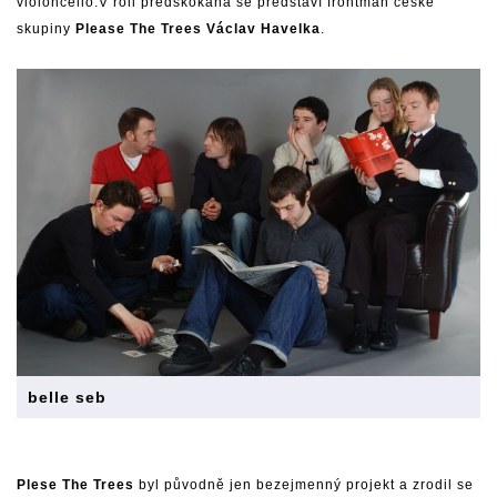
violoncello.V roli předskokana se představí frontman české
skupiny
Please The Trees Václav Havelka
.
belle seb
Plese The Trees
byl původně jen bezejmenný projekt a zrodil se