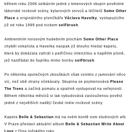
během roku 2006 setkáním jedné z kmenových skupin pověstné
táborské rockové scény, kytarových snivců a léčitelů
Some Other
Place
a originálního písničkáře
Václava Havelky
, vystupujícího
již od roku 1999 pod nickem
selFbrush
.
Ambientním noisovým hudebním plochám
Some Other Place
chyběl vokalista a Havelka naopak již dlouho hledal kapelu,
která by dokázala zahrát s patřičnou intenzitou a napětím písně,
jež nastřádal do šuplíku mimo tvorbu
selFbrush
.
Po několika společných zkouškách však vzniklo z jamování něco
víc, než obě strany očekávaly. Skupina se pojmenovává
Please
The Trees
a začíná pomalu a opatrně vystupovat na veřejnosti.
Během několika měsíců si tak vybudovává zaslouženou pověst
jedné z největších nadějí české indie-rockové scény.
Kapela
Belle & Sebastian
má na svém kontě osm studiových alb.
V Praze přestaví aktuální album
Belle & Sebastian Write About
Love
z října loňského roku.