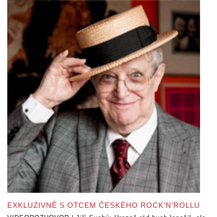
EXKLUZIVNĚ S OTCEM ČESKÉHO ROCK’N’ROLLU