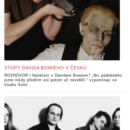
STOPY DAVIDA BOWIEHO V ČESKU
ROZHOVOR | Natáčení s Davidem Bowiem? „Nic podobného
jsme nikdy předtím ani potom už neviděli,“ vzpomínají ve
studiu Sono