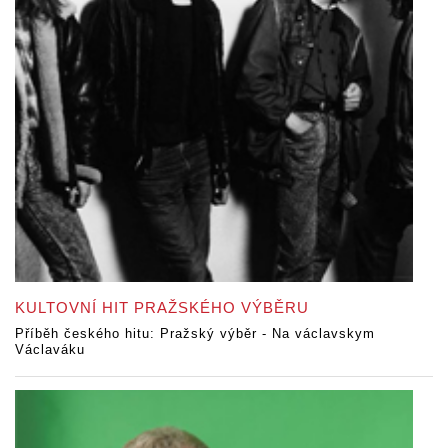
KULTOVNÍ HIT PRAŽSKÉHO VÝBĚRU
Příběh českého hitu: Pražský výběr - Na václavskym
Václaváku