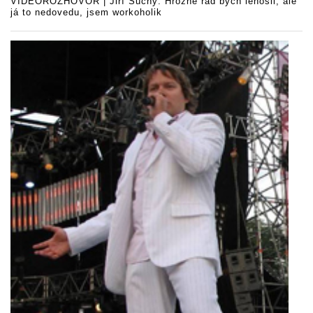
VIDEOROZHOVOR | Jiří Suchý: Hrozně rád bych lenošil, ale
já to nedovedu, jsem workoholik