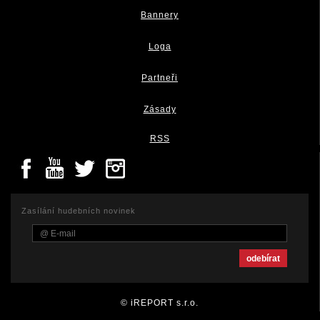
Bannery
Loga
Partneři
Zásady
RSS
Zasílání hudebních novinek
© iREPORT s.r.o.