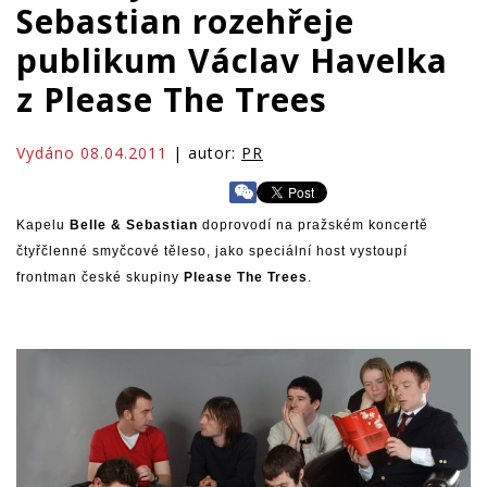
Sebastian rozehřeje
publikum Václav Havelka
z Please The Trees
Vydáno 08.04.2011
| autor:
PR
Kapelu
Belle & Sebastian
doprovodí na pražském koncertě
čtyřčlenné smyčcové těleso, jako speciální host vystoupí
frontman české skupiny
Please The Trees
.