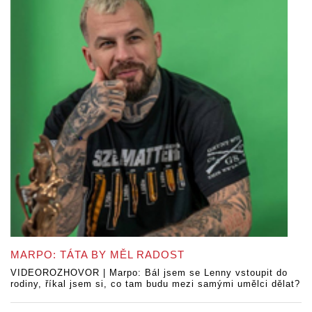
MARPO: TÁTA BY MĚL RADOST
VIDEOROZHOVOR | Marpo: Bál jsem se Lenny vstoupit do
rodiny, říkal jsem si, co tam budu mezi samými umělci dělat?