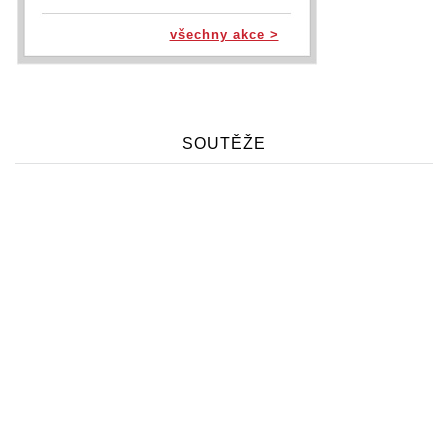
všechny akce >
SOUTĚŽE