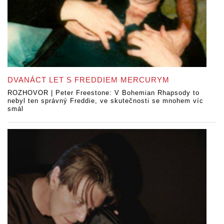
DVANÁCT LET S FREDDIEM MERCURYM
ROZHOVOR | Peter Freestone: V Bohemian Rhapsody to
nebyl ten správný Freddie, ve skutečnosti se mnohem víc
smál