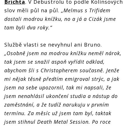
Brichta
. V Debustrolu to podle Kolinsových
slov měli půl na půl.
„
Melmus s Trifidem
dostali modrou knížku, no a já a Cizák jsme
tam byli dva roky.“
Službě vlasti se nevyhnul ani Bruno.
„Osobně jsem na modrou knížku neměl nárok,
tak jsem se snažil aspoň vyřídit odklad,
abychom šli s Christopherem současně. Jenže
mi nějak těsně předtím emigroval strýc, a jak
jsem na sebe upozornil, tak mi napsali, že
jsem nenahlásil ukončení studia a nástup do
zaměstnání, a že tudíž narukuju v prvním
termínu. Za měsíc už jsem tam byl, taktak
jsem stihnul Death Metal Session. Po roce