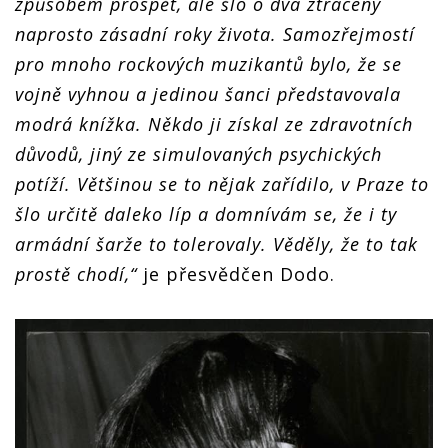
způsobem prospět, ale šlo o dva ztracený
naprosto zásadní roky života. Samozřejmostí
pro mnoho rockových muzikantů bylo, že se
vojně vyhnou a jedinou šanci představovala
modrá knížka. Někdo ji získal ze zdravotních
důvodů, jiný ze simulovaných psychických
potíží. Většinou se to nějak zařídilo, v Praze to
šlo určitě daleko líp a domnívám se, že i ty
armádní šarže to tolerovaly. Věděly, že to tak
prostě chodí,“
je přesvědčen Dodo.