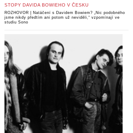
STOPY DAVIDA BOWIEHO V ČESKU
ROZHOVOR | Natáčení s Davidem Bowiem? „Nic podobného
jsme nikdy předtím ani potom už neviděli,“ vzpomínají ve
studiu Sono