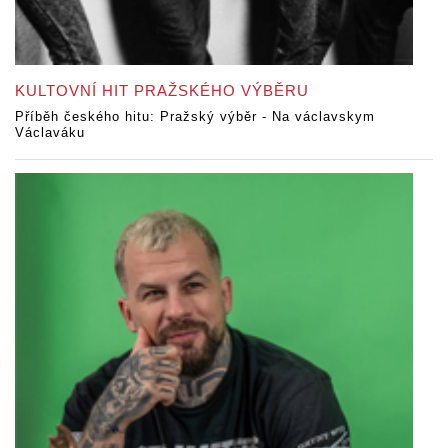
KULTOVNÍ HIT PRAŽSKÉHO VÝBĚRU
Příběh českého hitu: Pražský výběr - Na václavskym
Václaváku