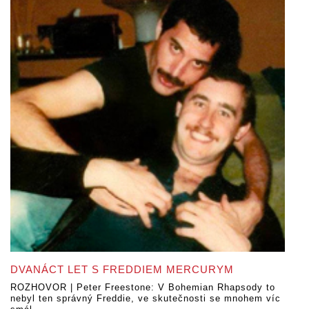
DVANÁCT LET S FREDDIEM MERCURYM
ROZHOVOR | Peter Freestone: V Bohemian Rhapsody to
nebyl ten správný Freddie, ve skutečnosti se mnohem víc