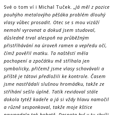
Své o tom ví i Michal Tuček.
„Já měl z pozice
pouhýho metalovýho pěšáka problém dlouhý
vlasy vůbec prosadit. Otec se s mou vizáží
nemohl vyrovnat a dokud jsem studoval,
důsledně trval alespoň na průběžným
přistříhávání na úroveň ramen a vepředu očí,
čímž pověřil matku. Ta naštěstí měla
pochopení a zpočátku mě stříhala jen
symbolicky, přičemž jsme vlasy schovávali a
příště je tátovi předložili ke kontrole. Časem
jsme nastřádali slušnou hromádku, takže ze
stříhání sešlo úplně. Tatík revidoval stále
dokola tytéž kadeře a já si vždy hlavu namočil
a různě sesponkoval, takže moje kštice
nevypadala tak bohatě. Despota byl v tu chvíli