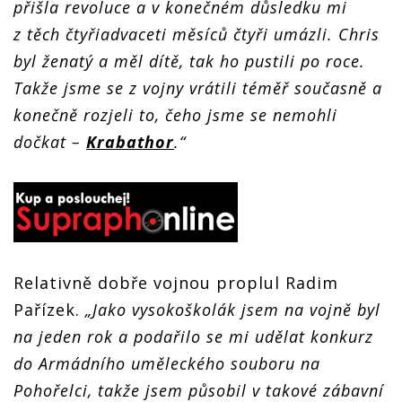
přišla revoluce a v konečném důsledku mi
z těch čtyřiadvaceti měsíců čtyři umázli. Chris
byl ženatý a měl dítě, tak ho pustili po roce.
Takže jsme se z vojny vrátili téměř současně a
konečně rozjeli to, čeho jsme se nemohli
dočkat –
Krabathor
.“
Relativně dobře vojnou proplul Radim
Pařízek.
„J
ako vysokoškolák jsem na vojně byl
na jeden rok a podařilo se mi udělat konkurz
do Armádního uměleckého souboru na
Pohořelci, takže jsem působil v takové zábavní