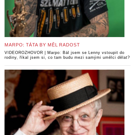
MARPO: TÁTA BY MĚL RADOST
VIDEOROZHOVOR | Marpo: Bál jsem se Lenny vstoupit do
rodiny, říkal jsem si, co tam budu mezi samými umělci dělat?