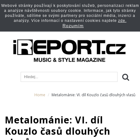
Webové stránky používají k poskytování služeb, personalizaci reklam
a analýze návštěvnosti soubory cookie. Informace, jak tyto stránky
používáte, sdílíme se svými partnery pro sociální média, inzerci a
analýzy. Více informací o nastavení cookies najdete
zde.
Rozumím
Home
Metalománie: VI. díl Kouzlo časů dlouhých vlasů
Metalománie: VI. díl
Kouzlo časů dlouhých