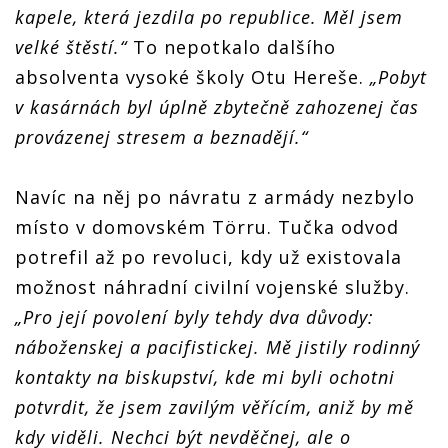
kapele, která jezdila po republice. Měl jsem
velké štěstí.“
To nepotkalo dalšího
absolventa vysoké školy Otu Hereše.
„Pobyt
v kasárnách byl úplně zbytečně zahozenej čas
provázenej stresem a beznadějí.“
Navíc na něj po návratu z armády nezbylo
místo v domovském Törru. Tučka odvod
potrefil až po revoluci, kdy už existovala
možnost náhradní civilní vojenské služby.
„Pro její povolení byly tehdy dva důvody:
náboženskej a pacifistickej. Mě jistily rodinný
kontakty na biskupství, kde mi byli ochotni
potvrdit, že jsem zavilým věřícím, aniž by mě
kdy viděli. Nechci být nevděčnej, ale o