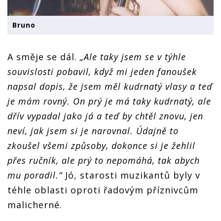
Bruno
A směje se dál.
„Ale taky jsem se v týhle
souvislosti pobavil, když mi jeden fanoušek
napsal dopis, že jsem měl kudrnatý vlasy a teď
je mám rovný. On prý je má taky kudrnatý, ale
dřív vypadal jako já a teď by chtěl znovu, jen
neví, jak jsem si je narovnal. Údajně to
zkoušel všemi způsoby, dokonce si je žehlil
přes ručník, ale prý to nepomáhá, tak abych
mu poradil.“
Jó, starosti muzikantů byly v
téhle oblasti oproti řadovým příznivcům
malicherné.