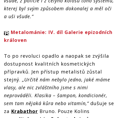
všude, z policie i z celýho kolosu toho systému,
kterej byl svým způsobem dokonalej a měl oči
a uši všude.“
Metalománie: IV. díl Galerie epizodních
královen
To po revoluci opadlo a naopak se zvýšila
dostupnost kvalitních kosmetických
přípravků. Jen přístup metalistů zůstal
stejný.
„
Určitě nám nebylo jedno, jaké máme
vlasy, ale nic zvláštního jsme s nimi
neprováděli. Klasika – šampon, kondicionér,
sem tam nějaká kůra nebo vitamín,“
dušuje se
za
Krabathor
Bruno. Pouze Kolins