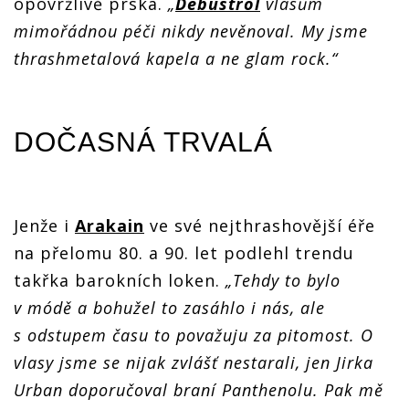
opovržlivě prská.
„
Debustrol
vlasům
mimořádnou péči nikdy
nevěnoval. My jsme
thrashmetalová kapela a ne glam rock.“
DOČASNÁ TRVALÁ
Jenže i
Arakain
ve své nejthrashovější éře
na přelomu 80. a 90. let podlehl trendu
takřka barokních loken.
„
Tehdy to bylo
v módě a bohužel to zasáhlo i nás, ale
s odstupem času to považuju za pitomost. O
vlasy jsme se nijak zvlášť nestarali, jen Jirka
Urban doporučoval braní Panthenolu. Pak mě