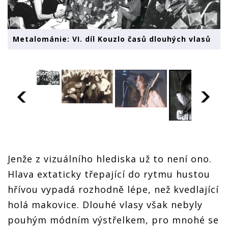
Metalománie: VI. díl Kouzlo časů dlouhých vlasů
Jenže z vizuálního hlediska už to není ono.
Hlava extaticky třepající do rytmu hustou
hřívou vypadá rozhodně lépe, než kvedlající
holá makovice. Dlouhé vlasy však nebyly
pouhým módním výstřelkem, pro mnohé se