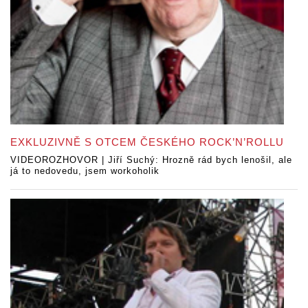
EXKLUZIVNĚ S OTCEM ČESKÉHO ROCK’N’ROLLU
VIDEOROZHOVOR | Jiří Suchý: Hrozně rád bych lenošil, ale
já to nedovedu, jsem workoholik