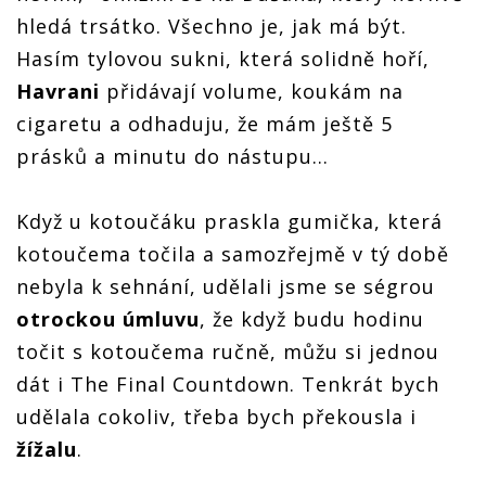
hledá trsátko. Všechno je, jak má být.
Hasím tylovou sukni, která solidně hoří,
Havrani
přidávají volume, koukám na
cigaretu a odhaduju, že mám ještě 5
prásků a minutu do nástupu…
Když u kotoučáku praskla gumička, která
kotoučema točila a samozřejmě v tý době
nebyla k sehnání, udělali jsme se ségrou
otrockou úmluvu
, že když budu hodinu
točit s kotoučema ručně, můžu si jednou
dát i The Final Countdown. Tenkrát bych
udělala cokoliv, třeba bych překousla i
žížalu
.