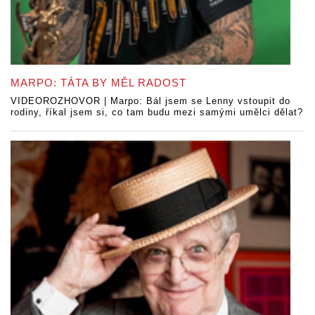
MARPO: TÁTA BY MĚL RADOST
VIDEOROZHOVOR | Marpo: Bál jsem se Lenny vstoupit do
rodiny, říkal jsem si, co tam budu mezi samými umělci dělat?