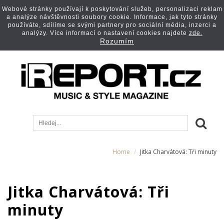
Webové stránky používají k poskytování služeb, personalizaci reklam
a analýze návštěvnosti soubory cookie. Informace, jak tyto stránky
používáte, sdílíme se svými partnery pro sociální média, inzerci a
analýzy. Více informací o nastavení cookies najdete
zde.
Rozumím
Home
Jitka Charvátová: Tři minuty
Jitka Charvátová: Tři
minuty