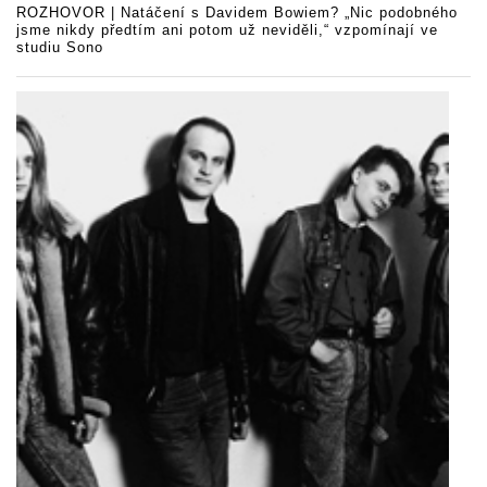
ROZHOVOR | Natáčení s Davidem Bowiem? „Nic podobného
jsme nikdy předtím ani potom už neviděli,“ vzpomínají ve
studiu Sono