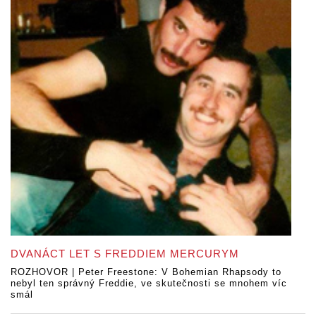
DVANÁCT LET S FREDDIEM MERCURYM
ROZHOVOR | Peter Freestone: V Bohemian Rhapsody to
nebyl ten správný Freddie, ve skutečnosti se mnohem víc
smál