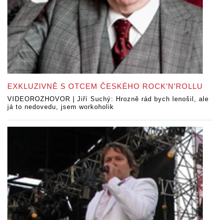
EXKLUZIVNĚ S OTCEM ČESKÉHO ROCK’N’ROLLU
VIDEOROZHOVOR | Jiří Suchý: Hrozně rád bych lenošil, ale
já to nedovedu, jsem workoholik