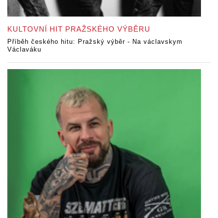
KULTOVNÍ HIT PRAŽSKÉHO VÝBĚRU
Příběh českého hitu: Pražský výběr - Na václavskym
Václaváku