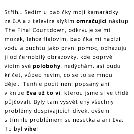
Střih... Sedím u babičky mojí kamarádky
ze 6.A a z televize slyším
omračující
nástup
The Final Countdown, odkrvuje se mi
mozek, lehce fialovím, babička mi nabízí
vodu a buchtu jako první pomoc, odhazuju
ji od černobílý obrazovky, kde poprvé
vidím své
polobohy
, nedýchám, asi budu
křičet, vůbec nevím, co se to se mnou
děje… Tenhle pocit není popsaný ani
v knize
Eva už to ví
, kterou jsme si ve třídě
půjčovali. Byly tam vysvětlený všechny
problémy dospívajících dívek, ovšem
s tímhle problémem se nesetkala ani Eva.
To byl
vibe
!