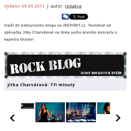
Vydáno 09.05.2011
| autor:
redakce
Další díl exkluzivního blogu na iREPORT.cz. Tentokrát od
zpěvačky Jitky Charvátové na téma jejího prvního koncertu s
kapelou Oceán!
Jitka Charvátová: Tři minuty