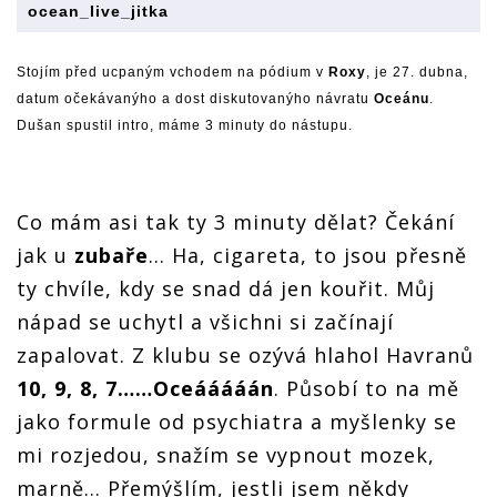
ocean_live_jitka
Stojím před ucpaným vchodem na pódium v
Roxy
, je 27. dubna,
datum očekávanýho a dost diskutovanýho návratu
Oceánu
.
Dušan spustil intro, máme 3 minuty do nástupu.
Co mám asi tak ty 3 minuty dělat? Čekání
jak u
zubaře
... Ha, cigareta, to jsou přesně
ty chvíle, kdy se snad dá jen kouřit. Můj
nápad se uchytl a všichni si začínají
zapalovat. Z klubu se ozývá hlahol Havranů
10, 9, 8, 7……Oceááááán
. Působí to na mě
jako formule od psychiatra a myšlenky se
mi rozjedou, snažím se vypnout mozek,
marně… Přemýšlím, jestli jsem někdy