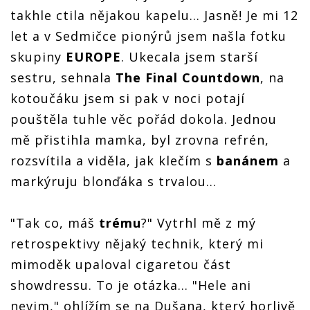
takhle ctila nějakou kapelu… Jasně! Je mi 12
let a v Sedmičce pionýrů jsem našla fotku
skupiny
EUROPE
. Ukecala jsem starší
sestru, sehnala
The Final Countdown
, na
kotoučáku jsem si pak v noci potají
pouštěla tuhle věc pořád dokola. Jednou
mě přistihla mamka, byl zrovna refrén,
rozsvítila a viděla, jak klečím s
banánem
a
markýruju blonďáka s trvalou…
"Tak co, máš
trému
?" Vytrhl mě z mý
retrospektivy nějaký technik, který mi
mimoděk upaloval cigaretou část
showdressu. To je otázka… "Hele ani
nevim," ohlížím se na Dušana, který horlivě