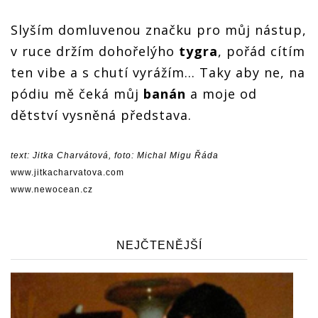
Slyším domluvenou značku pro můj nástup,
v ruce držím dohořelýho
tygra
, pořád cítím
ten vibe a s chutí vyrážím… Taky aby ne, na
pódiu mě čeká můj
banán
a moje od
dětství vysněná představa.
text: Jitka Charvátová, foto: Michal Migu Řáda
www.jitkacharvatova.com
www.newocean.cz
NEJČTENĚJŠÍ