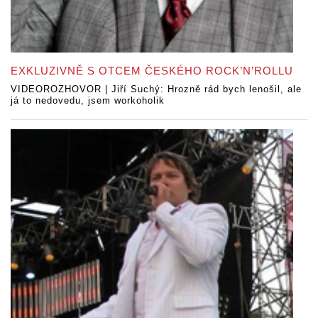
EXKLUZIVNĚ S OTCEM ČESKÉHO ROCK’N’ROLLU
VIDEOROZHOVOR | Jiří Suchý: Hrozně rád bych lenošil, ale
já to nedovedu, jsem workoholik