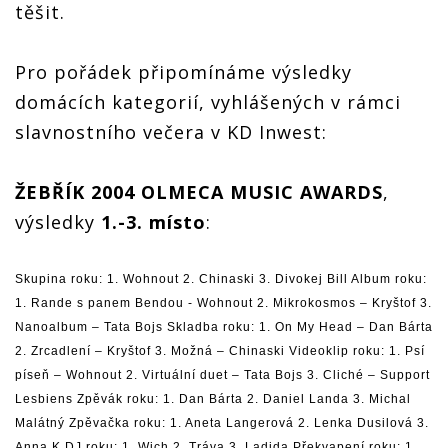
těšit.
Pro pořádek připomínáme výsledky
domácích kategorií, vyhlášených v rámci
slavnostního večera v KD Inwest:
ŽEBŘÍK 2004 OLMECA MUSIC AWARDS
,
výsledky
1.-3. místo
:
Skupina roku: 1. Wohnout 2. Chinaski 3. Divokej Bill Album roku:
1. Rande s panem Bendou - Wohnout 2. Mikrokosmos – Kryštof 3.
Nanoalbum – Tata Bojs Skladba roku: 1. On My Head – Dan Bárta
2. Zrcadlení – Kryštof 3. Možná – Chinaski Videoklip roku: 1. Psí
píseň – Wohnout 2. Virtuální duet – Tata Bojs 3. Cliché – Support
Lesbiens Zpěvák roku: 1. Dan Bárta 2. Daniel Landa 3. Michal
Malátný Zpěvačka roku: 1. Aneta Langerová 2. Lenka Dusilová 3.
Anna K DJ roku: 1. Wich 2. Tráva 3. Ladida Překvapení roku: 1.