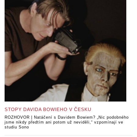
STOPY DAVIDA BOWIEHO V ČESKU
ROZHOVOR | Natáčení s Davidem Bowiem? „Nic podobného
jsme nikdy předtím ani potom už neviděli,“ vzpomínají ve
studiu Sono