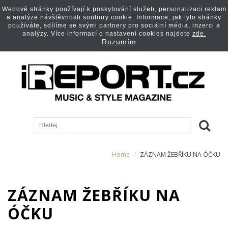
Webové stránky používají k poskytování služeb, personalizaci reklam
a analýze návštěvnosti soubory cookie. Informace, jak tyto stránky
používáte, sdílíme se svými partnery pro sociální média, inzerci a
analýzy. Více informací o nastavení cookies najdete
zde.
Rozumím
Home
ZÁZNAM ŽEBŘÍKU NA ÓČKU
ZÁZNAM ŽEBŘÍKU NA
ÓČKU