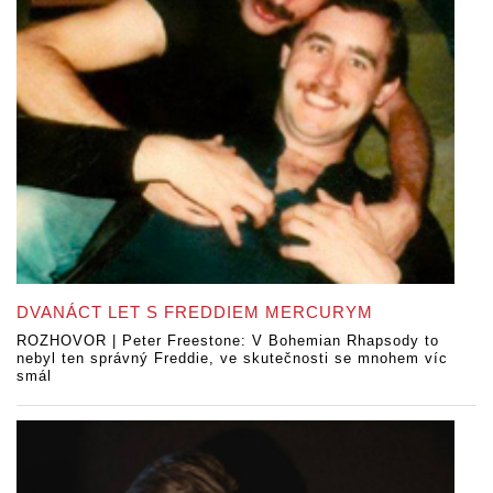
DVANÁCT LET S FREDDIEM MERCURYM
ROZHOVOR | Peter Freestone: V Bohemian Rhapsody to
nebyl ten správný Freddie, ve skutečnosti se mnohem víc
smál