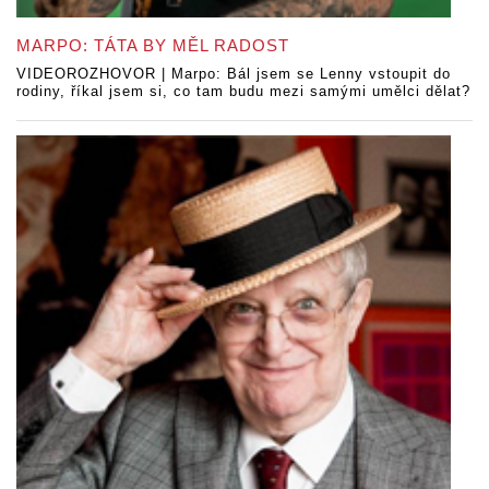
MARPO: TÁTA BY MĚL RADOST
VIDEOROZHOVOR | Marpo: Bál jsem se Lenny vstoupit do
rodiny, říkal jsem si, co tam budu mezi samými umělci dělat?