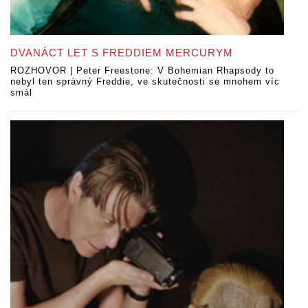
DVANÁCT LET S FREDDIEM MERCURYM
ROZHOVOR | Peter Freestone: V Bohemian Rhapsody to
nebyl ten správný Freddie, ve skutečnosti se mnohem víc
smál