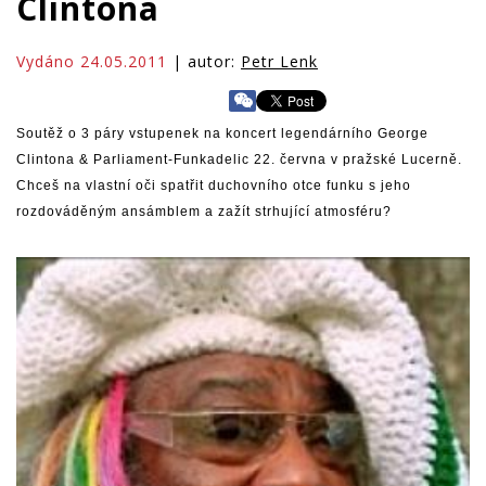
Clintona
Vydáno 24.05.2011
| autor:
Petr Lenk
Soutěž o 3 páry vstupenek na koncert legendárního George
Clintona & Parliament-Funkadelic 22. června v pražské Lucerně.
Chceš na vlastní oči spatřit duchovního otce funku s jeho
rozdováděným ansámblem a zažít strhující atmosféru?