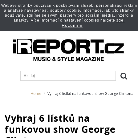
Webové stránky používají k poskytování služeb, personalizaci reklam
a analýze návštěvnosti soubory cookie. Informace, jak tyto stránky
používáte, sdílíme se svými partnery pro sociální média, inzerci a
analýzy. Více informací o nastavení cookies najdete
zde.
Rozumím
Home
Vyhraj 6 lístků na funkovou show George Clintona
Vyhraj 6 lístků na
funkovou show George