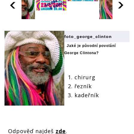
foto_george_clinton
Jaké je původní povolání
George Clintona?
1. chirurg
2. řezník
3. kadeřník
Odpověď najdeš
zde
.