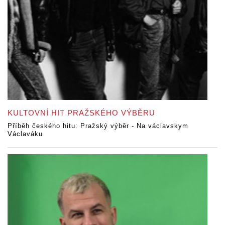
KULTOVNÍ HIT PRAŽSKÉHO VÝBĚRU
Příběh českého hitu: Pražský výběr - Na václavskym
Václaváku