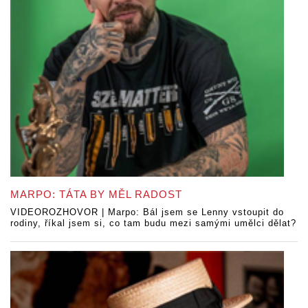
MARPO: TÁTA BY MĚL RADOST
VIDEOROZHOVOR | Marpo: Bál jsem se Lenny vstoupit do
rodiny, říkal jsem si, co tam budu mezi samými umělci dělat?