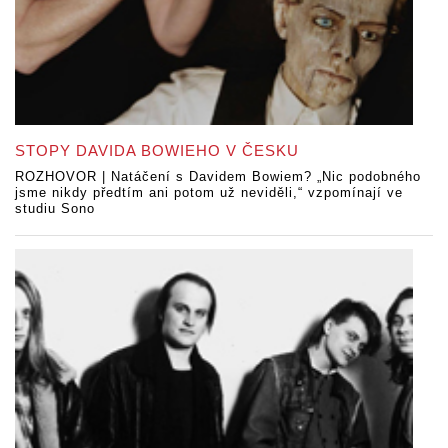
STOPY DAVIDA BOWIEHO V ČESKU
ROZHOVOR | Natáčení s Davidem Bowiem? „Nic podobného
jsme nikdy předtím ani potom už neviděli,“ vzpomínají ve
studiu Sono