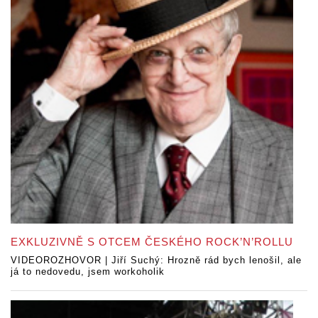
EXKLUZIVNĚ S OTCEM ČESKÉHO ROCK’N’ROLLU
VIDEOROZHOVOR | Jiří Suchý: Hrozně rád bych lenošil, ale
já to nedovedu, jsem workoholik