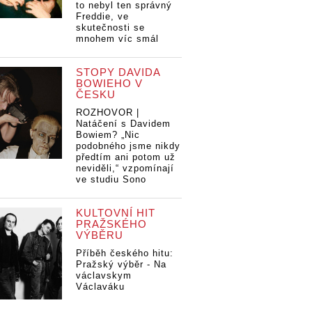
to nebyl ten správný
Freddie, ve
skutečnosti se
mnohem víc smál
STOPY DAVIDA
BOWIEHO V
ČESKU
ROZHOVOR |
Natáčení s Davidem
Bowiem? „Nic
podobného jsme nikdy
předtím ani potom už
neviděli,“ vzpomínají
ve studiu Sono
KULTOVNÍ HIT
PRAŽSKÉHO
VÝBĚRU
Příběh českého hitu:
Pražský výběr - Na
václavskym
Václaváku