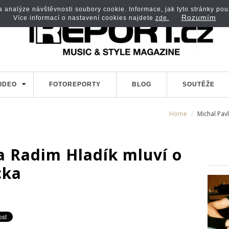
analýze návštěvnosti soubory cookie. Informace, jak tyto stránky použí
Rozumím
Více informací o nastavení cookies najdete
zde.
IDEO
FOTOREPORTY
BLOG
SOUTĚŽE
Home
Michal Pavl
a Radim Hladík mluví o
cka