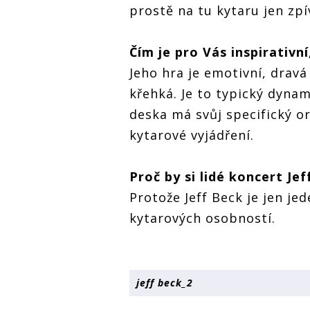
prostě na tu kytaru jen zpív
Čím je pro Vás inspirativní
Jeho hra je emotivní, drav
křehká. Je to typický dyna
deska má svůj specifický o
kytarové vyjádření.
Proč by si lidé koncert Je
Protože Jeff Beck je jen je
kytarových osobností.
jeff beck_2