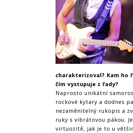
charakterizoval? Kam ho ř
čím vystupuje z řady?
Naprosto unikátní samorost
rockové kytary a dodnes pat
nezaměnitelný rukopis a zv
ruky s vibrátovou pákou. J
virtuozitě, jak je to u vět