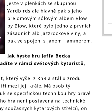
Ještě v plenkách se skupinou
Yardbirds ale hlavně pak s jeho
přelomovým sólovým albem Blow
by Blow, které bylo jedno z prvních
zásadních alb jazzrockové vlny, a
pak ve spojení s Janem Hammerem.
Jak byste hru Jeffa Becka
adíte v rámci světových kytaristů,
, který vyšel z RnB a stál u zrodu
ří mezi její krále. Má osobitý
uk se specifickou technikou hry pravé
eho hra není postavená na technické
šiny současných kytarových střelců, on