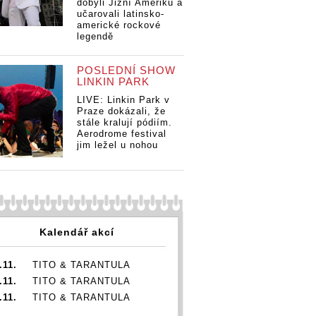
dobyli Jižní Ameriku a
učarovali latinsko-
americké rockové
legendě
POSLEDNÍ SHOW
LINKIN PARK
LIVE: Linkin Park v
Praze dokázali, že
stále kralují pódiím.
Aerodrome festival
jim ležel u nohou
Kalendář akcí
.11.
TITO & TARANTULA
.11.
TITO & TARANTULA
.11.
TITO & TARANTULA