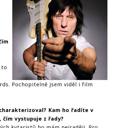
čím
 to
rds. Pochopitelně jsem viděl i film
 charakterizoval? Kam ho řadíte v
, čím vystupuje z řady?
vých kytaristů ho mám nejraději. Pro