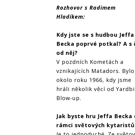
Rozhovor s Radimem
Hladíkem:
Kdy jste se s hudbou Jeffa
Becka poprvé potkal? A s 
od něj?
V pozdních Kometách a
vznikajících Matadors. Bylo
okolo roku 1966, kdy jsme
hráli několik věcí od Yardbi
Blow-up.
Jak byste hru Jeffa Becka
rámci světových kytaristů
Je to jednoduché. Ze světo