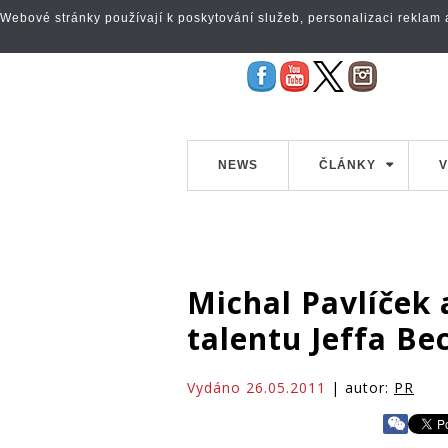
Webové stránky používají k poskytování služeb, personalizaci reklam a 
NEWS
ČLÁNKY
V
Michal Pavlíček 
talentu Jeffa Be
Vydáno 26.05.2011
| autor:
PR