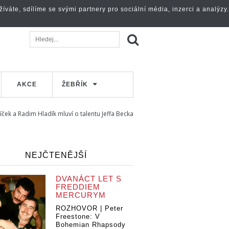
váte, sdílíme se svými partnery pro sociální média, inzerci a analýzy.
AKCE
ŽEBŘÍK
íček a Radim Hladík mluví o talentu Jeffa Becka
NEJČTENĚJŠÍ
DVANÁCT LET S
FREDDIEM
MERCURYM
ROZHOVOR | Peter
Freestone: V
Bohemian Rhapsody