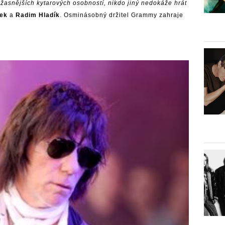
júžasnějších kytarových osobností, nikdo jiný nedokáže hrát
ček
a
Radim Hladík
. Osminásobný držitel Grammy zahraje