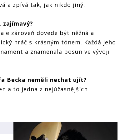
á a zpívá tak, jak nikdo jiný.
, zajímavý?
á ale zároveň dovede být něžná a
mický hráč s krásným tónem. Každá jeho
rnament a znamenala posun ve vývoji
ffa Becka neměli nechat ujít?
den a to jedna z nejúžasnějších