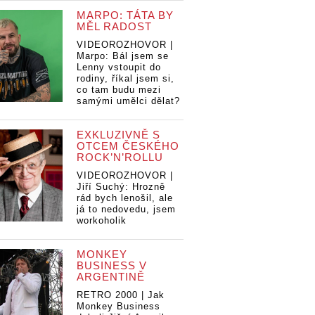
MARPO: TÁTA BY
MĚL RADOST
VIDEOROZHOVOR |
Marpo: Bál jsem se
Lenny vstoupit do
rodiny, říkal jsem si,
co tam budu mezi
samými umělci dělat?
EXKLUZIVNĚ S
OTCEM ČESKÉHO
ROCK’N’ROLLU
VIDEOROZHOVOR |
Jiří Suchý: Hrozně
rád bych lenošil, ale
já to nedovedu, jsem
workoholik
MONKEY
BUSINESS V
ARGENTINĚ
RETRO 2000 | Jak
Monkey Business