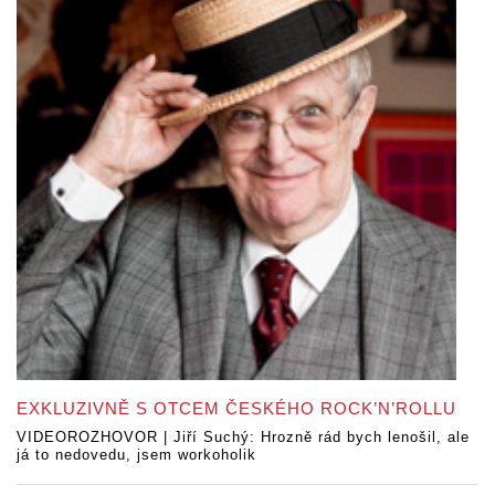
EXKLUZIVNĚ S OTCEM ČESKÉHO ROCK’N’ROLLU
VIDEOROZHOVOR | Jiří Suchý: Hrozně rád bych lenošil, ale
já to nedovedu, jsem workoholik