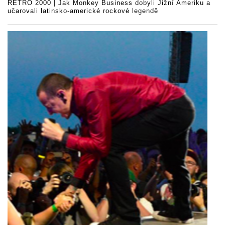
RETRO 2000 | Jak Monkey Business dobyli Jižní Ameriku a
učarovali latinsko-americké rockové legendě