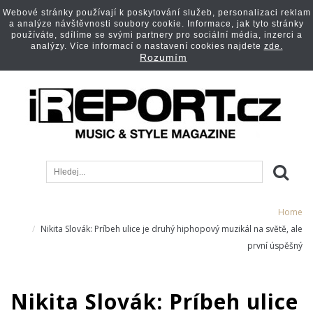
Webové stránky používají k poskytování služeb, personalizaci reklam
a analýze návštěvnosti soubory cookie. Informace, jak tyto stránky
používáte, sdílíme se svými partnery pro sociální média, inzerci a
analýzy. Více informací o nastavení cookies najdete
zde.
Rozumím
Home
Nikita Slovák: Príbeh ulice je druhý hiphopový muzikál na světě, ale
první úspěšný
Nikita Slovák: Príbeh ulice