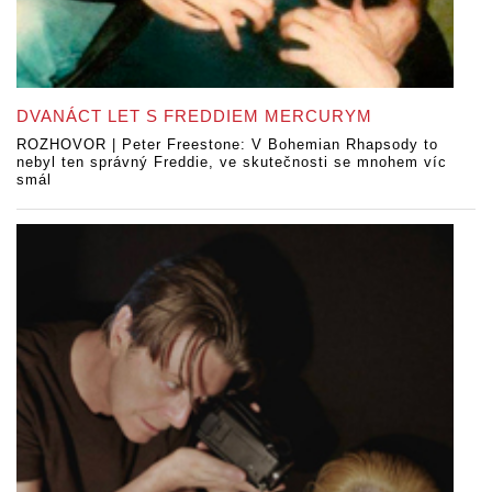
DVANÁCT LET S FREDDIEM MERCURYM
ROZHOVOR | Peter Freestone: V Bohemian Rhapsody to
nebyl ten správný Freddie, ve skutečnosti se mnohem víc
smál