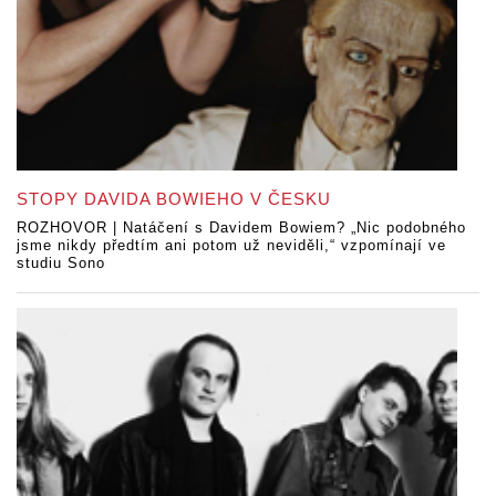
STOPY DAVIDA BOWIEHO V ČESKU
ROZHOVOR | Natáčení s Davidem Bowiem? „Nic podobného
jsme nikdy předtím ani potom už neviděli,“ vzpomínají ve
studiu Sono