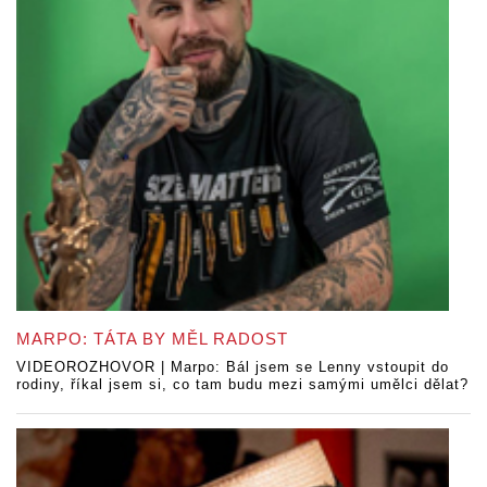
MARPO: TÁTA BY MĚL RADOST
VIDEOROZHOVOR | Marpo: Bál jsem se Lenny vstoupit do
rodiny, říkal jsem si, co tam budu mezi samými umělci dělat?