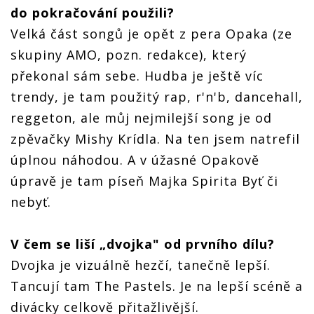
do pokračování použili?
Velká část songů je opět z pera Opaka (ze
skupiny AMO, pozn. redakce), který
překonal sám sebe. Hudba je ještě víc
trendy, je tam použitý rap, r'n'b, dancehall,
reggeton, ale můj nejmilejší song je od
zpěvačky Mishy Krídla. Na ten jsem natrefil
úplnou náhodou. A v úžasné Opakově
úpravě je tam píseň Majka Spirita Byť či
nebyť.
V čem se liší „dvojka" od prvního dílu?
Dvojka je vizuálně hezčí, tanečně lepší.
Tancují tam The Pastels. Je na lepší scéně a
divácky celkově přitažlivější.