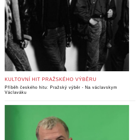
KULTOVNÍ HIT PRAŽSKÉHO VÝBĚRU
Příběh českého hitu: Pražský výběr - Na václavskym
Václaváku