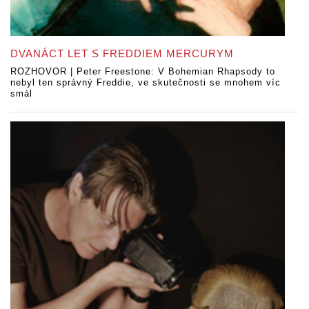
DVANÁCT LET S FREDDIEM MERCURYM
ROZHOVOR | Peter Freestone: V Bohemian Rhapsody to
nebyl ten správný Freddie, ve skutečnosti se mnohem víc
smál