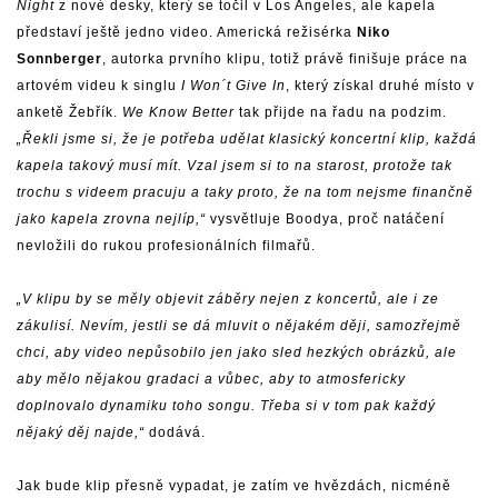
Night
z nové desky, který se točil v Los Angeles, ale kapela
představí ještě jedno video. Americká režisérka
Niko
Sonnberger
, autorka prvního klipu, totiž právě finišuje práce na
artovém videu k singlu
I Won´t Give In
, který získal druhé místo v
anketě Žebřík.
We Know Better
tak přijde na řadu na podzim.
„Řekli jsme si, že je potřeba udělat klasický koncertní klip, každá
kapela takový musí mít. Vzal jsem si to na starost, protože tak
trochu s videem pracuju a taky proto, že na tom nejsme finančně
jako kapela zrovna nejlíp,“
vysvětluje Boodya, proč natáčení
nevložili do rukou profesionálních filmařů.
„V klipu by se měly objevit záběry nejen z koncertů, ale i ze
zákulisí. Nevím, jestli se dá mluvit o nějakém ději, samozřejmě
chci, aby video nepůsobilo jen jako sled hezkých obrázků, ale
aby mělo nějakou gradaci a vůbec, aby to atmosfericky
doplnovalo dynamiku toho songu. Třeba si v tom pak každý
nějaký děj najde,“
dodává.
Jak bude klip přesně vypadat, je zatím ve hvězdách, nicméně