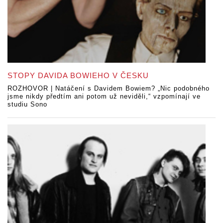
STOPY DAVIDA BOWIEHO V ČESKU
ROZHOVOR | Natáčení s Davidem Bowiem? „Nic podobného
jsme nikdy předtím ani potom už neviděli,“ vzpomínají ve
studiu Sono