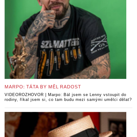
MARPO: TÁTA BY MĚL RADOST
VIDEOROZHOVOR | Marpo: Bál jsem se Lenny vstoupit do
rodiny, říkal jsem si, co tam budu mezi samými umělci dělat?