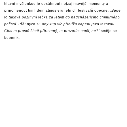
hlavní myšlenkou je obsáhnout nejzajímavější momenty a
připomenout tím lidem atmosféru letních festivalů obecně.
„Bude
to taková pozitivní tečka za létem do nadcházejícího chmurného
počasí. Přál bych si, aby klip víc přiblížil kapelu jako takovou.
Chci to prostě čistě přirozený, to prozatím stačí, ne?“
směje se
bubeník.