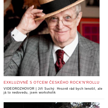
EXKLUZIVNĚ S OTCEM ČESKÉHO ROCK’N’ROLLU
VIDEOROZHOVOR | Jiří Suchý: Hrozně rád bych lenošil, ale
já to nedovedu, jsem workoholik