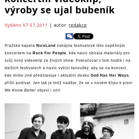
výroby se ujal bubeník
Vydáno 07.07.2011
| autor:
redakce
Pražská kapela
NiceLand
zahájila festivalové léto úspěšným
koncertem na
Rock For People
, kde navíc sbírala materiály pro
svůj nový videoklip ze živých show. Pokračovat v tom hodlá i na
dalších festivalech a navíc vybízí fanoušky, aby se na koncert,
kde mimo jiné představuje i aktuální desku
God Has Her Ways
,
přišli podívat. Jen tak je totiž naděje, že se v novém klipu k písni
We Know Better
objeví i oni!