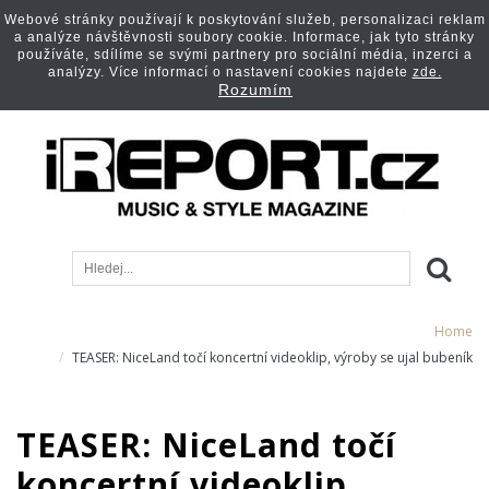
Webové stránky používají k poskytování služeb, personalizaci reklam
a analýze návštěvnosti soubory cookie. Informace, jak tyto stránky
používáte, sdílíme se svými partnery pro sociální média, inzerci a
analýzy. Více informací o nastavení cookies najdete
zde.
Rozumím
Home
TEASER: NiceLand točí koncertní videoklip, výroby se ujal bubeník
TEASER: NiceLand točí
koncertní videoklip,