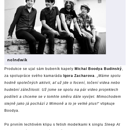
nclndwik
Produkce se ujal sám bubeník kapely
Michal Boodya Budinský
,
za spolupráce svého kamaráda
Igora Zacharova
.
„Máme spolu
hodně společných aktivit, ať už jde o focení, točení videa nebo
hudební záležitosti. Už jsme se spolu na pár video projektech
podíleli a chceme se v tomhle směru dále vyvíjet. Mimochodem
stejně jako já pochází z Mimoně a to je velké plus!“
vtipkuje
Boodya.
Po prvním lechtivém klipu s fetish modelkami k singlu
Sleep At