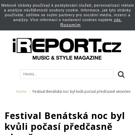
Webové stránky používají k poskytování služeb, personalizaci reklam
a analýze návštěvnosti soubory cookie. Informace, jak tyto stránky
používáte, sdílíme se svými partnery pro sociální média, inzerci a
analýzy. Více informací o nastavení cookies najdete
zde.
Rozumím
Home
Festival Benátská noc byl kvůli počasí předčasně ukončen
Festival Benátská noc byl
kvůli počasí předčasně