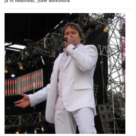
já to nedovedu, jsem workoholik