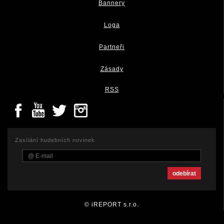
Bannery
Loga
Partneři
Zásady
RSS
Zasílání hudebních novinek
© iREPORT s.r.o.