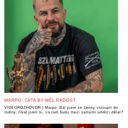
MARPO: TÁTA BY MĚL RADOST
VIDEOROZHOVOR | Marpo: Bál jsem se Lenny vstoupit do
rodiny, říkal jsem si, co tam budu mezi samými umělci dělat?