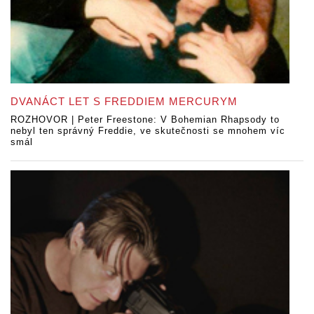
DVANÁCT LET S FREDDIEM MERCURYM
ROZHOVOR | Peter Freestone: V Bohemian Rhapsody to
nebyl ten správný Freddie, ve skutečnosti se mnohem víc
smál