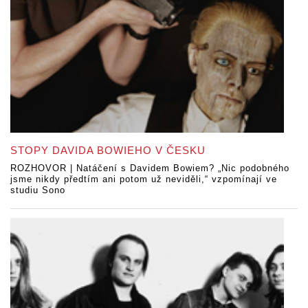
STOPY DAVIDA BOWIEHO V ČESKU
ROZHOVOR | Natáčení s Davidem Bowiem? „Nic podobného
jsme nikdy předtím ani potom už neviděli,“ vzpomínají ve
studiu Sono