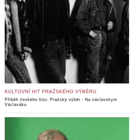
KULTOVNÍ HIT PRAŽSKÉHO VÝBĚRU
Příběh českého hitu: Pražský výběr - Na václavskym
Václaváku