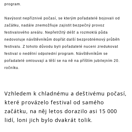
program.
Navýsost nepříznivé počasí, se kterým pořadatelé bojovali od
začátku, nadále znemožňuje zajistit bezpečný provoz
festivalového areálu. Nepřetržitý déšť a rozmoklá půda
nedovoluje návštěvníkům dopřát další bezproblémový průběh
festivalu. Z tohoto důvodu byli pořadatelé nuceni zredukovat
festival o nedělní odpolední program. Návštěvníkům se
pořadatelé omlouvají a těší se na ně na příštím jubilejním 20.
ročníku.
Vzhledem k chladnému a deštivému počasí,
které provázelo festival od samého
začátku, na něj letos dorazilo asi 15 000
lidí, loni jich bylo dvakrát tolik.