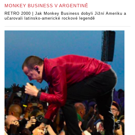
MONKEY BUSINESS V ARGENTINĚ
RETRO 2000 | Jak Monkey Business dobyli Jižní Ameriku a
učarovali latinsko-americké rockové legendě