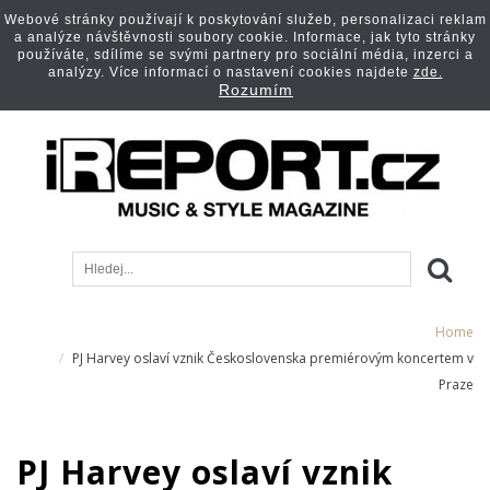
Webové stránky používají k poskytování služeb, personalizaci reklam
a analýze návštěvnosti soubory cookie. Informace, jak tyto stránky
používáte, sdílíme se svými partnery pro sociální média, inzerci a
analýzy. Více informací o nastavení cookies najdete
zde.
Rozumím
Home
PJ Harvey oslaví vznik Československa premiérovým koncertem v
Praze
PJ Harvey oslaví vznik