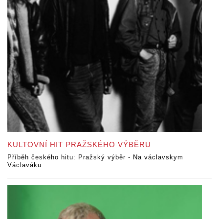
KULTOVNÍ HIT PRAŽSKÉHO VÝBĚRU
Příběh českého hitu: Pražský výběr - Na václavskym
Václaváku