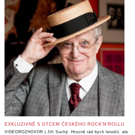
EXKLUZIVNĚ S OTCEM ČESKÉHO ROCK’N’ROLLU
VIDEOROZHOVOR | Jiří Suchý: Hrozně rád bych lenošil, ale