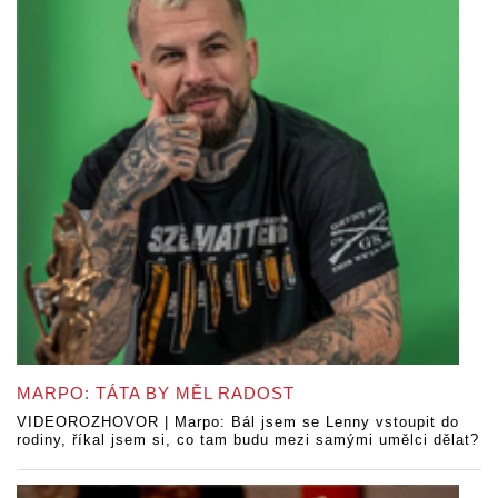
MARPO: TÁTA BY MĚL RADOST
VIDEOROZHOVOR | Marpo: Bál jsem se Lenny vstoupit do
rodiny, říkal jsem si, co tam budu mezi samými umělci dělat?