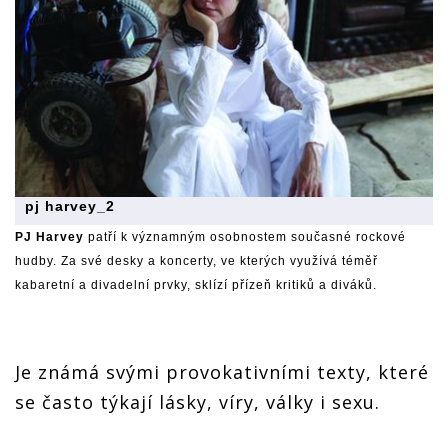
pj harvey_2
PJ Harvey
patří k významným osobnostem současné rockové
hudby. Za své desky a koncerty, ve kterých využívá téměř
kabaretní a divadelní prvky, sklízí přízeň kritiků a diváků.
Je známá svými provokativními texty, které
se často týkají lásky, víry, války i sexu.