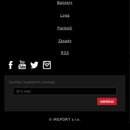
Bannery
Loga
Partneři
Zásady
RSS
Zasílání hudebních novinek
© iREPORT s.r.o.