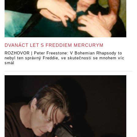
DVANÁCT LET S FREDDIEM MERCURYM
ROZHOVOR | Peter Freestone: V Bohemian Rhapsody to
nebyl ten správný Freddie, ve skutečnosti se mnohem víc
smál