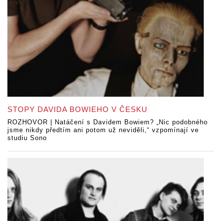
STOPY DAVIDA BOWIEHO V ČESKU
ROZHOVOR | Natáčení s Davidem Bowiem? „Nic podobného
jsme nikdy předtím ani potom už neviděli,“ vzpomínají ve
studiu Sono