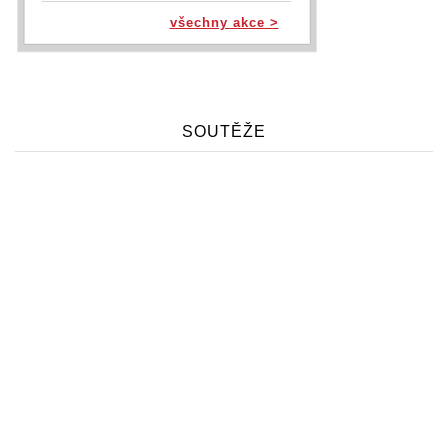
všechny akce >
SOUTĚŽE