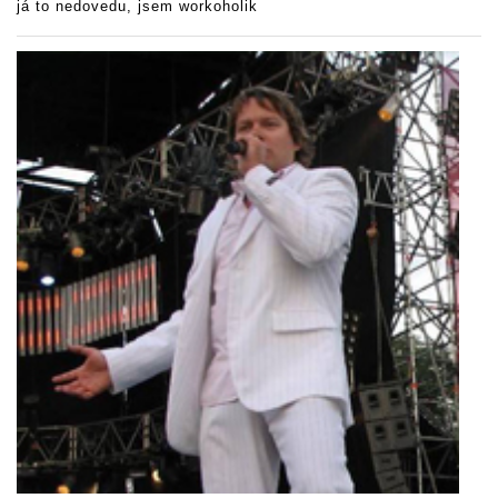
já to nedovedu, jsem workoholik