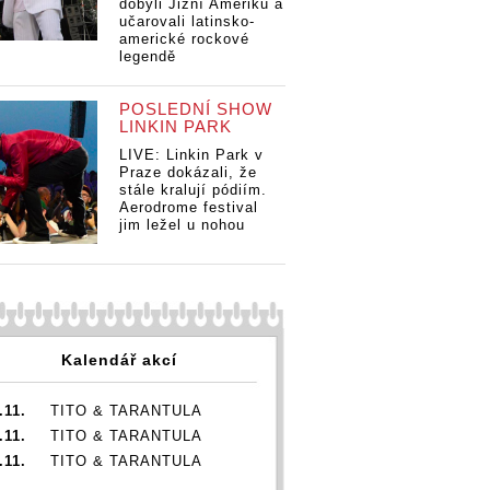
dobyli Jižní Ameriku a
učarovali latinsko-
americké rockové
legendě
POSLEDNÍ SHOW
LINKIN PARK
LIVE: Linkin Park v
Praze dokázali, že
stále kralují pódiím.
Aerodrome festival
jim ležel u nohou
Kalendář akcí
.11.
TITO & TARANTULA
.11.
TITO & TARANTULA
.11.
TITO & TARANTULA