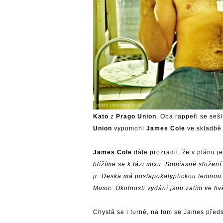
Kato
z
Prago Union
. Oba rappeři se seš
Union
vypomohl
James Cole
ve skladb
James Cole
dále prozradil, že v plánu j
blížíme se k fázi mixu. Současné složení 
jr. Deska má postapokalyptickou temnou a
Music. Okolnosti vydání jsou zatím ve h
Chystá se i turné, na tom se James před