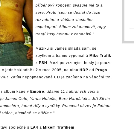
příběhový koncept, svazuje mě to a
sere. Proto jsem se dostal do fáze
rozvolnění a většího vlastního
uspokojení. Album zní atomově, rapy
trhají kusy betonu z chodníků
."
Muziku si James skládá sám, se
zbytkem alba mu vypomáhá
Mike Trafik
z
PSH
. Mezi potvrzenými hosty je pouze
li v jedné skladbě už v roce 2005, na albu
HDP
od
Prago
ě
VAR
. Zatím nepojmenované CD je zacíleno na vánoční trh.
e i album kapely
Empire
. „
Máme 11 nahraných věcí a
je James Cole, Yarda Helešic, Bero Haruštiak a Jiří Stivín
tmosféru, hutné riffy a synťáky. Pracovní název je Fallout
vězdách, nicméně se blížíme.
"
staví společně s
LA4
a
Mikem Trafikem
.