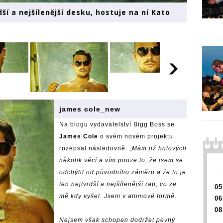
ší a nejšílenější desku, hostuje na ní Kato
james cole_new
Na
blogu
vydavatelství Bigg Boss se
James Cole
o svém novém projektu
rozepsal následovně: „
Mám již hotových
několik věcí a vím pouze to, že jsem se
odchýlil od původního záměru a že to je
ten nejtvrdší a nejšílenější rap, co ze
05
mě kdy vyšel. Jsem v atomové formě.
06
08
Nejsem však schopen dodržet pevný