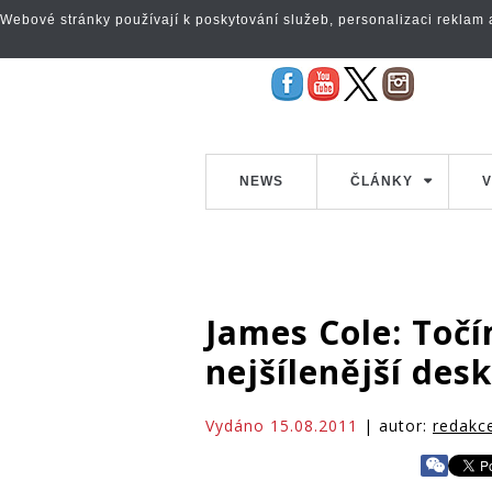
Webové stránky používají k poskytování služeb, personalizaci reklam a 
NEWS
ČLÁNKY
V
James Cole: Točí
nejšílenější des
Vydáno 15.08.2011
| autor:
redakc