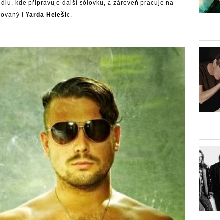
diu, kde připravuje další sólovku, a zároveň pracuje na
esovaný i
Yarda Heleši
c.