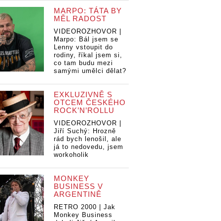
MARPO: TÁTA BY
MĚL RADOST
VIDEOROZHOVOR |
Marpo: Bál jsem se
Lenny vstoupit do
rodiny, říkal jsem si,
co tam budu mezi
samými umělci dělat?
EXKLUZIVNĚ S
OTCEM ČESKÉHO
ROCK’N’ROLLU
VIDEOROZHOVOR |
Jiří Suchý: Hrozně
rád bych lenošil, ale
já to nedovedu, jsem
workoholik
MONKEY
BUSINESS V
ARGENTINĚ
RETRO 2000 | Jak
Monkey Business