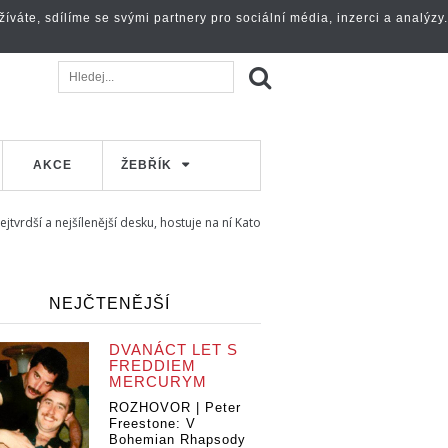
váte, sdílíme se svými partnery pro sociální média, inzerci a analýzy.
AKCE
ŽEBŘÍK
jtvrdší a nejšílenější desku, hostuje na ní Kato
NEJČTENĚJŠÍ
DVANÁCT LET S
FREDDIEM
MERCURYM
ROZHOVOR | Peter
Freestone: V
Bohemian Rhapsody