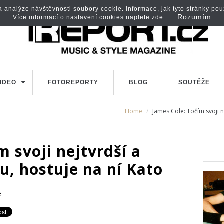
analýze návštěvnosti soubory cookie. Informace, jak tyto stránky použí
Rozumím
Více informací o nastavení cookies najdete
zde.
IDEO
FOTOREPORTY
BLOG
SOUTĚŽE
Home
James Cole: Točím svoji ne
m svoji nejtvrdší a
ku, hostuje na ní Kato
e