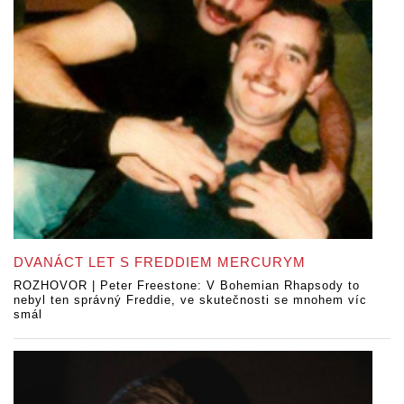
DVANÁCT LET S FREDDIEM MERCURYM
ROZHOVOR | Peter Freestone: V Bohemian Rhapsody to
nebyl ten správný Freddie, ve skutečnosti se mnohem víc
smál