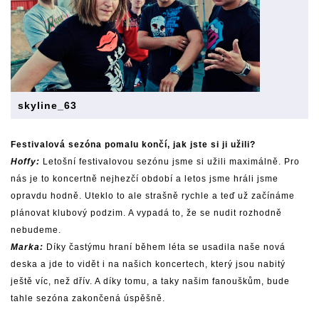
skyline_63
Festivalová sezóna pomalu končí, jak jste si ji užili?
Hoffy:
Letošní festivalovou sezónu jsme si užili maximálně. Pro
nás je to koncertně nejhezčí období a letos jsme hráli jsme
opravdu hodně. Uteklo to ale strašně rychle a teď už začínáme
plánovat klubový podzim. A vypadá to, že se nudit rozhodně
nebudeme.
Marka:
Díky častýmu hraní během léta se usadila naše nová
deska a jde to vidět i na našich koncertech, který jsou nabitý
ještě víc, než dřív. A díky tomu, a taky našim fanouškům, bude
tahle sezóna zakončená úspěšně.