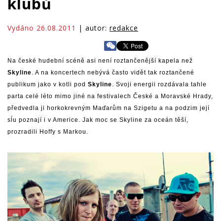
klubů
Vydáno 26.08.2011
| autor:
redakce
Na české hudební scéně asi není roztančenější kapela než
Skyline
. A na koncertech nebývá často vidět tak roztančené
publikum jako v kotli pod
Skyline
. Svoji energii rozdávala tahle
parta celé léto mimo jiné na festivalech České a Moravské Hrady,
předvedla ji horkokrevným Maďarům na Szigetu a na podzim její
sĺu poznají i v Americe. Jak moc se Skyline za oceán těší,
prozradili Hoffy s Markou.