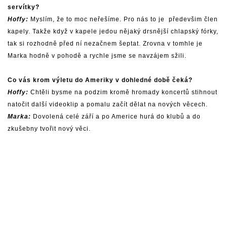
servítky?
Hoffy:
Myslím, že to moc neřešíme. Pro nás to je předevšim člen
kapely. Takže když v kapele jedou nějaký drsnější chlapský fórky,
tak si rozhodně před ní nezačnem šeptat. Zrovna v tomhle je
Marka hodně v pohodě a rychle jsme se navzájem sžili.
Co vás krom výletu do Ameriky v dohledné době čeká?
Hoffy:
Chtěli bysme na podzim kromě hromady koncertů stihnout
natočit další videoklip a pomalu začít dělat na nových věcech.
Marka:
Dovolená celé září a po Americe hurá do klubů a do
zkušebny tvořit nový věci.