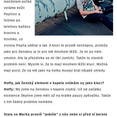
manželem pořád
voláme kvůli
Pepčovi a
řešíme po
telefonu každou
kravinu a
hovínko, co
zrovna Pepča udělal a tak. A kluci to prostě nechápou, protože
jako pro ženskou je to pro mě mnohem těžší. Je mi po něm
smutno. Ale ta přezdívka se mi líbí (smích). Takže to vlastně
problém není. Myslím si, že to mají mnohem těžší kluci. Možná
mají pocit, že na mě jako na holku musejí brát nějaké ohledy.
Hoffy, jak ženský element v kapele vnímáte vy jako kluci?
Hoffy:
My jsme na ženskou v kapele zvyklý. Už od začátku
existence Skyline jsme měli až na krátké pauzy zpěvačku. Takže
s tim žádný problém nemáme.
Stala se Marka prostě "jedním" z vás nebo si před ní berete