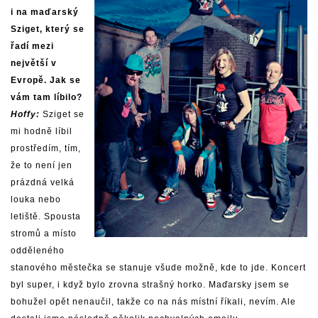
i na maďarský
Sziget, který se
řadí mezi
největší v
Evropě. Jak se
vám tam líbilo?
Hoffy:
Sziget se
mi hodně líbil
prostředím, tím,
že to není jen
prázdná velká
louka nebo
letiště. Spousta
stromů a místo
odděleného
stanového městečka se stanuje všude možně, kde to jde. Koncert
byl super, i když bylo zrovna strašný horko. Maďarsky jsem se
bohužel opět nenaučil, takže co na nás místní říkali, nevím. Ale