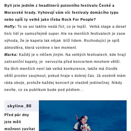
Byli jste jedním z headlinerů putovního festivalu České a
Moravské hrady. Vyhovují vám víc festivaly domácího typu
nebo spíš ty velké jako třeba Rock For People?
Hoffy:
To se asi takhle nedá říct, co je lepší. Velká stage a deset
tisíc lidí je samozřejmě super. Ale na menších festivalech je zase
výhoda, že je kapela tak nějak blíž lidem. Rozhodující je spíš
atmosféra, která vznikne v ten moment.
Marka:
Každý je o něčem jiným. Na velkých festivalech, kde hrají
zahraniční kapely, je nervozita před koncertem mnohem větší.
Na těch menších není tak velká konkurence, takže má člověk
větší prostor zaujmout, pokud hraje v dobrej čas. Já osobně mám
ráda oboje, protože každej koncert je vlastně jedinečnej. Nikdy
nevíte, co za publikum bude pod pódiem...
skyline_80
Před pár dny
jste měli
možnost zavítat