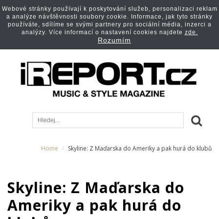
Webové stránky používají k poskytování služeb, personalizaci reklam
a analýze návštěvnosti soubory cookie. Informace, jak tyto stránky
používáte, sdílíme se svými partnery pro sociální média, inzerci a
analýzy. Více informací o nastavení cookies najdete
zde.
Rozumím
Home
Skyline: Z Maďarska do Ameriky a pak hurá do klubů
Skyline: Z Maďarska do
Ameriky a pak hurá do