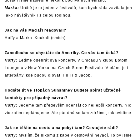
dostali jsme následně několik pochvalných emailu.
Marka:
Určitě je to jeden z festivalů, kam bych ráda zavítala jen
jako návštěvník i s celou rodinou.
Jak na vás Maďaři reagovali?
Hoffy a Marka: Koukali (smích).
Zanedlouho se chystáte do Ameriky. Co vás tam čeká?
Hoffy:
Letíme odehrát dva koncerty. V Chicagu v klubu Botom
Lounge a v New Yorku na Czech Street Festivalu. V plánu je i
afterpárty, kde budou djovat HiFFi & Jacob.
Hodláte jít ve stopách Sunshine? Budete sbírat užitečné
kontakty pro případný návrat?
Hoffy:
Jedeme tam především odehrát co nejlepší koncerty. Nic
víc zatím neplánujeme. Ale pár dnů se tam zdržíme, tak uvidíme.
Jak se těšíte na cestu a na pobyt tam? Cestujete rádi?
Hoffy:
Myslím, že nikomu z kapely cestování nevadí. To by jsme