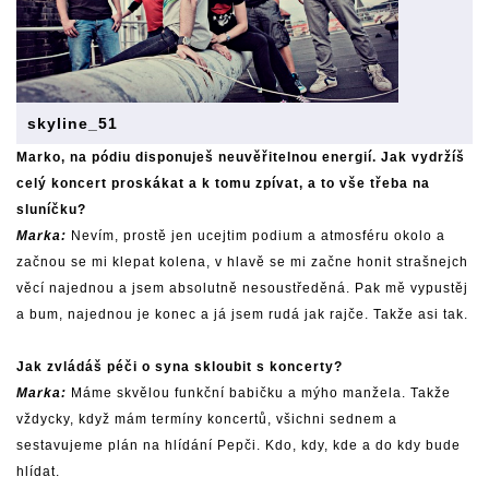
skyline_51
Marko, na pódiu disponuješ neuvěřitelnou energií. Jak vydržíš
celý koncert proskákat a k tomu zpívat, a to vše třeba na
sluníčku?
Marka:
Nevím, prostě jen ucejtim podium a atmosféru okolo a
začnou se mi klepat kolena, v hlavě se mi začne honit strašnejch
věcí najednou a jsem absolutně nesoustředěná. Pak mě vypustěj
a bum, najednou je konec a já jsem rudá jak rajče. Takže asi tak.
Jak zvládáš péči o syna skloubit s koncerty?
Marka:
Máme skvělou funkční babičku a mýho manžela. Takže
vždycky, když mám termíny koncertů, všichni sednem a
sestavujeme plán na hlídání Pepči. Kdo, kdy, kde a do kdy bude
hlídat.