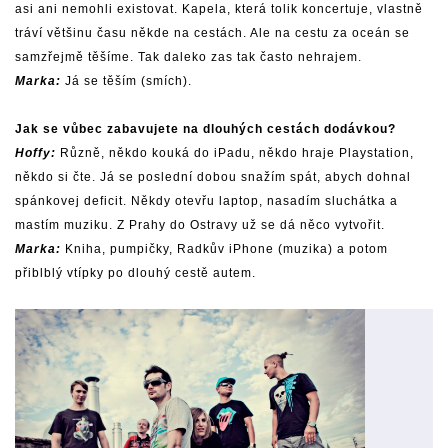
asi ani nemohli existovat. Kapela, která tolik koncertuje, vlastně
tráví většinu času někde na cestách. Ale na cestu za oceán se
samzřejmě těšíme. Tak daleko zas tak často nehrajem.
Marka:
Já se těším (smích).
Jak se vůbec zabavujete na dlouhých cestách dodávkou?
Hoffy:
Různě, někdo kouká do iPadu, někdo hraje Playstation,
někdo si čte. Já se poslední dobou snažím spát, abych dohnal
spánkovej deficit. Někdy otevřu laptop, nasadím sluchátka a
mastím muziku. Z Prahy do Ostravy už se dá něco vytvořit.
Marka:
Kniha, pumpičky, Radkův iPhone (muzika) a potom
přiblblý vtípky po dlouhý cestě autem.