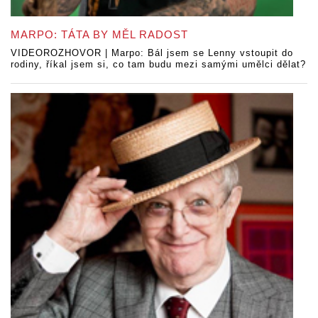
MARPO: TÁTA BY MĚL RADOST
VIDEOROZHOVOR | Marpo: Bál jsem se Lenny vstoupit do
rodiny, říkal jsem si, co tam budu mezi samými umělci dělat?