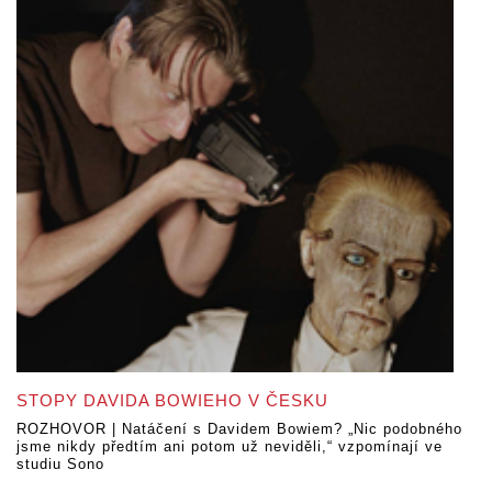
STOPY DAVIDA BOWIEHO V ČESKU
ROZHOVOR | Natáčení s Davidem Bowiem? „Nic podobného
jsme nikdy předtím ani potom už neviděli,“ vzpomínají ve
studiu Sono