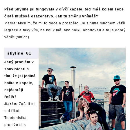
Před Skyline jsi fungovala v dívčí kapele, teď máš kolem sebe
čistě mužské osazenstvo. Jak tu změnu vnímáš?
Marka: Myslím, že mi to docela prospělo. Je s nima mnohem větší
legrace a taky vím, na kolik mě jako holku obodovali a to je dobrý
vědět (smích).
skyline_61
Jaký problém v
souvislosti s
tím, že jsi jediná
holka v kapele,
nejčastěji
řešíš?
Marka:
Začali mi
teď říkat
Telefonistka,
protože si s