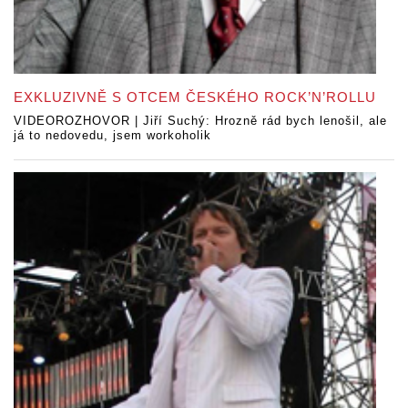
EXKLUZIVNĚ S OTCEM ČESKÉHO ROCK’N’ROLLU
VIDEOROZHOVOR | Jiří Suchý: Hrozně rád bych lenošil, ale
já to nedovedu, jsem workoholik