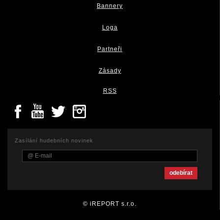
Bannery
Loga
Partneři
Zásady
RSS
Zasílání hudebních novinek
© iREPORT s.r.o.