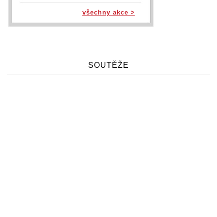
všechny akce >
SOUTĚŽE