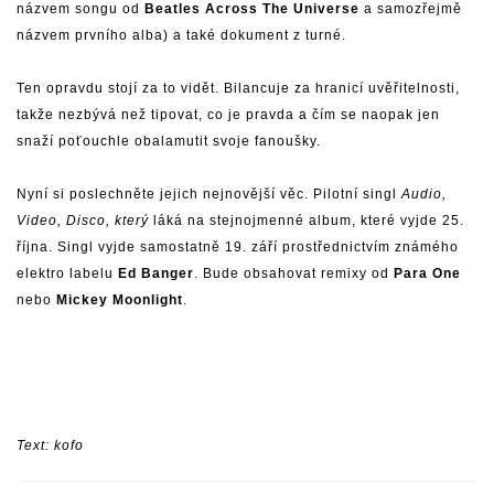
názvem songu od
Beatles Across The Universe
a samozřejmě
názvem prvního alba) a také dokument z turné.
Ten opravdu stojí za to vidět. Bilancuje za hranicí uvěřitelnosti,
takže nezbývá než tipovat, co je pravda a čím se naopak jen
snaží poťouchle obalamutit svoje fanoušky.
Nyní si poslechněte jejich nejnovější věc. Pilotní singl
Audio,
Video, Disco, který
láká na stejnojmenné album, které vyjde 25.
října. Singl vyjde samostatně 19. září prostřednictvím známého
elektro labelu
Ed Banger
. Bude obsahovat remixy od
Para One
nebo
Mickey Moonlight
.
Text: kofo