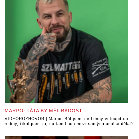
MARPO: TÁTA BY MĚL RADOST
VIDEOROZHOVOR | Marpo: Bál jsem se Lenny vstoupit do
rodiny, říkal jsem si, co tam budu mezi samými umělci dělat?