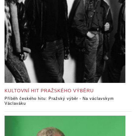
KULTOVNÍ HIT PRAŽSKÉHO VÝBĚRU
Příběh českého hitu: Pražský výběr - Na václavskym
Václaváku