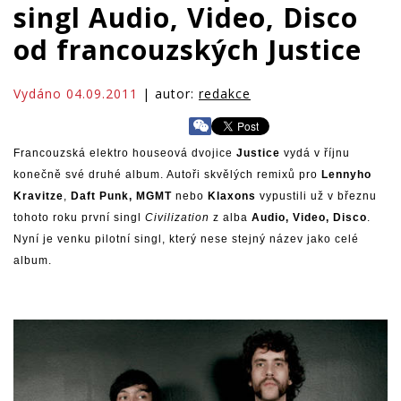
singl Audio, Video, Disco
od francouzských Justice
Vydáno 04.09.2011
| autor:
redakce
Francouzská elektro houseová dvojice
Justice
vydá v říjnu
konečně své druhé album. Autoři skvělých remixů pro
Lennyho
Kravitze
,
Daft Punk, MGMT
nebo
Klaxons
vypustili už v březnu
tohoto roku první singl
Civilization
z alba
Audio, Video, Disco
.
Nyní je venku pilotní singl, který nese stejný název jako celé
album.