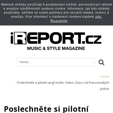
Webové stránky používají k poskytování služeb, personalizaci reklam
a analýze návštěvnosti soubory cookie. Informace, jak tyto stránky
používáte, sdílíme se svými partnery pro sociální média, inzerci a
analýzy. Více informací o nastavení cookies najdete
zde.
Rozumím
Home
Poslechněte si pilotní singl Audio, Video, Disco od francouzských
Justice
Poslechněte si pilotní