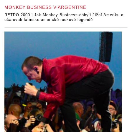
MONKEY BUSINESS V ARGENTINĚ
RETRO 2000 | Jak Monkey Business dobyli Jižní Ameriku a
učarovali latinsko-americké rockové legendě