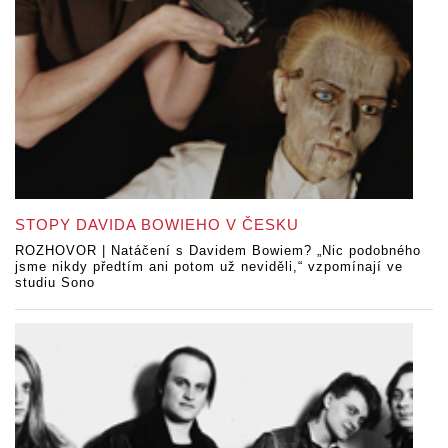
STOPY DAVIDA BOWIEHO V ČESKU
ROZHOVOR | Natáčení s Davidem Bowiem? „Nic podobného
jsme nikdy předtím ani potom už neviděli,“ vzpomínají ve
studiu Sono