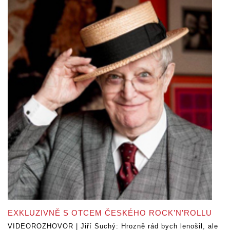
EXKLUZIVNĚ S OTCEM ČESKÉHO ROCK’N’ROLLU
VIDEOROZHOVOR | Jiří Suchý: Hrozně rád bych lenošil, ale