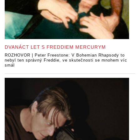
DVANÁCT LET S FREDDIEM MERCURYM
ROZHOVOR | Peter Freestone: V Bohemian Rhapsody to
nebyl ten správný Freddie, ve skutečnosti se mnohem víc
smál