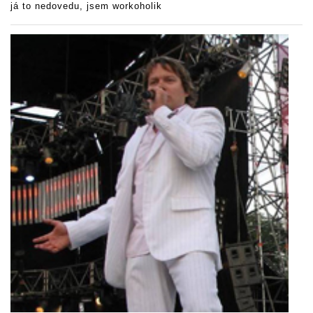
já to nedovedu, jsem workoholik