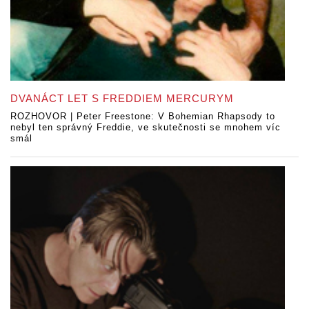
DVANÁCT LET S FREDDIEM MERCURYM
ROZHOVOR | Peter Freestone: V Bohemian Rhapsody to
nebyl ten správný Freddie, ve skutečnosti se mnohem víc
smál