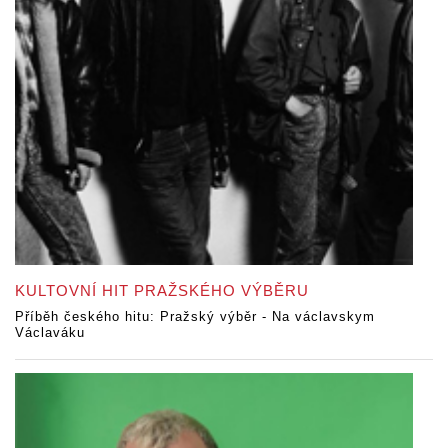
KULTOVNÍ HIT PRAŽSKÉHO VÝBĚRU
Příběh českého hitu: Pražský výběr - Na václavskym
Václaváku