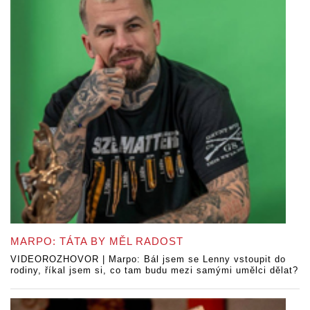
MARPO: TÁTA BY MĚL RADOST
VIDEOROZHOVOR | Marpo: Bál jsem se Lenny vstoupit do
rodiny, říkal jsem si, co tam budu mezi samými umělci dělat?