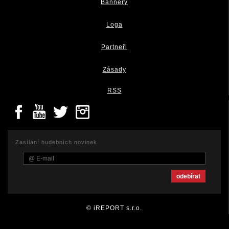
Bannery
Loga
Partneři
Zásady
RSS
Zasílání hudebních novinek
© iREPORT s.r.o.