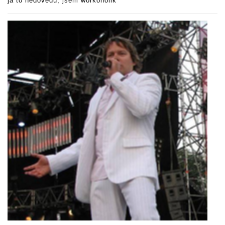
já to nedovedu, jsem workoholik