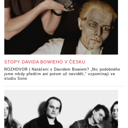
STOPY DAVIDA BOWIEHO V ČESKU
ROZHOVOR | Natáčení s Davidem Bowiem? „Nic podobného
jsme nikdy předtím ani potom už neviděli,“ vzpomínají ve
studiu Sono