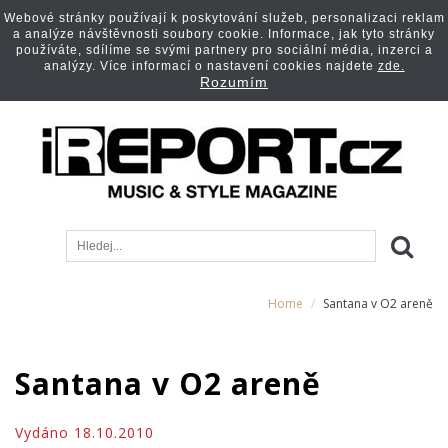
Webové stránky používají k poskytování služeb, personalizaci reklam
a analýze návštěvnosti soubory cookie. Informace, jak tyto stránky
používáte, sdílíme se svými partnery pro sociální média, inzerci a
analýzy. Více informací o nastavení cookies najdete
zde.
Rozumím
Home
Santana v O2 areně
Santana v O2 areně
Vydáno 18.10.2010