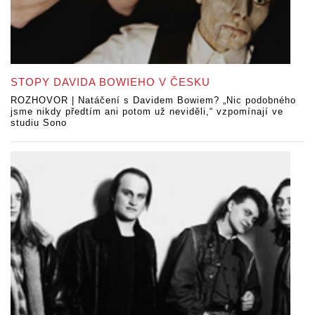
STOPY DAVIDA BOWIEHO V ČESKU
ROZHOVOR | Natáčení s Davidem Bowiem? „Nic podobného
jsme nikdy předtím ani potom už neviděli,“ vzpomínají ve
studiu Sono