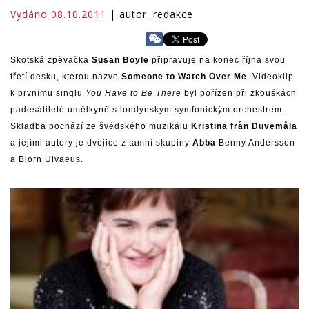
Vydáno 08.10.2011
| autor:
redakce
Skotská zpěvačka
Susan Boyle
připravuje na konec října svou
třetí desku, kterou nazve
Someone to Watch Over Me
. Videoklip
k prvnímu singlu
You Have to Be There
byl pořízen při zkouškách
padesátileté umělkyně s londýnským symfonickým orchestrem.
Skladba pochází ze švédského muzikálu
Kristina från Duvemåla
a jejími autory je dvojice z tamní skupiny
Abba
Benny Andersson
a Bjorn Ulvaeus.