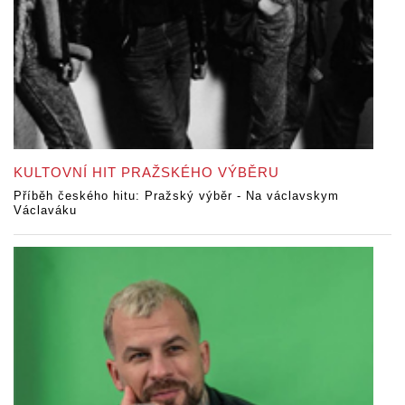
KULTOVNÍ HIT PRAŽSKÉHO VÝBĚRU
Příběh českého hitu: Pražský výběr - Na václavskym
Václaváku