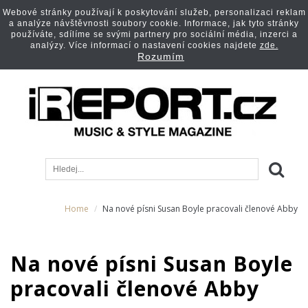
Webové stránky používají k poskytování služeb, personalizaci reklam
a analýze návštěvnosti soubory cookie. Informace, jak tyto stránky
používáte, sdílíme se svými partnery pro sociální média, inzerci a
analýzy. Více informací o nastavení cookies najdete
zde.
Rozumím
Home
Na nové písni Susan Boyle pracovali členové Abby
Na nové písni Susan Boyle
pracovali členové Abby