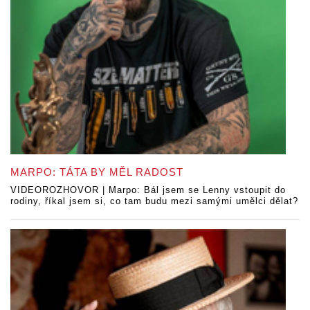
MARPO: TÁTA BY MĚL RADOST
VIDEOROZHOVOR | Marpo: Bál jsem se Lenny vstoupit do
rodiny, říkal jsem si, co tam budu mezi samými umělci dělat?