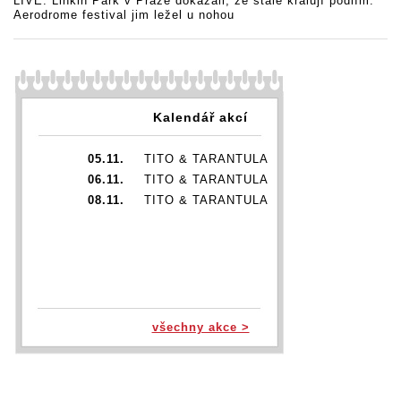
LIVE: Linkin Park v Praze dokázali, že stále kralují pódiím.
Aerodrome festival jim ležel u nohou
Kalendář akcí
05.11.
TITO & TARANTULA
06.11.
TITO & TARANTULA
08.11.
TITO & TARANTULA
všechny akce >