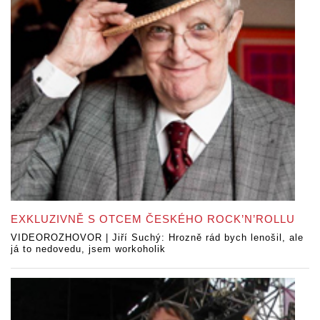
EXKLUZIVNĚ S OTCEM ČESKÉHO ROCK’N’ROLLU
VIDEOROZHOVOR | Jiří Suchý: Hrozně rád bych lenošil, ale
já to nedovedu, jsem workoholik