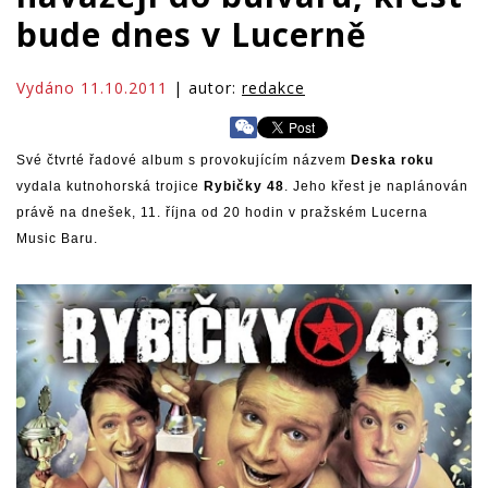
bude dnes v Lucerně
Vydáno 11.10.2011
| autor:
redakce
Své čtvrté řadové album s provokujícím názvem
Deska roku
vydala kutnohorská trojice
Rybičky 48
. Jeho křest je naplánován
právě na dnešek, 11. října od 20 hodin v pražském Lucerna
Music Baru.