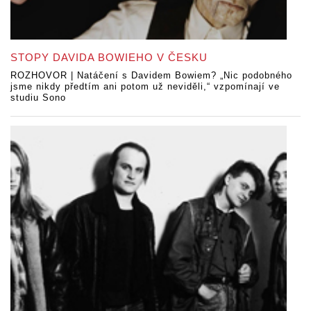
STOPY DAVIDA BOWIEHO V ČESKU
ROZHOVOR | Natáčení s Davidem Bowiem? „Nic podobného
jsme nikdy předtím ani potom už neviděli,“ vzpomínají ve
studiu Sono