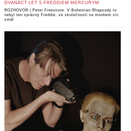
DVANÁCT LET S FREDDIEM MERCURYM
ROZHOVOR | Peter Freestone: V Bohemian Rhapsody to
nebyl ten správný Freddie, ve skutečnosti se mnohem víc
smál