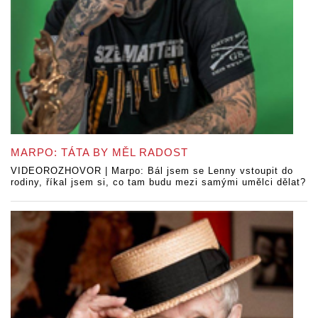
MARPO: TÁTA BY MĚL RADOST
VIDEOROZHOVOR | Marpo: Bál jsem se Lenny vstoupit do
rodiny, říkal jsem si, co tam budu mezi samými umělci dělat?