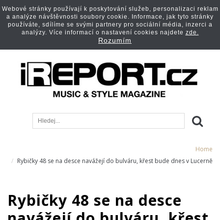
Webové stránky používají k poskytování služeb, personalizaci reklam
a analýze návštěvnosti soubory cookie. Informace, jak tyto stránky
používáte, sdílíme se svými partnery pro sociální média, inzerci a
analýzy. Více informací o nastavení cookies najdete
zde.
Rozumím
Home
Rybičky 48 se na desce navážejí do bulváru, křest bude dnes v Lucerně
Rybičky 48 se na desce
navážejí do bulváru, křest