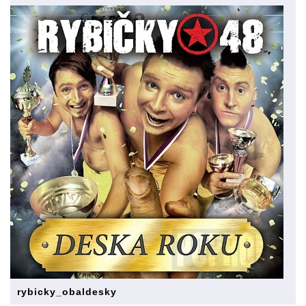
rybicky_obaldesky