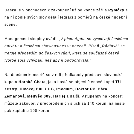
Deska je v obchodech k zakoupení už od konce září a
Rybičky
si
na ní podle svých slov dělají legraci z poměrů na české hudební
scéně.
Management skupiny uvádí:
„V písni Agáta se vysmívají českému
bulváru a českému showbusinessu obecně. Píseň „Rádiová" se
trefuje především do českých rádií, která se současné české
tvorbě spíš vyhýbají, než aby ji podporovala."
Na dnešním koncertě se v roli předkapely představí slovenská
kapela
Horská Chata
, jako hosté se objeví členové kapel
Tři
sestry
,
Divokej Bill
,
UDG
,
Imodium
,
Doktor PP
,
Bára
Zemanová
,
Medvěd 009
,
Harlej
a další. Vstupenky na koncert
můžete zakoupit v předprodejních sítích za 140 korun, na místě
pak zaplatíte 190 korun.