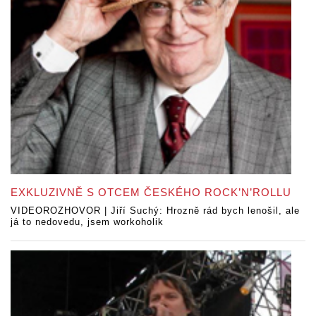
EXKLUZIVNĚ S OTCEM ČESKÉHO ROCK’N’ROLLU
VIDEOROZHOVOR | Jiří Suchý: Hrozně rád bych lenošil, ale
já to nedovedu, jsem workoholik