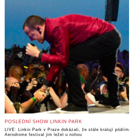
POSLEDNÍ SHOW LINKIN PARK
LIVE: Linkin Park v Praze dokázali, že stále kralují pódiím.
Aerodrome festival jim ležel u nohou