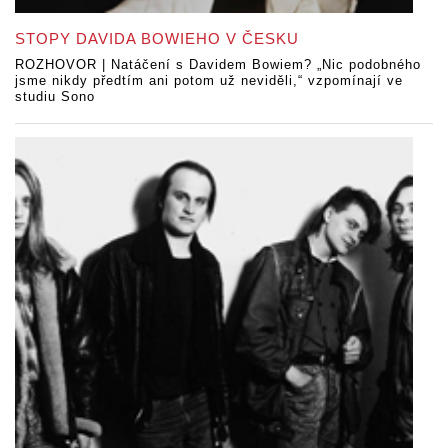
STOPY DAVIDA BOWIEHO V ČESKU
ROZHOVOR | Natáčení s Davidem Bowiem? „Nic podobného
jsme nikdy předtím ani potom už neviděli,“ vzpomínají ve
studiu Sono