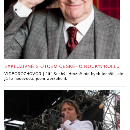
EXKLUZIVNĚ S OTCEM ČESKÉHO ROCK’N’ROLLU
VIDEOROZHOVOR | Jiří Suchý: Hrozně rád bych lenošil, ale
já to nedovedu, jsem workoholik