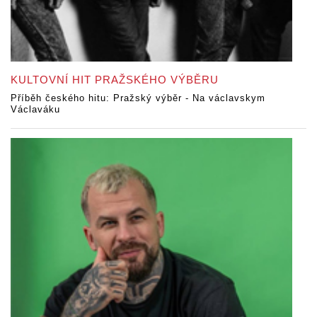
KULTOVNÍ HIT PRAŽSKÉHO VÝBĚRU
Příběh českého hitu: Pražský výběr - Na václavskym
Václaváku