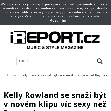
Webové stránky používají k poskytování služeb, personalizaci reklam
a analýze návštěvnosti soubory cookie. Informace, jak tyto stránky
používáte, sdílíme se svými partnery pro sociální média, inzerci a
analýzy. Více informací o nastavení cookies najdete
zde.
Rozumím
Home
Kelly Rowland se snaží být v novém klipu víc sexy než Beyoncé
Kelly Rowland se snaží být
v novém klipu víc sexy než