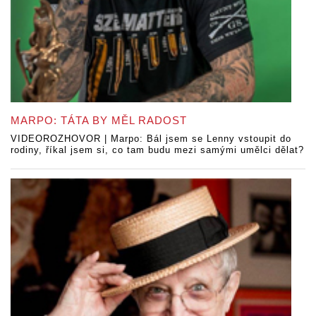
MARPO: TÁTA BY MĚL RADOST
VIDEOROZHOVOR | Marpo: Bál jsem se Lenny vstoupit do
rodiny, říkal jsem si, co tam budu mezi samými umělci dělat?