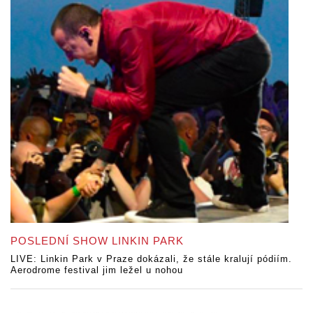
POSLEDNÍ SHOW LINKIN PARK
LIVE: Linkin Park v Praze dokázali, že stále kralují pódiím.
Aerodrome festival jim ležel u nohou