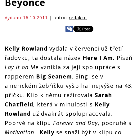
Beyoncé
Vydáno 16.10.2011
| autor:
redakce
Kelly Rowland
vydala v červenci už třetí
řadovku, ta dostala název
Here I Am.
Píseň
Lay It on M
e vznikla za její spolupráce s
rapperem
Big Seanem
. Singl se v
americkém žebříčku vyšplhal nejvýše na 43.
příčku. Klip k němu režírovala
Sarah
Chatfield
, která v minulosti s
Kelly
Rowland
už dvakrát spolupracovala.
Poprvé na klipu
Forever and Day
, podruhé s
Motivation
.
Kelly
se snaží být v klipu co