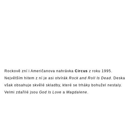
Rockově zní i Američanova nahrávka
Circus
z roku 1995.
Největším hitem z ní je asi otvírák
Rock and Roll Is Dead
. Deska
však obsahuje skvělé skladby, které se trháky bohužel nestaly.
Velmi zdařilé jsou
God Is Love
a
Magdalene
.