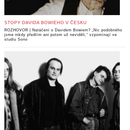
STOPY DAVIDA BOWIEHO V ČESKU
ROZHOVOR | Natáčení s Davidem Bowiem? „Nic podobného
jsme nikdy předtím ani potom už neviděli,“ vzpomínají ve
studiu Sono