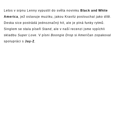
Letos v srpnu Lenny vypustil do světa novinku
Black and White
America
, jež oslavuje muziku, jakou Kravitz poslouchal jako dítě.
Deska sice postrádá jednoznačný hit, ale je plná funky rytmů.
Singlem se stala píseň
Stand
, ale v naší
recenzi
jsme vypíchli
skladbu
Super Love
. V písni
Boongie Drop
si Američan zopakoval
spolupráci s
Jay-Z
.