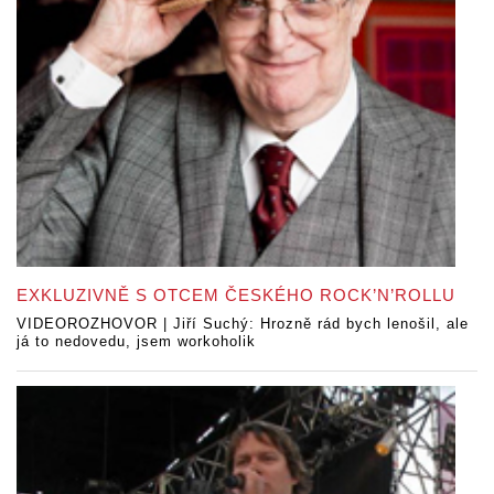
EXKLUZIVNĚ S OTCEM ČESKÉHO ROCK’N’ROLLU
VIDEOROZHOVOR | Jiří Suchý: Hrozně rád bych lenošil, ale
já to nedovedu, jsem workoholik