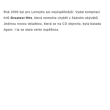
Rok 2000 byl pro Lennyho asi nejúspěšnější. Vydal kompilací
hitů
Greatest Hits
, která nemohla chybět v žádném obýváků.
Jedinou novou skladbou, která se na CD objevila, byla balada
Again
. I ta se stala velmi úspěšnou.