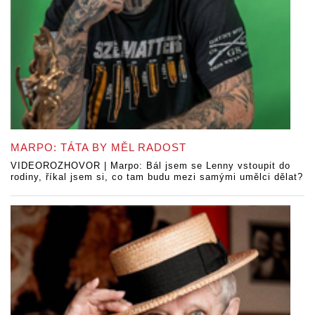
MARPO: TÁTA BY MĚL RADOST
VIDEOROZHOVOR | Marpo: Bál jsem se Lenny vstoupit do
rodiny, říkal jsem si, co tam budu mezi samými umělci dělat?