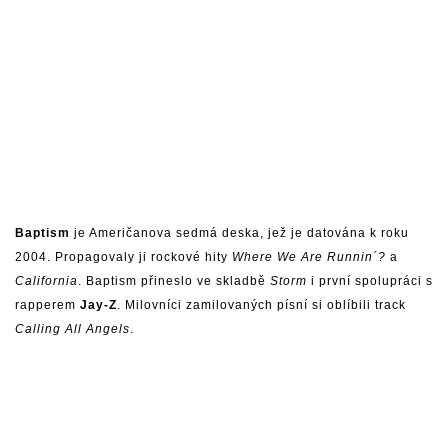
Baptism
je Američanova sedmá deska, jež je datována k roku
2004. Propagovaly ji rockové hity
Where We Are Runnin´?
a
California
. Baptism přineslo ve skladbě
Storm
i první spolupráci s
rapperem
Jay-Z
. Milovníci zamilovaných písní si oblíbili track
Calling All Angels
.