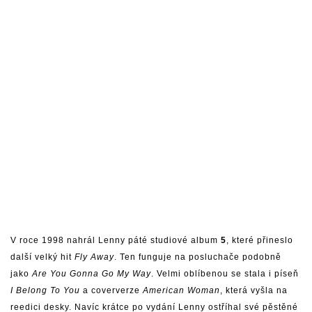
V roce 1998 nahrál Lenny páté studiové album
5
, které přineslo
další velký hit
Fly Away
. Ten funguje na posluchače podobně
jako
Are You Gonna Go My Way
. Velmi oblíbenou se stala i píseň
I Belong To You
a coververze
American Woman
, která vyšla na
reedici desky. Navíc krátce po vydání Lenny ostříhal své pěstěné