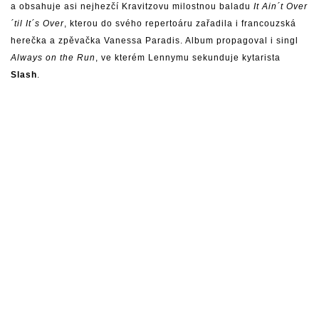
a obsahuje asi nejhezčí Kravitzovu milostnou baladu
It Ain´t Over
´til It´s Over
, kterou do svého repertoáru zařadila i francouzská
herečka a zpěvačka Vanessa Paradis. Album propagoval i singl
Always on the Run
, ve kterém Lennymu sekunduje kytarista
Slash
.