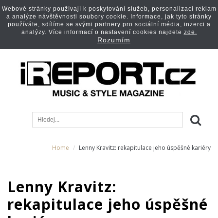
Webové stránky používají k poskytování služeb, personalizaci reklam
a analýze návštěvnosti soubory cookie. Informace, jak tyto stránky
používáte, sdílíme se svými partnery pro sociální média, inzerci a
analýzy. Více informací o nastavení cookies najdete
zde.
Rozumím
Home
Lenny Kravitz: rekapitulace jeho úspěšné kariéry
Lenny Kravitz:
rekapitulace jeho úspěšné