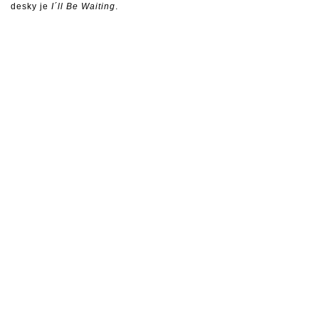
desky je
I´ll Be Waiting
.