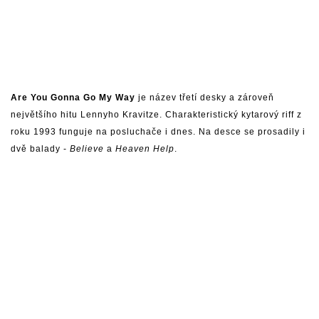
Are You Gonna Go My Way
je název třetí desky a zároveň
největšího hitu Lennyho Kravitze. Charakteristický kytarový riff z
roku 1993 funguje na posluchače i dnes. Na desce se prosadily i
dvě balady -
Believe
a
Heaven Help
.