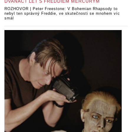
DVANÁCT LET S FREDDIEM MERCURYM
ROZHOVOR | Peter Freestone: V Bohemian Rhapsody to
nebyl ten správný Freddie, ve skutečnosti se mnohem víc
smál