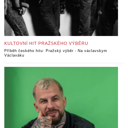
KULTOVNÍ HIT PRAŽSKÉHO VÝBĚRU
Příběh českého hitu: Pražský výběr - Na václavskym
Václaváku