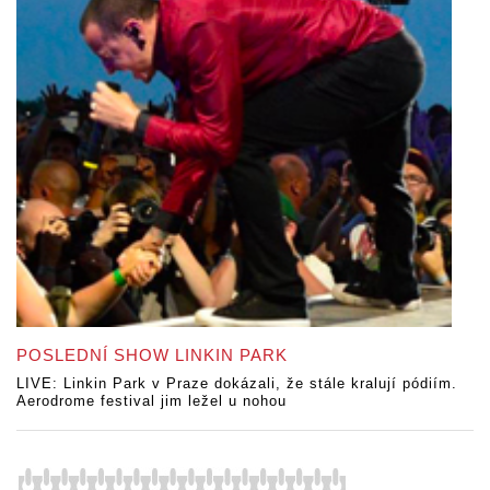
POSLEDNÍ SHOW LINKIN PARK
LIVE: Linkin Park v Praze dokázali, že stále kralují pódiím.
Aerodrome festival jim ležel u nohou