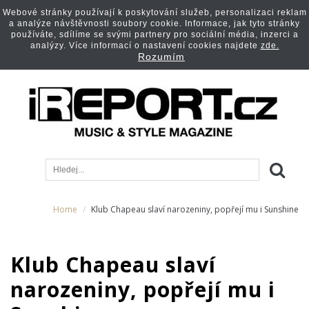
Webové stránky používají k poskytování služeb, personalizaci reklam
a analýze návštěvnosti soubory cookie. Informace, jak tyto stránky
používáte, sdílíme se svými partnery pro sociální média, inzerci a
analýzy. Více informací o nastavení cookies najdete
zde.
Rozumím
Home
Klub Chapeau slaví narozeniny, popřejí mu i Sunshine
Klub Chapeau slaví
narozeniny, popřejí mu i