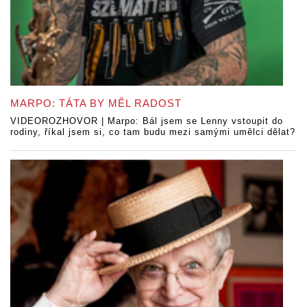
MARPO: TÁTA BY MĚL RADOST
VIDEOROZHOVOR | Marpo: Bál jsem se Lenny vstoupit do
rodiny, říkal jsem si, co tam budu mezi samými umělci dělat?