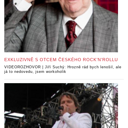
EXKLUZIVNĚ S OTCEM ČESKÉHO ROCK’N’ROLLU
VIDEOROZHOVOR | Jiří Suchý: Hrozně rád bych lenošil, ale
já to nedovedu, jsem workoholik