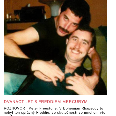
DVANÁCT LET S FREDDIEM MERCURYM
ROZHOVOR | Peter Freestone: V Bohemian Rhapsody to
nebyl ten správný Freddie, ve skutečnosti se mnohem víc