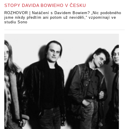
STOPY DAVIDA BOWIEHO V ČESKU
ROZHOVOR | Natáčení s Davidem Bowiem? „Nic podobného
jsme nikdy předtím ani potom už neviděli,“ vzpomínají ve
studiu Sono