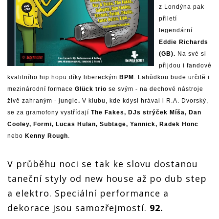
z Londýna pak
přiletí
legendární
Eddie Richards
(GB).
Na své si
přijdou i fandové
kvalitního
hip hopu díky libereckým
BPM
. Lahůdkou bude určitě i
mezinárodní formace
Glück trio
se svým - na dechové nástroje
živě zahraným - jungle
.
V klubu, kde kdysi hrával i R.A. Dvorský,
se za gramofony vystřídají
The Fakes, DJs strýček Míša, Dan
Cooley, Formi, Lucas Hulan, Subtage, Yannick, Radek Honc
nebo
Kenny Rough
.
V průběhu noci se tak ke slovu dostanou
taneční styly od new house až po dub step
a elektro. Speciální performance a
dekorace jsou samozřejmostí.
92.