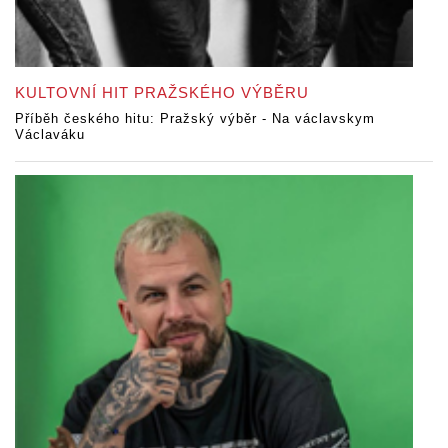
KULTOVNÍ HIT PRAŽSKÉHO VÝBĚRU
Příběh českého hitu: Pražský výběr - Na václavskym
Václaváku