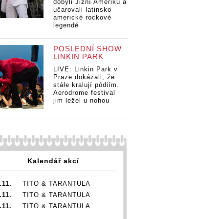
dobyli Jižní Ameriku a
učarovali latinsko-
americké rockové
legendě
POSLEDNÍ SHOW
LINKIN PARK
LIVE: Linkin Park v
Praze dokázali, že
stále kralují pódiím.
Aerodrome festival
jim ležel u nohou
Kalendář akcí
.11.
TITO & TARANTULA
.11.
TITO & TARANTULA
.11.
TITO & TARANTULA