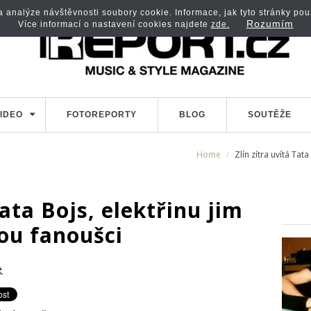
analýze návštěvnosti soubory cookie. Informace, jak tyto stránky použí
Rozumím
Více informací o nastavení cookies najdete
zde.
IDEO
FOTOREPORTY
BLOG
SOUTĚŽE
Home
Zlín zítra uvítá Tat
Tata Bojs, elektřinu jim
ou fanoušci
e