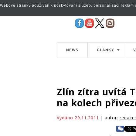
Webové stránky používají k poskytování služeb, personalizaci reklam a 
NEWS
ČLÁNKY
V
Zlín zítra uvítá 
na kolech přivez
Vydáno 29.11.2011
| autor:
redakc