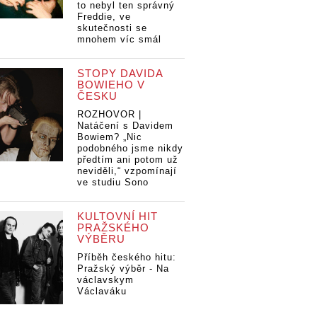
to nebyl ten správný
Freddie, ve
skutečnosti se
mnohem víc smál
STOPY DAVIDA
BOWIEHO V
ČESKU
ROZHOVOR |
Natáčení s Davidem
Bowiem? „Nic
podobného jsme nikdy
předtím ani potom už
neviděli,“ vzpomínají
ve studiu Sono
KULTOVNÍ HIT
PRAŽSKÉHO
VÝBĚRU
Příběh českého hitu:
Pražský výběr - Na
václavskym
Václaváku