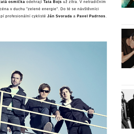
žatá osmička
odehrají
Tata Bojs
už zítra. V netradičním
scéna v duchu "zelené energie". Do té se návštěvníci
upí profesionální cyklisté
Ján Svorada
a
Pavel Padrnos
.