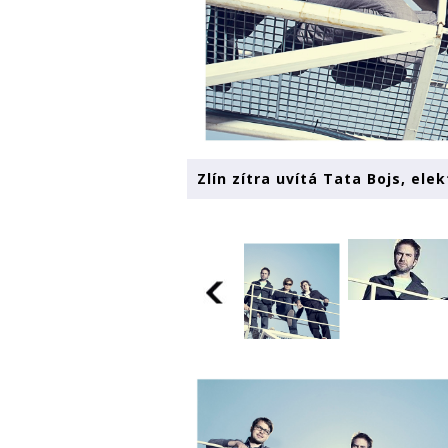
Zlín zítra uvítá Tata Bojs, ele