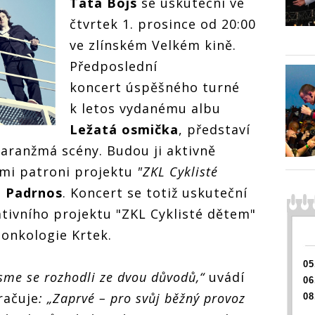
Tata Bojs
se uskuteční ve
čtvrtek 1. prosince od 20:00
ve zlínském Velkém kině.
Předposlední
koncert úspěšného turné
k letos vydanému albu
Ležatá osmička
, představí
aranžmá scény. Budou ji aktivně
imi patroni projektu
"ZKL Cyklisté
l Padrnos
. Koncert se totiž uskuteční
tivního projektu "ZKL Cyklisté dětem"
onkologie Krtek.
05
jsme se rozhodli ze dvou důvodů,“
uvádí
06
račuje
: „Zaprvé – pro svůj běžný provoz
08