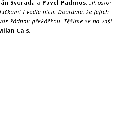
Ján Svorada
a
Pavel Padrnos
.
„Prostor
ačkami i vedle nich. Doufáme, že jejich
de žádnou překážkou. Těšíme se na vaši
Milan Cais
.