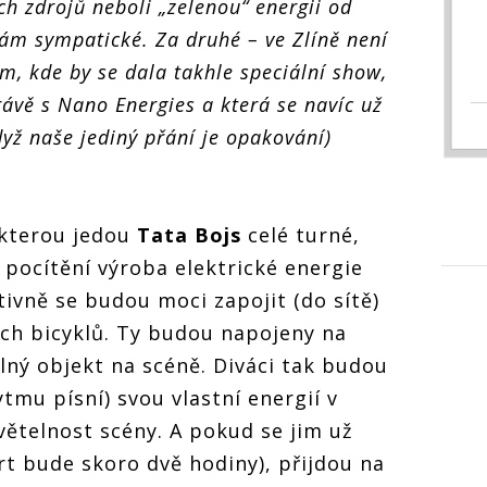
ch zdrojů neboli „zelenou“ energii od
nám sympatické. Za druhé – ve Zlíně není
m, kde by se dala takhle speciální show,
rávě s Nano Energies a která se navíc už
yž naše jediný přání je opakování)
 kterou jedou
Tata Bojs
celé turné,
 pocítění výroba elektrické energie
ivně se budou moci zapojit (do sítě)
ch bicyklů. Ty budou napojeny na
lný objekt na scéně. Diváci tak budou
tmu písní) svou vlastní energií v
ětelnost scény. A pokud se jim už
rt bude skoro dvě hodiny), přijdou na