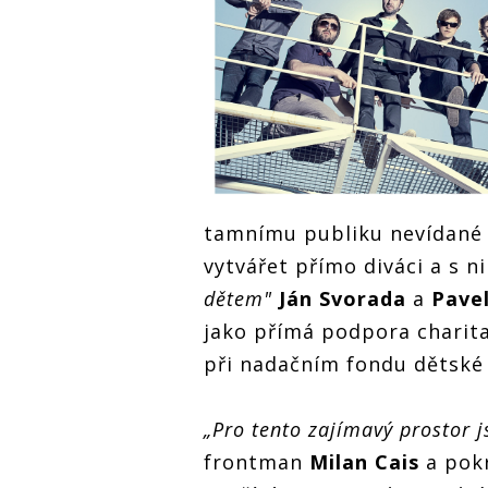
tamnímu publiku nevídané 
vytvářet přímo diváci a s n
dětem"
Ján Svorada
a
Pave
jako přímá podpora charita
při nadačním fondu dětské 
„Pro tento zajímavý prostor 
frontman
Milan Cais
a pok