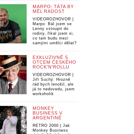
MARPO: TÁTA BY
MĚL RADOST
VIDEOROZHOVOR |
Marpo: Bál jsem se
Lenny vstoupit do
rodiny, říkal jsem si,
co tam budu mezi
samými umělci dělat?
EXKLUZIVNĚ S
OTCEM ČESKÉHO
ROCK’N’ROLLU
VIDEOROZHOVOR |
Jiří Suchý: Hrozně
rád bych lenošil, ale
já to nedovedu, jsem
workoholik
MONKEY
BUSINESS V
ARGENTINĚ
RETRO 2000 | Jak
Monkey Business