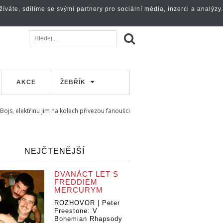
váte, sdílíme se svými partnery pro sociální média, inzerci a analýzy.
AKCE
ŽEBŘÍK
a Bojs, elektřinu jim na kolech přivezou fanoušci
NEJČTENĚJŠÍ
DVANÁCT LET S
FREDDIEM
MERCURYM
ROZHOVOR | Peter
Freestone: V
Bohemian Rhapsody