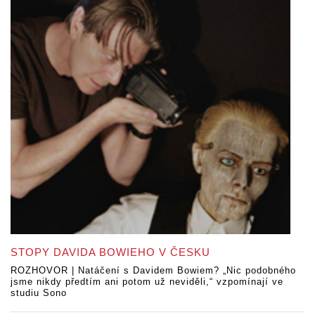
STOPY DAVIDA BOWIEHO V ČESKU
ROZHOVOR | Natáčení s Davidem Bowiem? „Nic podobného
jsme nikdy předtím ani potom už neviděli,“ vzpomínají ve
studiu Sono