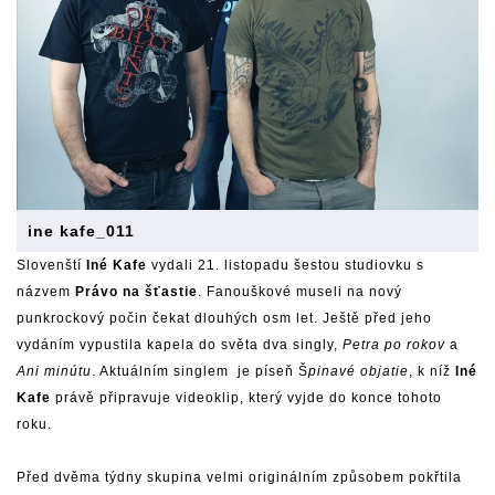
ine kafe_011
Slovenští
Iné Kafe
vydali 21. listopadu šestou studiovku s
názvem
Právo na šťastie
. Fanouškové museli na nový
punkrockový počin čekat dlouhých osm let. Ještě před jeho
vydáním vypustila kapela do světa dva singly,
Petra po rokov
a
Ani minútu
. Aktuálním singlem je píseň Š
pinavé objatie
, k níž
Iné
Kafe
právě připravuje videoklip, který vyjde do konce tohoto
roku.
Před dvěma týdny skupina velmi originálním způsobem pokřtila