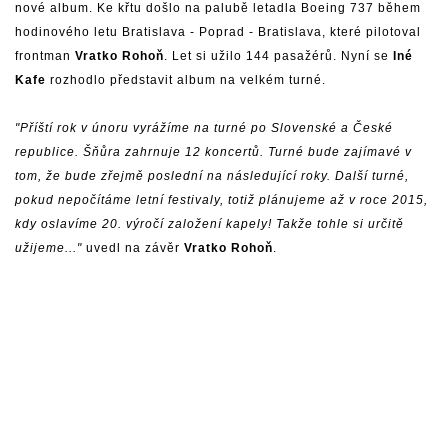
nové album. Ke křtu došlo na palubě letadla Boeing 737 během
hodinového letu Bratislava - Poprad - Bratislava, které pilotoval
frontman
Vratko Rohoň
. Let si užilo 144 pasažérů. Nyní se
Iné
Kafe
rozhodlo představit album na velkém turné.
"Příští rok v únoru vyrážíme na turné po Slovenské a České
republice. Šňůra zahrnuje 12 koncertů. Turné bude zajímavé v
tom, že bude zřejmě poslední na následující roky. Další turné,
pokud nepočítáme letní festivaly, totiž plánujeme až v roce 2015,
kdy oslavíme 20. výročí založení kapely! Takže tohle si určitě
užijeme..."
uvedl na závěr
Vratko Rohoň
.