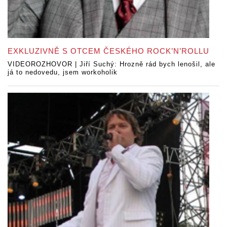
EXKLUZIVNĚ S OTCEM ČESKÉHO ROCK’N’ROLLU
VIDEOROZHOVOR | Jiří Suchý: Hrozně rád bych lenošil, ale
já to nedovedu, jsem workoholik