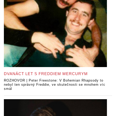
DVANÁCT LET S FREDDIEM MERCURYM
ROZHOVOR | Peter Freestone: V Bohemian Rhapsody to
nebyl ten správný Freddie, ve skutečnosti se mnohem víc
smál