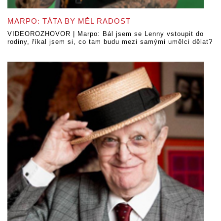
MARPO: TÁTA BY MĚL RADOST
VIDEOROZHOVOR | Marpo: Bál jsem se Lenny vstoupit do
rodiny, říkal jsem si, co tam budu mezi samými umělci dělat?