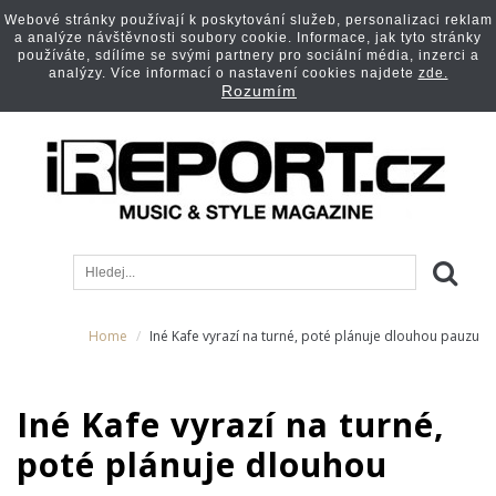
Webové stránky používají k poskytování služeb, personalizaci reklam
a analýze návštěvnosti soubory cookie. Informace, jak tyto stránky
používáte, sdílíme se svými partnery pro sociální média, inzerci a
analýzy. Více informací o nastavení cookies najdete
zde.
Rozumím
Home
Iné Kafe vyrazí na turné, poté plánuje dlouhou pauzu
Iné Kafe vyrazí na turné,
poté plánuje dlouhou