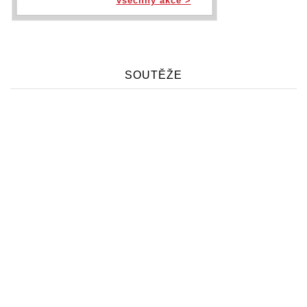
všechny akce >
SOUTĚŽE