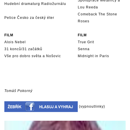
Spolupráce Metallicy a
Hudební dramaturg Radiožurnálu
Lou Reeda
Comeback The Stone
Petice Česko za český éter
Roses
FILM
FILM
Alois Nebel
True Grit
31 konců/31 začátků
Senna
Vše pro dobro světa a Nošovic
Midnight in Paris
Tomáš Pokorný
{vypnoutlinky}