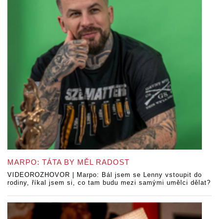
MARPO: TÁTA BY MĚL RADOST
VIDEOROZHOVOR | Marpo: Bál jsem se Lenny vstoupit do
rodiny, říkal jsem si, co tam budu mezi samými umělci dělat?