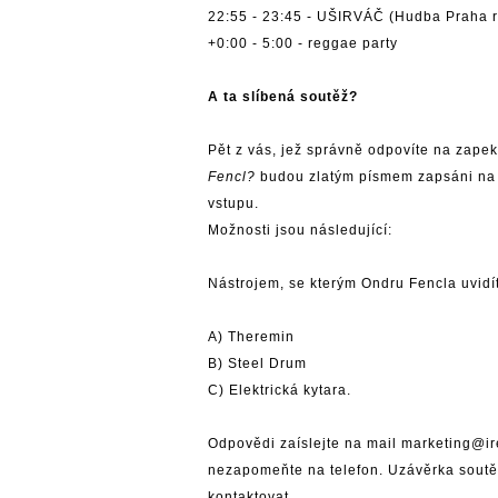
22:55 - 23:45 - UŠIRVÁČ (Hudba Praha r
+0:00 - 5:00 - reggae party
A ta slíbená soutěž?
Pět z vás, jež správně odpovíte na zapek
Fencl?
budou zlatým písmem zapsáni na p
vstupu.
Možnosti jsou následující:
Nástrojem, se kterým Ondru Fencla uvidíte
A) Theremin
B) Steel Drum
C) Elektrická kytara.
Odpovědi zaíslejte na mail
marketing@ir
nezapomeňte na telefon. Uzávěrka soutě
kontaktovat.