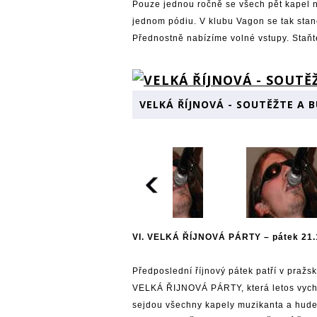
Pouze jednou ročně se všech pět kapel
jednom pódiu. V klubu Vagon se tak stane
Přednostně nabízíme volné vstupy. Staňt
VELKÁ ŘÍJNOVÁ - SOUTĚŽTE A 
VI. VELKÁ ŘÍJNOVÁ PÁRTY – pátek 21.1
Předposlední říjnový pátek patří v praž
VELKÁ ŘIJNOVÁ PÁRTY, která letos vychá
sejdou všechny kapely muzikanta a hude