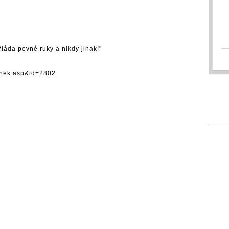
láda pevné ruky a nikdy jinak!"
lanek.asp&id=2802