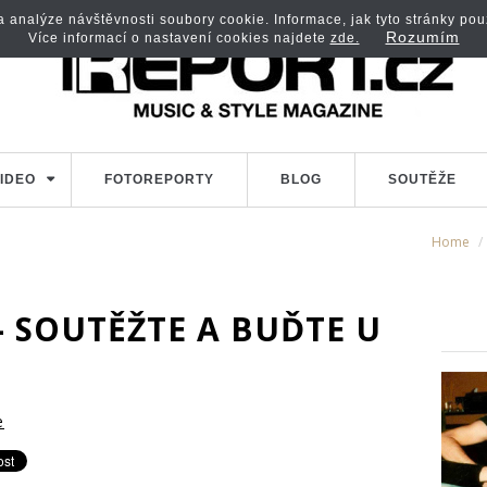
analýze návštěvnosti soubory cookie. Informace, jak tyto stránky použí
Rozumím
Více informací o nastavení cookies najdete
zde.
IDEO
FOTOREPORTY
BLOG
SOUTĚŽE
Home
- SOUTĚŽTE A BUĎTE U
e