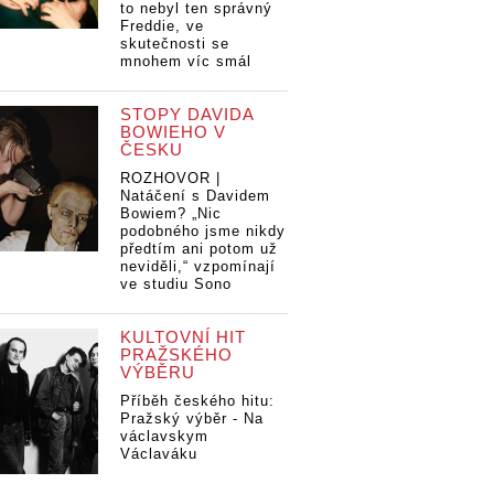
to nebyl ten správný
Freddie, ve
skutečnosti se
mnohem víc smál
STOPY DAVIDA
BOWIEHO V
ČESKU
ROZHOVOR |
Natáčení s Davidem
Bowiem? „Nic
podobného jsme nikdy
předtím ani potom už
neviděli,“ vzpomínají
ve studiu Sono
KULTOVNÍ HIT
PRAŽSKÉHO
VÝBĚRU
Příběh českého hitu:
Pražský výběr - Na
václavskym
Václaváku