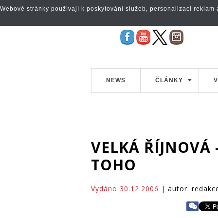
Webové stránky používají k poskytování služeb, personalizaci reklam a 
NEWS
ČLÁNKY
V
VELKÁ ŘÍJNOVÁ 
TOHO
Vydáno 30.12.2006
| autor:
redakc