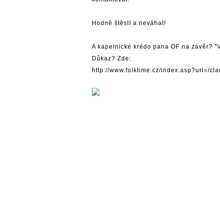
Hodně štěstí a neváhat!
A kapelnické krédo pana OF na závěr? "V
Důkaz? Zde:
http://www.folktime.cz/index.asp?url=/c