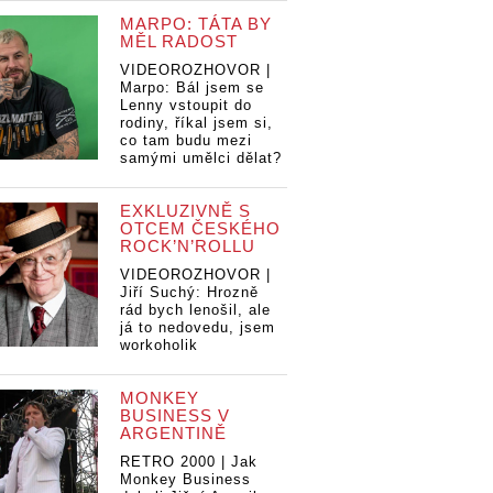
MARPO: TÁTA BY
MĚL RADOST
VIDEOROZHOVOR |
Marpo: Bál jsem se
Lenny vstoupit do
rodiny, říkal jsem si,
co tam budu mezi
samými umělci dělat?
EXKLUZIVNĚ S
OTCEM ČESKÉHO
ROCK’N’ROLLU
VIDEOROZHOVOR |
Jiří Suchý: Hrozně
rád bych lenošil, ale
já to nedovedu, jsem
workoholik
MONKEY
BUSINESS V
ARGENTINĚ
RETRO 2000 | Jak
Monkey Business