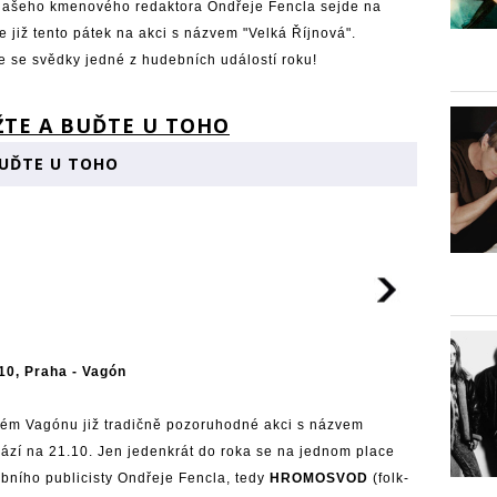
 našeho kmenového redaktora Ondřeje Fencla sejde na
 již tento pátek na akci s názvem "Velká Říjnová".
e se svědky jedné z hudebních událostí roku!
BUĎTE U TOHO
0, Praha - Vagón
ském Vagónu již tradičně pozoruhodné akci s názvem
zí na 21.10. Jen jedenkrát do roka se na jednom place
bního publicisty Ondřeje Fencla, tedy
HROMOSVOD
(folk-