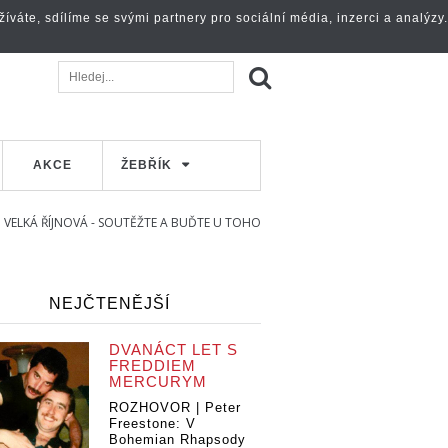
váte, sdílíme se svými partnery pro sociální média, inzerci a analýzy.
AKCE
ŽEBŘÍK
VELKÁ ŘÍJNOVÁ - SOUTĚŽTE A BUĎTE U TOHO
NEJČTENĚJŠÍ
DVANÁCT LET S
FREDDIEM
MERCURYM
ROZHOVOR | Peter
Freestone: V
Bohemian Rhapsody