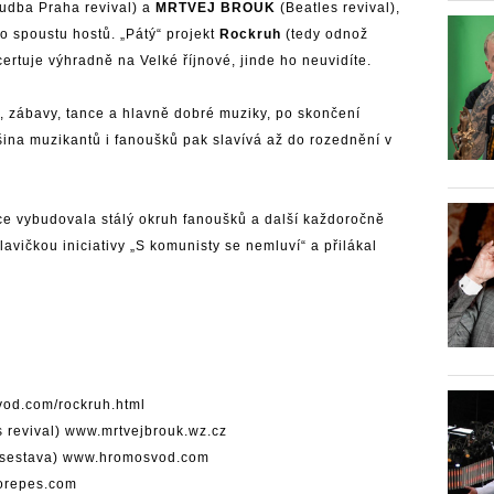
udba Praha revival) a
MRTVEJ BROUK
(Beatles revival),
o spoustu hostů. „Pátý“ projekt
Rockruh
(tedy odnož
rtuje výhradně na Velké říjnové, jinde ho neuvidíte.
 zábavy, tance a hlavně dobré muziky, po skončení
tšina muzikantů i fanoušků pak slavívá až do rozednění v
.
ence vybudovala stálý okruh fanoušků a další každoročně
lavičkou iniciativy „S komunisty se nemluví“ a přilákal
od.com/rockruh.html
 revival)
www.mrtvejbrouk.wz.cz
 sestava)
www.hromosvod.com
orepes.com