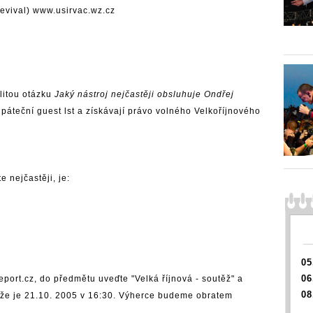
evival)
www.usirvac.wz.cz
litou otázku
Jaký nástroj nejčastěji obsluhuje Ondřej
áteční guest lst a získávají právo volného Velkoříjnového
 nejčastěji, je:
05
06
eport.cz
, do předmětu uveďte "Velká říjnová - soutěž" a
08
že je 21.10. 2005 v 16:30. Výherce budeme obratem