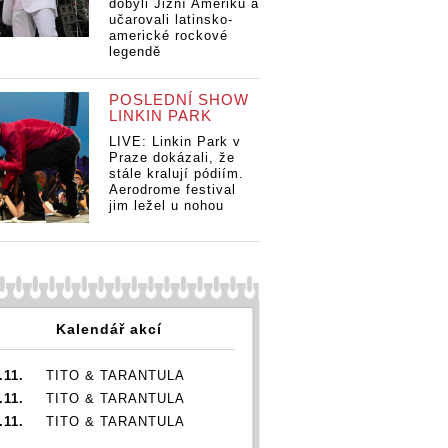
dobyli Jižní Ameriku a
učarovali latinsko-
americké rockové
legendě
POSLEDNÍ SHOW
LINKIN PARK
LIVE: Linkin Park v
Praze dokázali, že
stále kralují pódiím.
Aerodrome festival
jim ležel u nohou
Kalendář akcí
.11.
TITO & TARANTULA
.11.
TITO & TARANTULA
.11.
TITO & TARANTULA