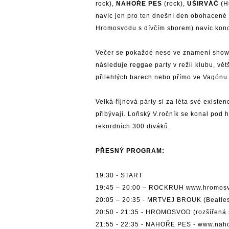
rock),
NAHOŘE PES
(rock),
UŠIRVÁČ
(H
navíc jen pro ten dnešní den obohacené 
Hromosvodu s dívčím sborem) navíc konce
Večer se pokaždé nese ve znamení show,
následuje reggae party v režii klubu, vě
přilehlých barech nebo přímo ve Vagónu
Velká říjnová párty si za léta své exist
přibývají. Loňský V.ročník se konal pod h
rekordních 300 diváků.
PŘESNÝ PROGRAM:
19:30 - START
19:45 – 20:00 – ROCKRUH
www.hromosv
20:05 – 20:35 - MRTVEJ BROUK (Beatles
20:50 - 21:35 - HROMOSVOD (rozšířená
21:55 - 22:35 - NAHOŘE PES -
www.nah