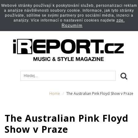
Webové stránky používají k poskytování služeb, personalizaci reklam
a analýze návštěvnosti soubory cookie. Informace, jak tyto stránky
používáte, sdílíme se svými partnery pro sociální média, inzerci a
analýzy. Více informací o nastavení cookies najdete
zde.
Rozumím
Home
The Australian Pink Floyd Show v Praze
The Australian Pink Floyd
Show v Praze