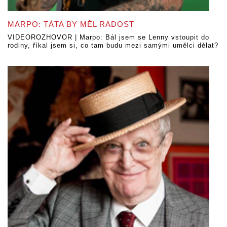
MARPO: TÁTA BY MĚL RADOST
VIDEOROZHOVOR | Marpo: Bál jsem se Lenny vstoupit do
rodiny, říkal jsem si, co tam budu mezi samými umělci dělat?