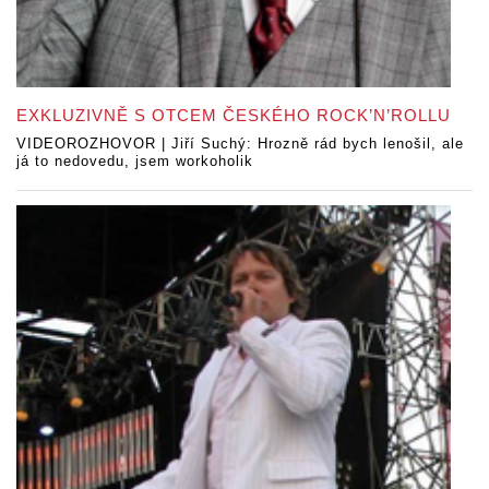
EXKLUZIVNĚ S OTCEM ČESKÉHO ROCK’N’ROLLU
VIDEOROZHOVOR | Jiří Suchý: Hrozně rád bych lenošil, ale
já to nedovedu, jsem workoholik