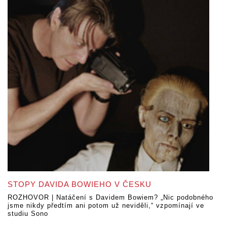
STOPY DAVIDA BOWIEHO V ČESKU
ROZHOVOR | Natáčení s Davidem Bowiem? „Nic podobného
jsme nikdy předtím ani potom už neviděli,“ vzpomínají ve
studiu Sono