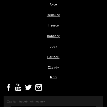
Akce
Redakce
Inzerce
Bannery
Loga
Partneři
Zásady
RSS
Zasílání hudebních novinek