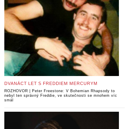
DVANÁCT LET S FREDDIEM MERCURYM
ROZHOVOR | Peter Freestone: V Bohemian Rhapsody to
nebyl ten správný Freddie, ve skutečnosti se mnohem víc
smál