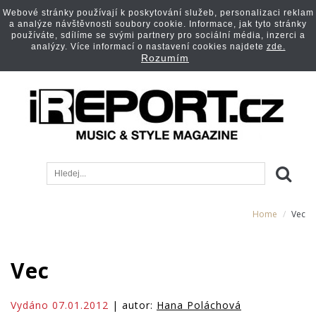
Webové stránky používají k poskytování služeb, personalizaci reklam
a analýze návštěvnosti soubory cookie. Informace, jak tyto stránky
používáte, sdílíme se svými partnery pro sociální média, inzerci a
analýzy. Více informací o nastavení cookies najdete
zde.
Rozumím
Home
Vec
Vec
Vydáno 07.01.2012
| autor:
Hana Poláchová