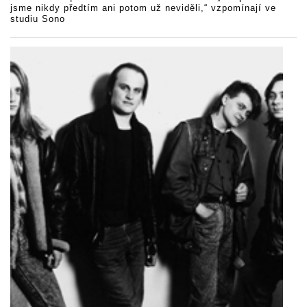
jsme nikdy předtím ani potom už neviděli,“ vzpomínají ve
studiu Sono