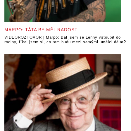
MARPO: TÁTA BY MĚL RADOST
VIDEOROZHOVOR | Marpo: Bál jsem se Lenny vstoupit do
rodiny, říkal jsem si, co tam budu mezi samými umělci dělat?