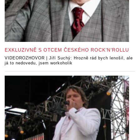
EXKLUZIVNĚ S OTCEM ČESKÉHO ROCK’N’ROLLU
VIDEOROZHOVOR | Jiří Suchý: Hrozně rád bych lenošil, ale
já to nedovedu, jsem workoholik