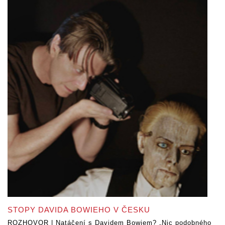
STOPY DAVIDA BOWIEHO V ČESKU
ROZHOVOR | Natáčení s Davidem Bowiem? „Nic podobného