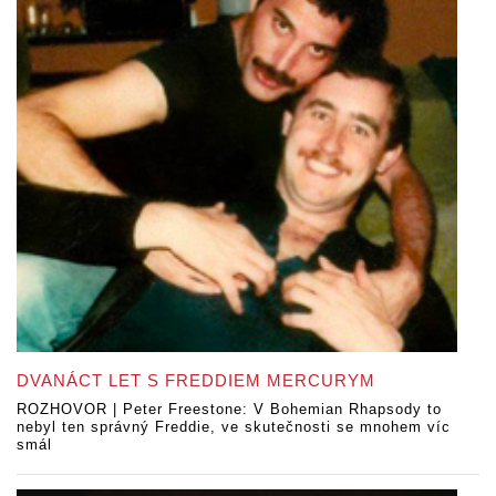
DVANÁCT LET S FREDDIEM MERCURYM
ROZHOVOR | Peter Freestone: V Bohemian Rhapsody to
nebyl ten správný Freddie, ve skutečnosti se mnohem víc
smál