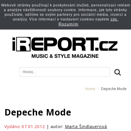
Webové stránky používají k poskytování služeb, personalizaci reklam
a analýze návštěvnosti soubory cookie. Informace, jak tyto stránky
používáte, sdílíme se svými partnery pro sociální média, inzerci a
analýzy. Více informací o nastavení cookies najdete
zde.
Rozumím
Home
Depeche Mode
Depeche Mode
Vydáno 07.01.2012
| autor:
Marta Šindlauerová