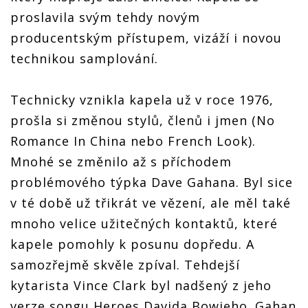
proslavila svým tehdy novým
producentským přístupem, vizáží i novou
technikou samplování.
Technicky vznikla kapela už v roce 1976,
prošla si změnou stylů, členů i jmen (No
Romance In China nebo French Look).
Mnohé se změnilo až s příchodem
problémového týpka Dave Gahana. Byl sice
v té době už třikrát ve vězení, ale měl také
mnoho velice užitečných kontaktů, které
kapele pomohly k posunu dopředu. A
samozřejmě skvěle zpíval. Tehdejší
kytarista Vince Clark byl nadšený z jeho
verze songu Heroes Davida Bowieho. Gahan