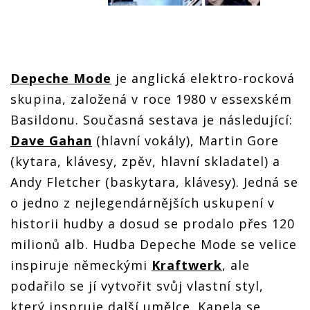
Depeche Mode
je anglická elektro-rocková
skupina, založená v roce 1980 v essexském
Basildonu. Současná sestava je následující:
Dave Gahan
(hlavní vokály), Martin Gore
(kytara, klávesy, zpěv, hlavní skladatel) a
Andy Fletcher (baskytara, klávesy). Jedná se
o jedno z nejlegendárnějších uskupení v
historii hudby a dosud se prodalo přes 120
milionů alb. Hudba Depeche Mode se velice
inspiruje německými
Kraftwerk
, ale
podařilo se jí vytvořit svůj vlastní styl,
který inspruje další umělce. Kapela se