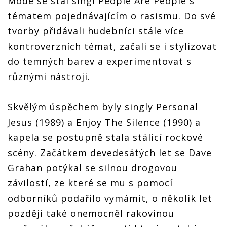
Mode se stal singl People Are People s
tématem pojednávajícím o rasismu. Do své
tvorby přidávali hudebníci stále více
kontroverzních témat, začali se i stylizovat
do temných barev a experimentovat s
různými nástroji.
Skvělým úspěchem byly singly Personal
Jesus (1989) a Enjoy The Silence (1990) a
kapela se postupně stala stálicí rockové
scény. Začátkem devedesátých let se Dave
Grahan potýkal se silnou drogovou
závilostí, ze které se mu s pomocí
odborníků podařilo vymámit, o několik let
později také onemocněl rakovinou