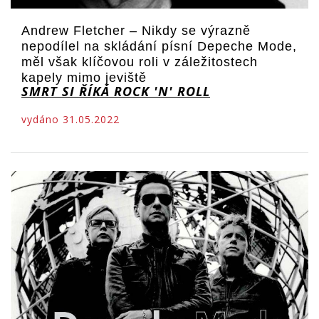
Andrew Fletcher – Nikdy se výrazně
nepodílel na skládání písní Depeche Mode,
měl však klíčovou roli v záležitostech
kapely mimo jeviště
SMRT SI ŘÍKÁ ROCK 'N' ROLL
vydáno 31.05.2022