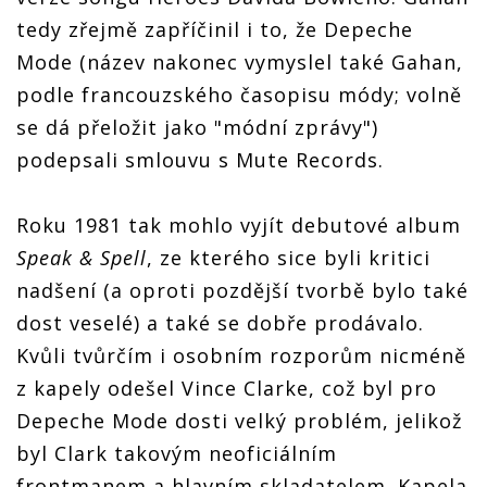
tedy zřejmě zapříčinil i to, že Depeche
Mode (název nakonec vymyslel také Gahan,
podle francouzského časopisu módy; volně
se dá přeložit jako "módní zprávy")
podepsali smlouvu s Mute Records.
Roku 1981 tak mohlo vyjít debutové album
Speak & Spell
, ze kterého sice byli kritici
nadšení (a oproti pozdější tvorbě bylo také
dost veselé) a také se dobře prodávalo.
Kvůli tvůrčím i osobním rozporům nicméně
z kapely odešel Vince Clarke, což byl pro
Depeche Mode dosti velký problém, jelikož
byl Clark takovým neoficiálním
frontmanem a hlavním skladatelem. Kapela