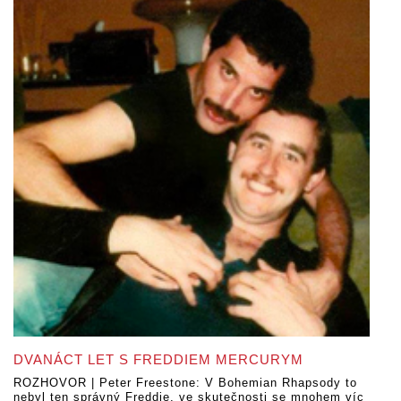
DVANÁCT LET S FREDDIEM MERCURYM
ROZHOVOR | Peter Freestone: V Bohemian Rhapsody to
nebyl ten správný Freddie, ve skutečnosti se mnohem víc