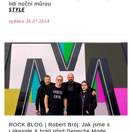
lidi noční můrou
STYLE
vydáno 26.01.2024
ROCK BLOG | Robert Broj: Jak jsme s
Lakeside X hráli před Depeche Mode