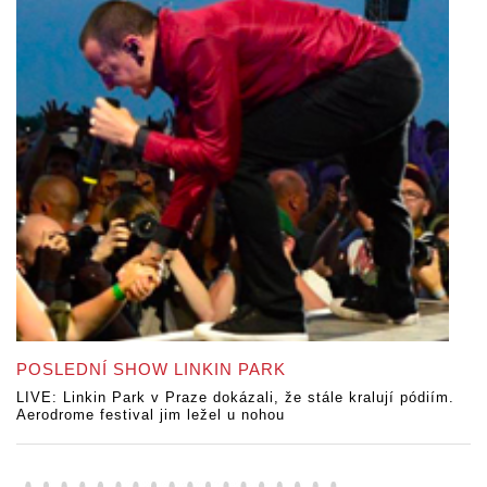
POSLEDNÍ SHOW LINKIN PARK
LIVE: Linkin Park v Praze dokázali, že stále kralují pódiím.
Aerodrome festival jim ležel u nohou