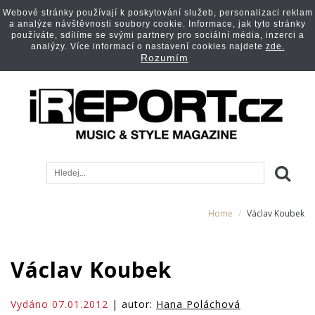
Webové stránky používají k poskytování služeb, personalizaci reklam
a analýze návštěvnosti soubory cookie. Informace, jak tyto stránky
používáte, sdílíme se svými partnery pro sociální média, inzerci a
analýzy. Více informací o nastavení cookies najdete
zde.
Rozumím
Home
Václav Koubek
Václav Koubek
Vydáno 07.01.2012
| autor:
Hana Poláchová