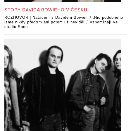
STOPY DAVIDA BOWIEHO V ČESKU
ROZHOVOR | Natáčení s Davidem Bowiem? „Nic podobného
jsme nikdy předtím ani potom už neviděli,“ vzpomínají ve
studiu Sono