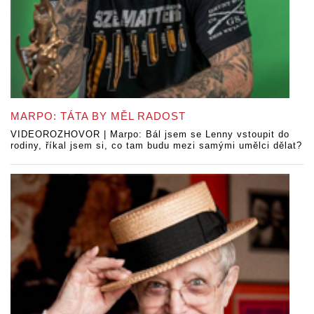
MARPO: TÁTA BY MĚL RADOST
VIDEOROZHOVOR | Marpo: Bál jsem se Lenny vstoupit do
rodiny, říkal jsem si, co tam budu mezi samými umělci dělat?