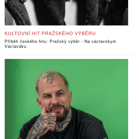
KULTOVNÍ HIT PRAŽSKÉHO VÝBĚRU
Příběh českého hitu: Pražský výběr - Na václavskym
Václaváku