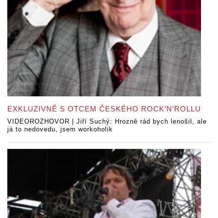
EXKLUZIVNĚ S OTCEM ČESKÉHO ROCK’N’ROLLU
VIDEOROZHOVOR | Jiří Suchý: Hrozně rád bych lenošil, ale
já to nedovedu, jsem workoholik