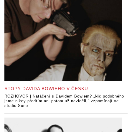
STOPY DAVIDA BOWIEHO V ČESKU
ROZHOVOR | Natáčení s Davidem Bowiem? „Nic podobného
jsme nikdy předtím ani potom už neviděli,“ vzpomínají ve
studiu Sono