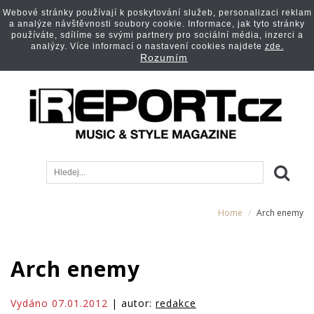
Webové stránky používají k poskytování služeb, personalizaci reklam
a analýze návštěvnosti soubory cookie. Informace, jak tyto stránky
používáte, sdílíme se svými partnery pro sociální média, inzerci a
analýzy. Více informací o nastavení cookies najdete
zde.
Rozumím
Home
Arch enemy
Arch enemy
Vydáno 07.01.2012
| autor:
redakce