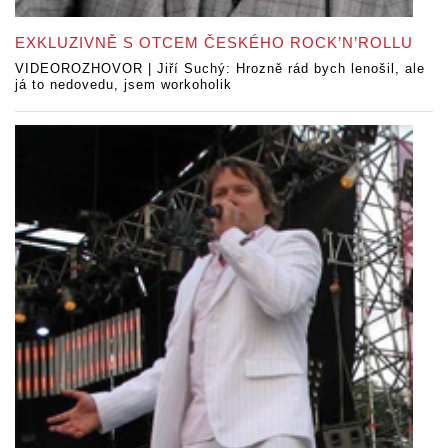
EXKLUZIVNĚ S OTCEM ČESKÉHO ROCK’N’ROLLU
VIDEOROZHOVOR | Jiří Suchý: Hrozně rád bych lenošil, ale
já to nedovedu, jsem workoholik