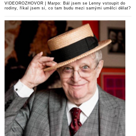
VIDEOROZHOVOR | Marpo: Bál jsem se Lenny vstoupit do
rodiny, říkal jsem si, co tam budu mezi samými umělci dělat?