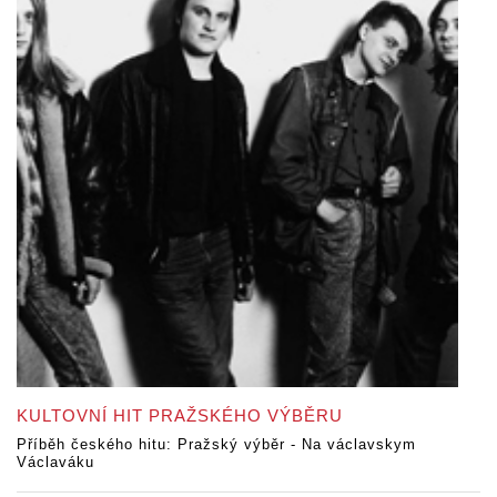
KULTOVNÍ HIT PRAŽSKÉHO VÝBĚRU
Příběh českého hitu: Pražský výběr - Na václavskym
Václaváku