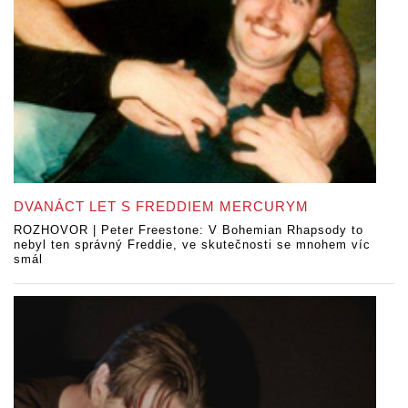
DVANÁCT LET S FREDDIEM MERCURYM
ROZHOVOR | Peter Freestone: V Bohemian Rhapsody to
nebyl ten správný Freddie, ve skutečnosti se mnohem víc
smál