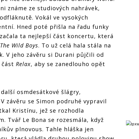
hni známe ze studiových nahrávek,
 odfláknutě. Vokál ve vysokých
entní. Hned poté přišla na řadu funky
 začala ta nejlepší část koncertu, která
The Wild Boys
. To už celá hala stála na
 V jeho závěru si Durani půjčili od
 část
Relax
, aby se zanedlouho opět
 další osmdesátkové šlágry,
. V závěru se Simon podruhé vypravil
kal Kristínu, jež se rozhodla
m. Tvář Le Bona se rozesmála, když
íkův plnovous. Tahle hláška jen
ru, která vládla druhou polovinu show,