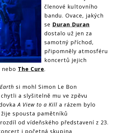
členové kultovního
bandu. Ovace, jakých
se
Duran Duran
dostalo už jen za
samotný příchod,
připomněly atmosféru
koncertů jejich
nebo
The Cure
.
 Earth
si mohl Simon Le Bon
chytli a slyšitelně mu ve zpěvu
ndovka
A View to a Kill
a rázem bylo
ě žije spousta pamětníků
rozdíl od vídeňského představení z 23.
 koncert i početná skupina