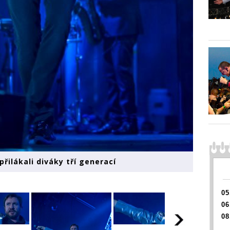
přilákali diváky tří generací
05
06
08