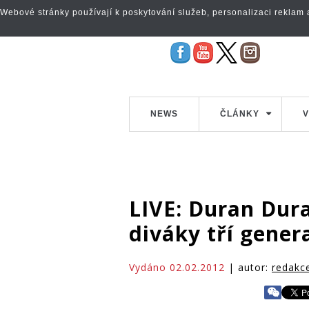
Webové stránky používají k poskytování služeb, personalizaci reklam a 
NEWS
ČLÁNKY
V
LIVE: Duran Dura
diváky tří gener
Vydáno 02.02.2012
| autor:
redakc