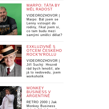
MARPO: TÁTA BY
MĚL RADOST
VIDEOROZHOVOR |
Marpo: Bál jsem se
Lenny vstoupit do
rodiny, říkal jsem si,
co tam budu mezi
samými umělci dělat?
EXKLUZIVNĚ S
OTCEM ČESKÉHO
ROCK’N’ROLLU
VIDEOROZHOVOR |
Jiří Suchý: Hrozně
rád bych lenošil, ale
já to nedovedu, jsem
workoholik
MONKEY
BUSINESS V
ARGENTINĚ
RETRO 2000 | Jak
Monkey Business