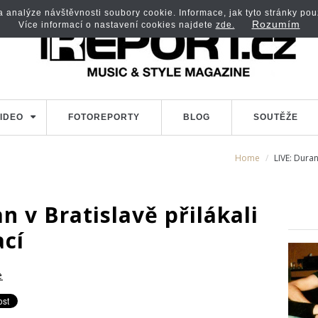
analýze návštěvnosti soubory cookie. Informace, jak tyto stránky použí
Rozumím
Více informací o nastavení cookies najdete
zde.
IDEO
FOTOREPORTY
BLOG
SOUTĚŽE
Home
LIVE: Duran
n v Bratislavě přilákali
ací
e