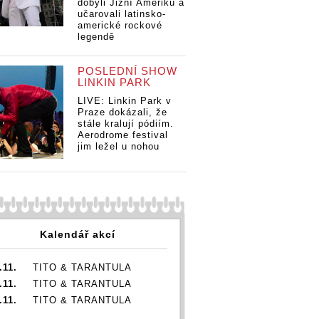
dobyli Jižní Ameriku a
učarovali latinsko-
americké rockové
legendě
POSLEDNÍ SHOW
LINKIN PARK
LIVE: Linkin Park v
Praze dokázali, že
stále kralují pódiím.
Aerodrome festival
jim ležel u nohou
Kalendář akcí
.11.
TITO & TARANTULA
.11.
TITO & TARANTULA
.11.
TITO & TARANTULA