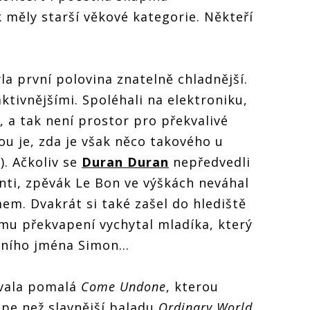
 měly starší věkové kategorie. Někteří
a první polovina znatelně chladnější.
aktivnějšími. Spoléhali na elektroniku,
, a tak není prostor pro překvalivé
ou je, zda je však něco takového u
). Ačkoliv se
Duran Duran
nepředvedli
nti, zpěvák Le Bon ve výškách neváhal
em. Dvakrát si také zašel do hlediště
mu překvapení vychytal mladíka, který
tního jména Simon...
ívala pomalá
Come Undone
, kterou
épe než slavnější baladu
Ordinary World
.