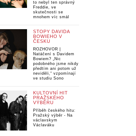
to nebyl ten správný
Freddie, ve
skutečnosti se
mnohem víc smál
STOPY DAVIDA
BOWIEHO V
ČESKU
ROZHOVOR |
Natáčení s Davidem
Bowiem? „Nic
podobného jsme nikdy
předtím ani potom už
neviděli,“ vzpomínají
ve studiu Sono
KULTOVNÍ HIT
PRAŽSKÉHO
VÝBĚRU
Příběh českého hitu:
Pražský výběr - Na
václavskym
Václaváku