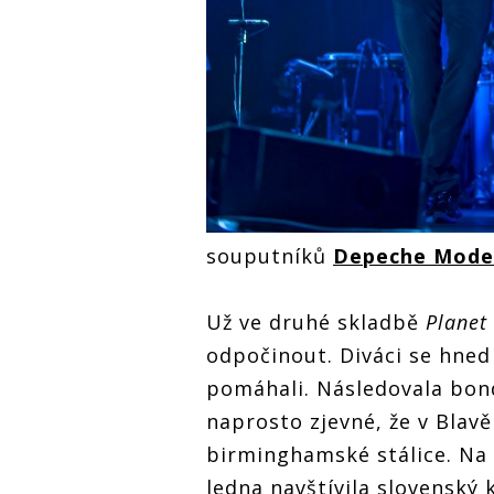
souputníků
Depeche Mode
Už ve druhé skladbě
Planet
odpočinout. Diváci se hned 
pomáhali. Následovala bo
naprosto zjevné, že v Blav
birminghamské stálice. Na 
ledna navštívila slovenský