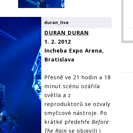
duran_live
DURAN DURAN
1. 2. 2012
Incheba Expo Arena,
Bratislava
Přesně ve 21 hodin a 18
minut scénu ozářila
světla a z
reproduktorů se ozvaly
smyčcové nástroje. Po
krátké předehře
Before
The Rain
se objevili i