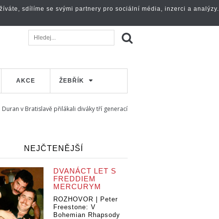
váte, sdílíme se svými partnery pro sociální média, inzerci a analýzy.
AKCE
ŽEBŘÍK
 Duran v Bratislavě přilákali diváky tří generací
NEJČTENĚJŠÍ
DVANÁCT LET S
FREDDIEM
MERCURYM
ROZHOVOR | Peter
Freestone: V
Bohemian Rhapsody