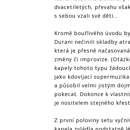
dvacetiletých, převahu však
s sebou vzali své děti...
Kromě bouřlivého úvodu byl
Durani nečinili skladby atr
která je přesně načasovaná
změny či improvize. (Otázk
kapely tohoto typu žádoucí
jako kdovíjací supermuzika
a působil velmi jistým dojm
pokecat. Dokonce k vlastní
je nositelem stejného křes
Z první poloviny setu vyčn
kapela zvládla podstatně l