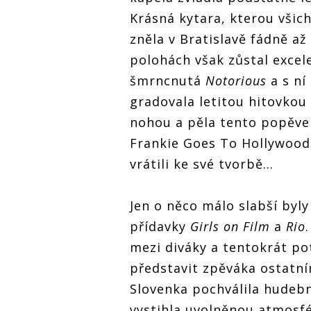
Krásná kytara, kterou všic
zněla v Bratislavě fádně až
polohách však zůstal excel
šmrncnutá
Notorious
a s ní
gradovala letitou hitovkou
nohou a pěla tento popěvek.
Frankie Goes To Hollywood
vrátili ke své tvorbě...
Jen o něco málo slabší byly
přídavky
Girls on Film
a
Rio
mezi diváky a tentokrát pot
představit zpěváka ostatní
Slovenka pochválila hudebn
vystihla uvolněnou atmosfé