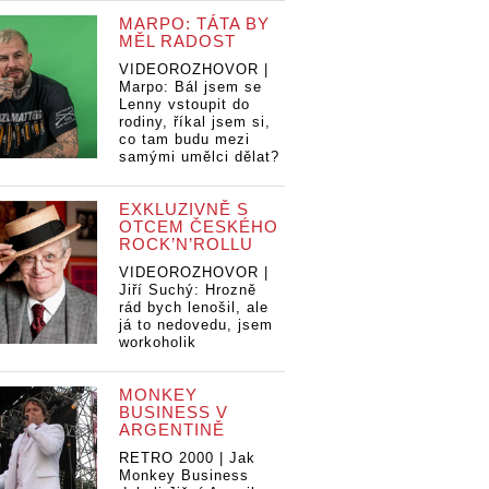
MARPO: TÁTA BY
MĚL RADOST
VIDEOROZHOVOR |
Marpo: Bál jsem se
Lenny vstoupit do
rodiny, říkal jsem si,
co tam budu mezi
samými umělci dělat?
EXKLUZIVNĚ S
OTCEM ČESKÉHO
ROCK’N’ROLLU
VIDEOROZHOVOR |
Jiří Suchý: Hrozně
rád bych lenošil, ale
já to nedovedu, jsem
workoholik
MONKEY
BUSINESS V
ARGENTINĚ
RETRO 2000 | Jak
Monkey Business