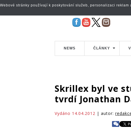
Webové stránky používají k poskytování služeb, personalizaci reklam a 
NEWS
ČLÁNKY
V
Skrillex byl ve s
tvrdí Jonathan D
Vydáno 14.04.2012
| autor:
redakc