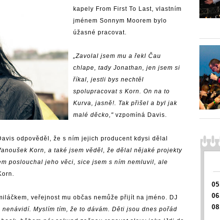
kapely From First To Last, vlastním
jménem Sonnym Moorem bylo
úžasné pracovat.
„Zavolal jsem mu a řekl Čau
chlape, tady Jonathan, jen jsem si
říkal, jestli bys nechtěl
spolupracovat s Korn. On na to
Kurva, jasně!. Tak přišel a byl jak
malé děcko,"
vzpomíná Davis.
Davis odpověděl, že s ním jejich producent kdysi dělal
 fanoušek Korn, a také jsem věděl, že dělal nějaké projekty
m poslouchal jeho věci, sice jsem s ním nemluvil, ale
Korn.
05
06
h miláčkem, veřejnost mu občas nemůže přijít na jméno. DJ
08
di nenávidí. Myslím tím, že to dávám. Děti jsou dnes pořád