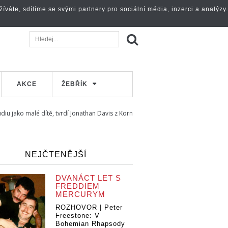
váte, sdílíme se svými partnery pro sociální média, inzerci a analýzy.
AKCE
ŽEBŘÍK
tudiu jako malé dítě, tvrdí Jonathan Davis z Korn
NEJČTENĚJŠÍ
DVANÁCT LET S
FREDDIEM
MERCURYM
ROZHOVOR | Peter
Freestone: V
Bohemian Rhapsody