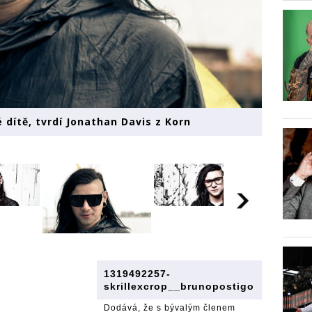
é dítě, tvrdí Jonathan Davis z Korn
1319492257-
skrillexcrop__brunopostigo
Dodává, že s bývalým členem