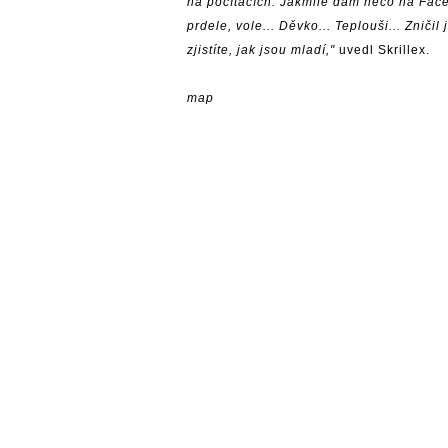
na počítačích. Jakmile dám něco na Fac
prdele, vole... Děvko... Teplouši... Zničil 
zjistíte, jak jsou mladí,"
uvedl Skrillex.
map