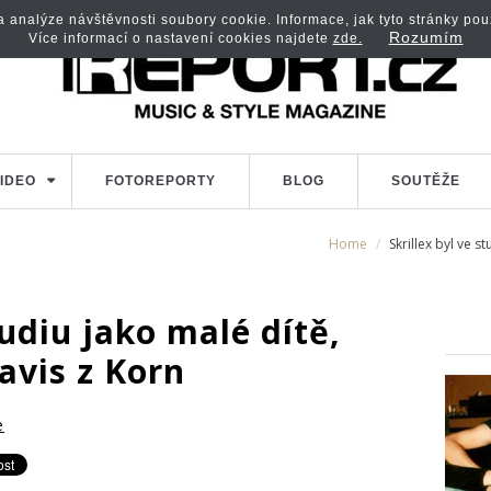
analýze návštěvnosti soubory cookie. Informace, jak tyto stránky použí
Rozumím
Více informací o nastavení cookies najdete
zde.
IDEO
FOTOREPORTY
BLOG
SOUTĚŽE
Home
Skrillex byl ve s
tudiu jako malé dítě,
avis z Korn
e