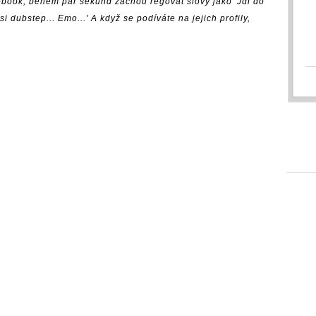
ebook, během pár sekund začnou regovat slovy jako 'Jdi do
jsi dubstep... Emo...' A když se podíváte na jejich profily,