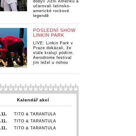
dobyli Jižní Ameriku a
učarovali latinsko-
americké rockové
legendě
POSLEDNÍ SHOW
LINKIN PARK
LIVE: Linkin Park v
Praze dokázali, že
stále kralují pódiím.
Aerodrome festival
jim ležel u nohou
Kalendář akcí
.11.
TITO & TARANTULA
.11.
TITO & TARANTULA
.11.
TITO & TARANTULA