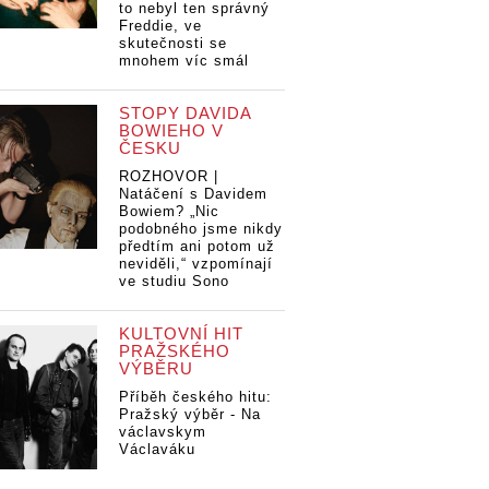
to nebyl ten správný
Freddie, ve
skutečnosti se
mnohem víc smál
STOPY DAVIDA
BOWIEHO V
ČESKU
ROZHOVOR |
Natáčení s Davidem
Bowiem? „Nic
podobného jsme nikdy
předtím ani potom už
neviděli,“ vzpomínají
ve studiu Sono
KULTOVNÍ HIT
PRAŽSKÉHO
VÝBĚRU
Příběh českého hitu:
Pražský výběr - Na
václavskym
Václaváku