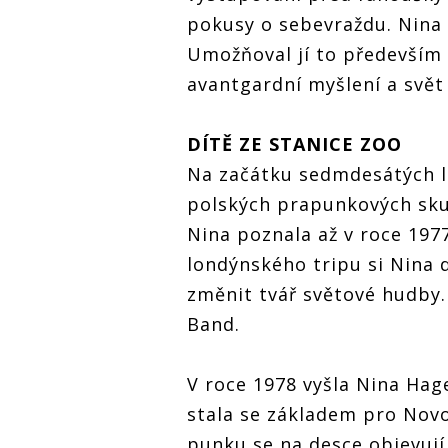
pokusy o sebevraždu. Nina 
Umožňoval jí to především 
avantgardní myšlení a svět
DÍTĚ ZE STANICE ZOO
Na začátku sedmdesátých le
polských prapunkových sku
Nina poznala až v roce 197
londýnského tripu si Nina 
změnit tvář světové hudby.
Band.
V roce 1978 vyšla Nina Ha
stala se základem pro Nov
punku se na desce objevují 