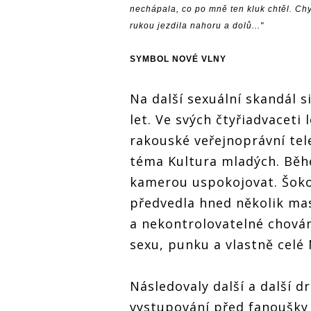
nechápala, co po mně ten kluk chtěl. Ch
rukou jezdila nahoru a dolů..."
SYMBOL NOVÉ VLNY
Na další sexuální skandál 
let. Ve svých čtyřiadvaceti
rakouské veřejnoprávní tel
téma Kultura mladých. Běh
kamerou uspokojovat. Šok
předvedla hned několik mas
a nekontrolovatelné chová
sexu, punku a vlastně celé
Následovaly další a další d
vystupování před fanoušky 