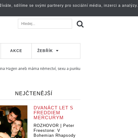
váte, sdílíme se svými partnery pro sociální média, inzerci a analýzy.
AKCE
ŽEBŘÍK
ina Hagen aneb máma němectví, sexu a punku
NEJČTENĚJŠÍ
DVANÁCT LET S
FREDDIEM
MERCURYM
ROZHOVOR | Peter
Freestone: V
Bohemian Rhapsody