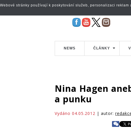
Webové stránky používají k poskytování služeb, personalizaci reklam a 
NEWS
ČLÁNKY
V
Nina Hagen ane
a punku
Vydáno 04.05.2012
| autor:
redakc