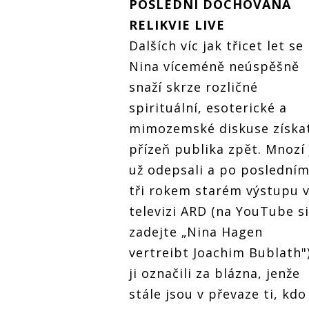
POSLEDNÍ DOCHOVANÁ
RELIKVIE LIVE
Dalších víc jak třicet let se
Nina víceméně neúspěšně
snaží skrze rozličné
spirituální, esoterické a
mimozemské diskuse získa
přízeň publika zpět. Mnozí 
už odepsali a po poslední
tři rokem starém výstupu 
televizi ARD (na YouTube si
zadejte „Nina Hagen
vertreibt Joachim Bublath"
ji označili za blázna, jenže
stále jsou v převaze ti, kdo