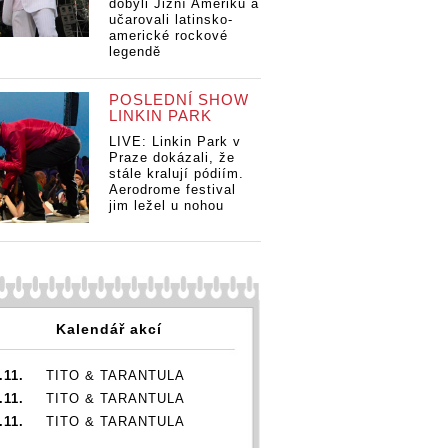
dobyli Jižní Ameriku a
učarovali latinsko-
americké rockové
legendě
POSLEDNÍ SHOW
LINKIN PARK
LIVE: Linkin Park v
Praze dokázali, že
stále kralují pódiím.
Aerodrome festival
jim ležel u nohou
Kalendář akcí
.11.
TITO & TARANTULA
.11.
TITO & TARANTULA
.11.
TITO & TARANTULA