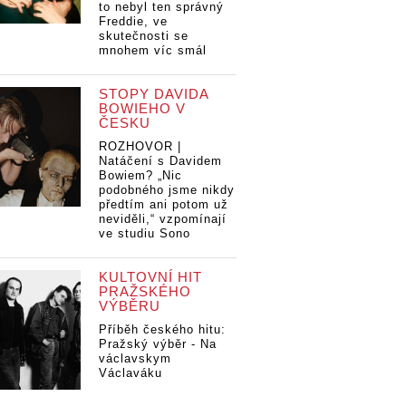
to nebyl ten správný
Freddie, ve
skutečnosti se
mnohem víc smál
STOPY DAVIDA
BOWIEHO V
ČESKU
ROZHOVOR |
Natáčení s Davidem
Bowiem? „Nic
podobného jsme nikdy
předtím ani potom už
neviděli,“ vzpomínají
ve studiu Sono
KULTOVNÍ HIT
PRAŽSKÉHO
VÝBĚRU
Příběh českého hitu:
Pražský výběr - Na
václavskym
Václaváku