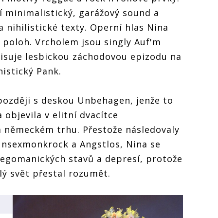
 minimalistický, garážový sound a
a nihilistické texty. Operní hlas Nina
 poloh. Vrcholem jsou singly Auf'm
isuje lesbickou záchodovou epizodu na
nistický Pank.
 později s deskou Unbehagen, jenže to
 objevila v elitní dvacítce
a německém trhu. Přestože následovaly
Nunsexmonkrock a Angstlos, Nina se
 egomanických stavů a depresí, protože
elý svět přestal rozumět.