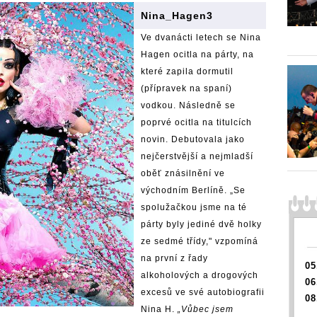
Nina_Hagen3
Ve dvanácti letech se Nina
Hagen ocitla na párty, na
které zapila dormutil
(přípravek na spaní)
vodkou. Následně se
poprvé ocitla na titulcích
novin. Debutovala jako
nejčerstvější a nejmladší
oběť znásilnění ve
východním Berlíně. „Se
spolužačkou jsme na té
párty byly jediné dvě holky
ze sedmé třídy," vzpomíná
na první z řady
05
alkoholových a drogových
06
excesů ve své autobiografii
08
Nina H.
„Vůbec jsem