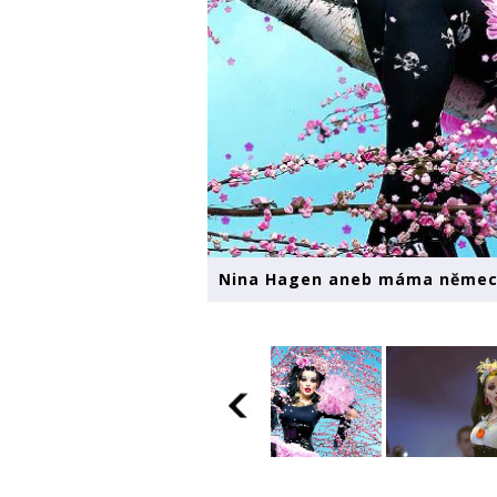
Nina Hagen aneb máma němect