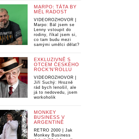
MARPO: TÁTA BY
MĚL RADOST
VIDEOROZHOVOR |
Marpo: Bál jsem se
Lenny vstoupit do
rodiny, říkal jsem si,
co tam budu mezi
samými umělci dělat?
EXKLUZIVNĚ S
OTCEM ČESKÉHO
ROCK’N’ROLLU
VIDEOROZHOVOR |
Jiří Suchý: Hrozně
rád bych lenošil, ale
já to nedovedu, jsem
workoholik
MONKEY
BUSINESS V
ARGENTINĚ
RETRO 2000 | Jak
Monkey Business