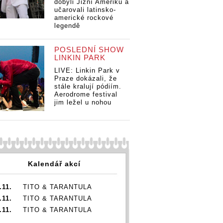
dobyli Jižní Ameriku a
učarovali latinsko-
americké rockové
legendě
POSLEDNÍ SHOW
LINKIN PARK
LIVE: Linkin Park v
Praze dokázali, že
stále kralují pódiím.
Aerodrome festival
jim ležel u nohou
Kalendář akcí
.11.
TITO & TARANTULA
.11.
TITO & TARANTULA
.11.
TITO & TARANTULA