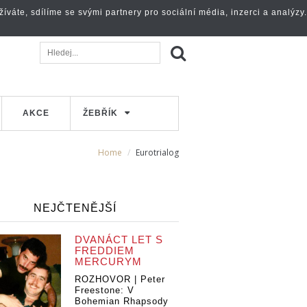
váte, sdílíme se svými partnery pro sociální média, inzerci a analýzy.
AKCE
ŽEBŘÍK
Home
Eurotrialog
NEJČTENĚJŠÍ
DVANÁCT LET S
FREDDIEM
MERCURYM
ROZHOVOR | Peter
Freestone: V
Bohemian Rhapsody