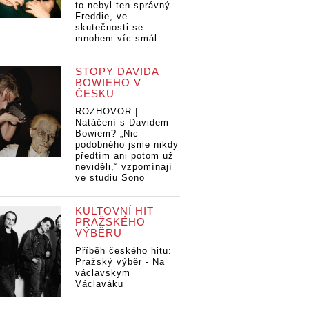
to nebyl ten správný
Freddie, ve
skutečnosti se
mnohem víc smál
STOPY DAVIDA
BOWIEHO V
ČESKU
ROZHOVOR |
Natáčení s Davidem
Bowiem? „Nic
podobného jsme nikdy
předtím ani potom už
neviděli,“ vzpomínají
ve studiu Sono
KULTOVNÍ HIT
PRAŽSKÉHO
VÝBĚRU
Příběh českého hitu:
Pražský výběr - Na
václavskym
Václaváku