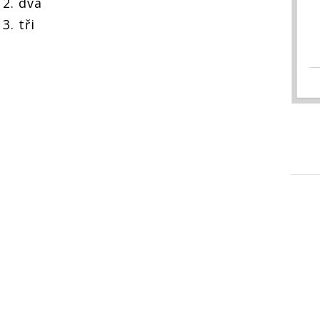
2. dva
3. tři