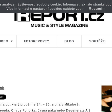
analýze návštěvnosti soubory cookie. Informace, jak tyto stránky použí
Rozumím
Více informací o nastavení cookies najdete
zde.
IDEO
FOTOREPORTY
BLOG
SOUTĚŽE
enk
trialog, který proběhne 24. – 25. srpna v Mikulově.
Neruda, Circus Ponorka, Jasná páka nebo Degenerate Art