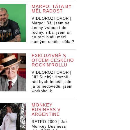
MARPO: TÁTA BY
MĚL RADOST
VIDEOROZHOVOR |
Marpo: Bál jsem se
Lenny vstoupit do
rodiny, říkal jsem si,
co tam budu mezi
samými umělci dělat?
EXKLUZIVNĚ S
OTCEM ČESKÉHO
ROCK’N’ROLLU
VIDEOROZHOVOR |
Jiří Suchý: Hrozně
rád bych lenošil, ale
já to nedovedu, jsem
workoholik
MONKEY
BUSINESS V
ARGENTINĚ
RETRO 2000 | Jak
Monkey Business