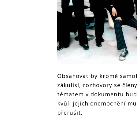
Obsahovat by kromě samot
zákulisí, rozhovory se čle
tématem v dokumentu budo
kvůli jejich onemocnění mus
přerušit.