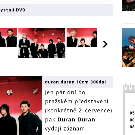
hystají DVD
duran duran 10cm 300dpi
Jen pár dní po
pražském představení
(konkrétně 2. července)
05
pak
Duran Duran
06
08
vydají záznam