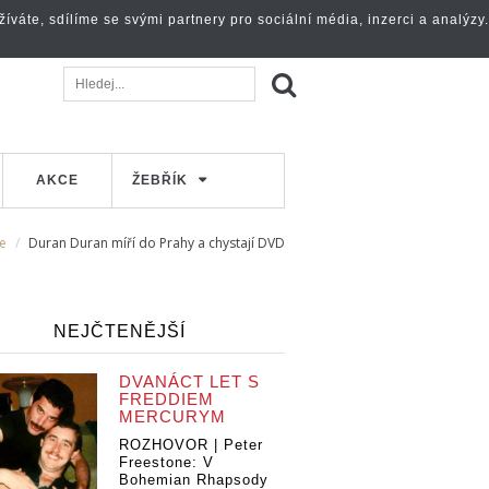
váte, sdílíme se svými partnery pro sociální média, inzerci a analýzy.
AKCE
ŽEBŘÍK
e
Duran Duran míří do Prahy a chystají DVD
NEJČTENĚJŠÍ
DVANÁCT LET S
FREDDIEM
MERCURYM
ROZHOVOR | Peter
Freestone: V
Bohemian Rhapsody