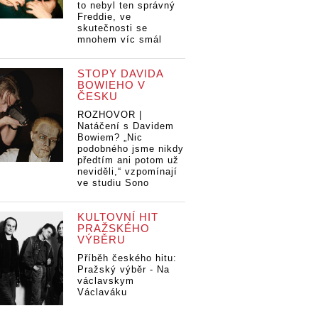
to nebyl ten správný
Freddie, ve
skutečnosti se
mnohem víc smál
STOPY DAVIDA
BOWIEHO V
ČESKU
ROZHOVOR |
Natáčení s Davidem
Bowiem? „Nic
podobného jsme nikdy
předtím ani potom už
neviděli,“ vzpomínají
ve studiu Sono
KULTOVNÍ HIT
PRAŽSKÉHO
VÝBĚRU
Příběh českého hitu:
Pražský výběr - Na
václavskym
Václaváku