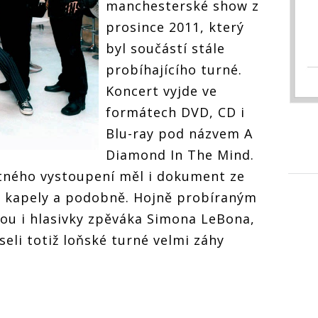
manchesterské show z
prosince 2011, který
byl součástí stále
probíhajícího turné.
Koncert vyjde ve
formátech DVD, CD i
Blu-ray pod názvem A
Diamond In The Mind.
ného vystoupení měl i dokument ze
ny kapely a podobně. Hojně probíraným
u i hlasivky zpěváka Simona LeBona,
eli totiž loňské turné velmi záhy