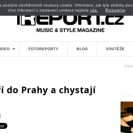
analýze návštěvnosti soubory cookie. Informace, jak tyto stránky použí
Rozumím
Více informací o nastavení cookies najdete
zde.
IDEO
FOTOREPORTY
BLOG
SOUTĚŽE
Hom
 do Prahy a chystají
e