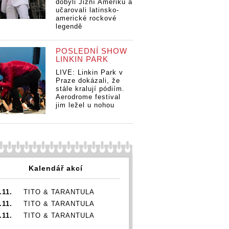
dobyli Jižní Ameriku a
učarovali latinsko-
americké rockové
legendě
POSLEDNÍ SHOW
LINKIN PARK
LIVE: Linkin Park v
Praze dokázali, že
stále kralují pódiím.
Aerodrome festival
jim ležel u nohou
Kalendář akcí
.11.
TITO & TARANTULA
.11.
TITO & TARANTULA
.11.
TITO & TARANTULA