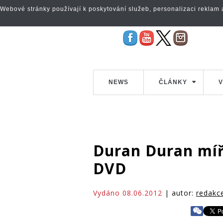
Webové stránky používají k poskytování služeb, personalizaci reklam a 
NEWS
ČLÁNKY
V
Duran Duran míří
DVD
Vydáno 08.06.2012
| autor:
redakc