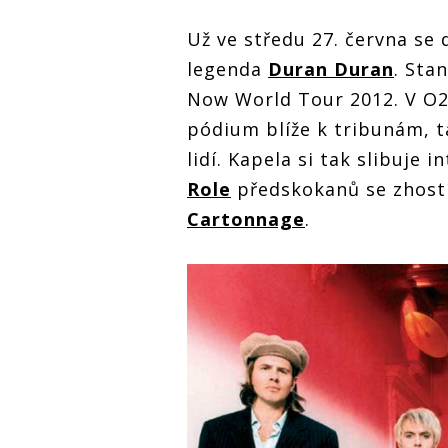
Už ve středu 27. června se 
legenda
Duran Duran
. Sta
Now World Tour 2012. V O2
pódium blíže k tribunám, t
lidí. Kapela si tak slibuje 
Role
předskokanů se zhostí
Cartonnage
.