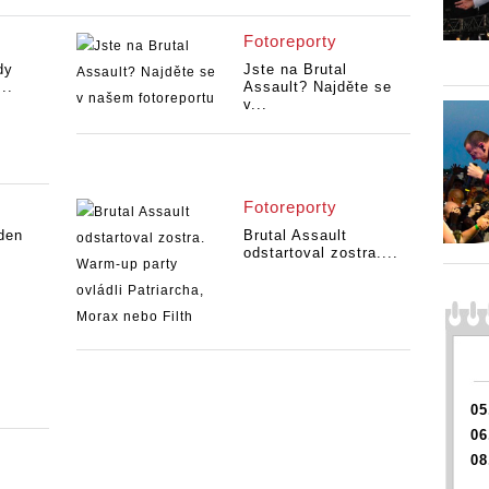
Fotoreporty
dy
Jste na Brutal
..
Assault? Najděte se
v...
Fotoreporty
 den
Brutal Assault
odstartoval zostra....
05
06
08