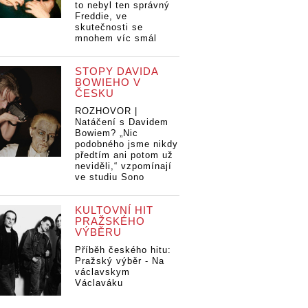
to nebyl ten správný
Freddie, ve
skutečnosti se
mnohem víc smál
STOPY DAVIDA
BOWIEHO V
ČESKU
ROZHOVOR |
Natáčení s Davidem
Bowiem? „Nic
podobného jsme nikdy
předtím ani potom už
neviděli,“ vzpomínají
ve studiu Sono
KULTOVNÍ HIT
PRAŽSKÉHO
VÝBĚRU
Příběh českého hitu:
Pražský výběr - Na
václavskym
Václaváku