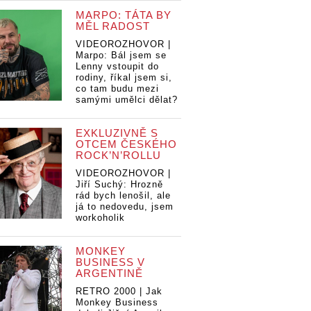
MARPO: TÁTA BY
MĚL RADOST
VIDEOROZHOVOR |
Marpo: Bál jsem se
Lenny vstoupit do
rodiny, říkal jsem si,
co tam budu mezi
samými umělci dělat?
EXKLUZIVNĚ S
OTCEM ČESKÉHO
ROCK’N’ROLLU
VIDEOROZHOVOR |
Jiří Suchý: Hrozně
rád bych lenošil, ale
já to nedovedu, jsem
workoholik
MONKEY
BUSINESS V
ARGENTINĚ
RETRO 2000 | Jak
Monkey Business