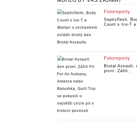
MOHLO BY VÁS ZAJÍMAT
Fotoreporty
Septicflesh, Bo
Count s Ice-T a.
Fotoreporty
Brutal Assault,
první: Zářili...