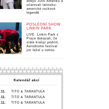
dobyli Jižní Ameriku a
učarovali latinsko-
americké rockové
legendě
POSLEDNÍ SHOW
LINKIN PARK
LIVE: Linkin Park v
Praze dokázali, že
stále kralují pódiím.
Aerodrome festival
jim ležel u nohou
Kalendář akcí
.11.
TITO & TARANTULA
.11.
TITO & TARANTULA
.11.
TITO & TARANTULA