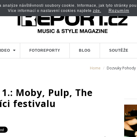
analýze návštěvnosti soubory cookie. Informace, jak tyto stránky použí
Rozumím
Více informací o nastavení cookies najdete
zde.
IDEO
FOTOREPORTY
BLOG
SOUTĚŽE
Home
Dozvuky Pohody 1.
1.: Moby, Pulp, The
ci festivalu