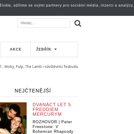
váte, sdílíme se svými partnery pro sociální média, inzerci a analýzy.
AKCE
ŽEBŘÍK
: Moby, Pulp, The Lamb i návštěvníci festivalu
NEJČTENĚJŠÍ
DVANÁCT LET S
FREDDIEM
MERCURYM
ROZHOVOR | Peter
Freestone: V
Bohemian Rhapsody