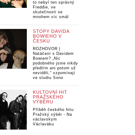
to nebyl ten správný
Freddie, ve
skutečnosti se
mnohem víc smál
STOPY DAVIDA
BOWIEHO V
ČESKU
ROZHOVOR |
Natáčení s Davidem
Bowiem? „Nic
podobného jsme nikdy
předtím ani potom už
neviděli,“ vzpomínají
ve studiu Sono
KULTOVNÍ HIT
PRAŽSKÉHO
VÝBĚRU
Příběh českého hitu:
Pražský výběr - Na
václavskym
Václaváku