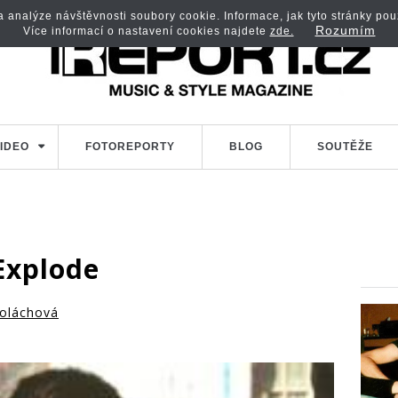
analýze návštěvnosti soubory cookie. Informace, jak tyto stránky použí
Rozumím
Více informací o nastavení cookies najdete
zde.
IDEO
FOTOREPORTY
BLOG
SOUTĚŽE
Explode
oláchová