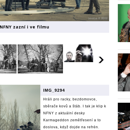
NFNY zazní i ve filmu
IMG_9294
Hráli pro racky, bezdomovce,
sběrače kovů a štáb. I tak je klip k
NFNY z aktuální desky
Karmageddon zemětřesení a to
doslova, když dojde na refrén.