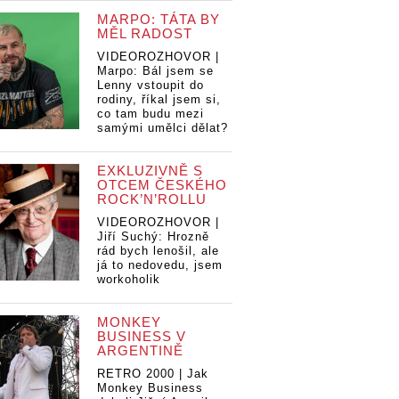
MARPO: TÁTA BY
MĚL RADOST
VIDEOROZHOVOR |
Marpo: Bál jsem se
Lenny vstoupit do
rodiny, říkal jsem si,
co tam budu mezi
samými umělci dělat?
EXKLUZIVNĚ S
OTCEM ČESKÉHO
ROCK’N’ROLLU
VIDEOROZHOVOR |
Jiří Suchý: Hrozně
rád bych lenošil, ale
já to nedovedu, jsem
workoholik
MONKEY
BUSINESS V
ARGENTINĚ
RETRO 2000 | Jak
Monkey Business