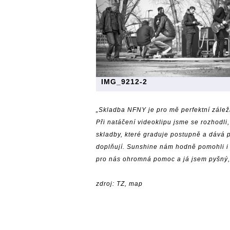
IMG_9212-2
„Skladba NFNY je pro mě perfektní záležit
Při natáčení videoklipu jsme se rozhodl
skladby, které graduje postupně a dává
doplňují. Sunshine nám hodně pomohli i s
pro nás ohromná pomoc a já jsem pyšný, 
zdroj: TZ, map