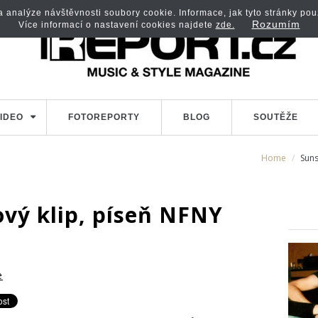
analýze návštěvnosti soubory cookie. Informace, jak tyto stránky použí
Rozumím
Více informací o nastavení cookies najdete
zde.
IDEO
FOTOREPORTY
BLOG
SOUTĚŽE
Home
Suns
ový klip, píseň NFNY
e