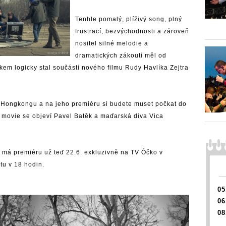
Tenhle pomalý, plíživý song, plný
frustrací, bezvýchodnosti a zároveň
nositel silné melodie a
dramatických zákoutí měl od
lkem logicky stal součástí nového filmu Rudy Havlíka Zejtra
a Hongkongu a na jeho premiéru si budete muset počkat do
ad movie se objeví Pavel Batěk a maďarská diva Vica
 má premiéru už teď 22.6. exkluzivně na TV Óčko v
tu v 18 hodin.
05
06
08