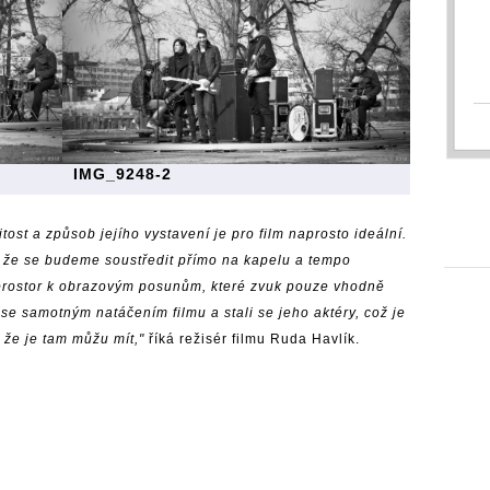
IMG_9248-2
ost a způsob jejího vystavení je pro film naprosto ideální.
i, že se budeme soustředit přímo na kapelu a tempo
 prostor k obrazovým posunům, které zvuk pouze vhodně
e samotným natáčením filmu a stali se jeho aktéry, což je
že je tam můžu mít,"
říká režisér filmu Ruda Havlík.