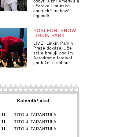
dobyli Jižní Ameriku a
učarovali latinsko-
americké rockové
legendě
POSLEDNÍ SHOW
LINKIN PARK
LIVE: Linkin Park v
Praze dokázali, že
stále kralují pódiím.
Aerodrome festival
jim ležel u nohou
Kalendář akcí
.11.
TITO & TARANTULA
.11.
TITO & TARANTULA
.11.
TITO & TARANTULA