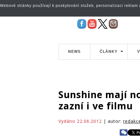
Webové stránky používají k poskytování služeb, personalizaci reklam a 
NEWS
ČLÁNKY
V
Sunshine mají n
zazní i ve filmu
Vydáno 22.06.2012
| autor:
redakc