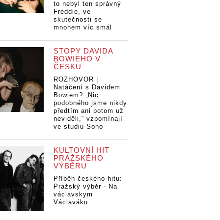
to nebyl ten správný
Freddie, ve
skutečnosti se
mnohem víc smál
STOPY DAVIDA
BOWIEHO V
ČESKU
ROZHOVOR |
Natáčení s Davidem
Bowiem? „Nic
podobného jsme nikdy
předtím ani potom už
neviděli,“ vzpomínají
ve studiu Sono
KULTOVNÍ HIT
PRAŽSKÉHO
VÝBĚRU
Příběh českého hitu:
Pražský výběr - Na
václavskym
Václaváku