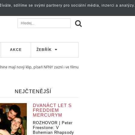
váte, sdílíme se svými partnery pro sociální média, inzerci a analýzy.
AKCE
ŽEBŘÍK
hine mají nový klip, píseň NFNY zazní i ve filmu
NEJČTENĚJŠÍ
DVANÁCT LET S
FREDDIEM
MERCURYM
ROZHOVOR | Peter
Freestone: V
Bohemian Rhapsody