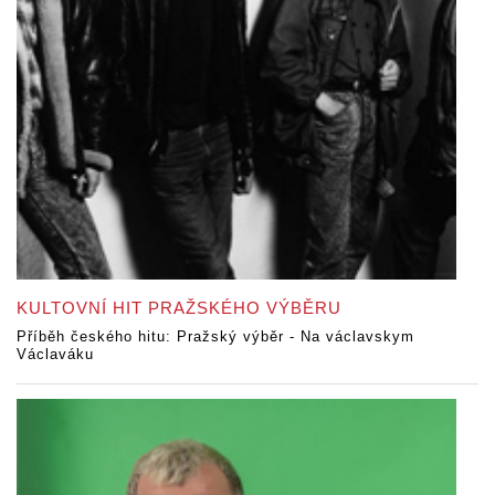
KULTOVNÍ HIT PRAŽSKÉHO VÝBĚRU
Příběh českého hitu: Pražský výběr - Na václavskym
Václaváku