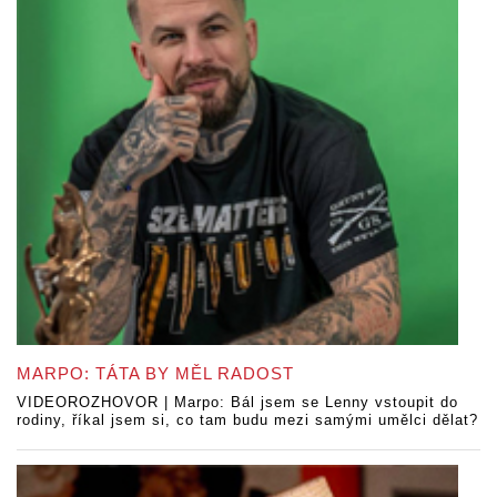
MARPO: TÁTA BY MĚL RADOST
VIDEOROZHOVOR | Marpo: Bál jsem se Lenny vstoupit do
rodiny, říkal jsem si, co tam budu mezi samými umělci dělat?