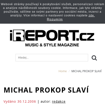
Webové stránky používají k poskytování služeb, personalizaci reklam
a analýze návštěvnosti soubory cookie. Informace, jak tyto stránky
používáte, sdílíme se svými partnery pro sociální média, inzerci a
analýzy. Více informací o nastavení cookies najdete
zde.
Rozumím
Home
MICHAL PROKOP SLAVÍ
MICHAL PROKOP SLAVÍ
Vydáno 30.12.2006
| autor:
redakce