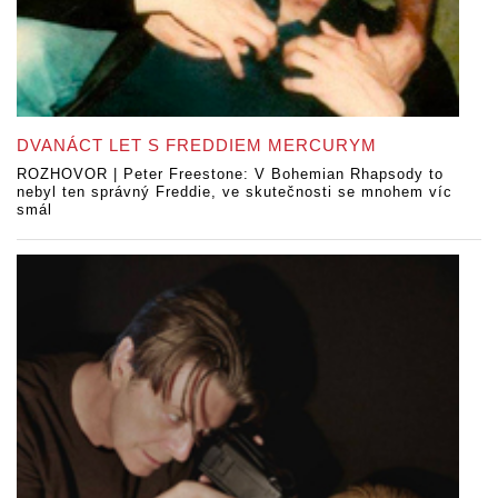
DVANÁCT LET S FREDDIEM MERCURYM
ROZHOVOR | Peter Freestone: V Bohemian Rhapsody to
nebyl ten správný Freddie, ve skutečnosti se mnohem víc
smál