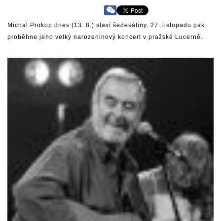
Michal Prokop dnes (13. 8.) slaví šedesátiny. 27. listopadu pak
proběhne jeho velký narozeninový koncert v pražské Lucerně.