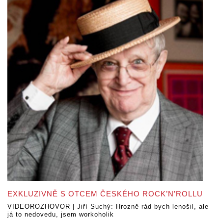
EXKLUZIVNĚ S OTCEM ČESKÉHO ROCK’N’ROLLU
VIDEOROZHOVOR | Jiří Suchý: Hrozně rád bych lenošil, ale
já to nedovedu, jsem workoholik