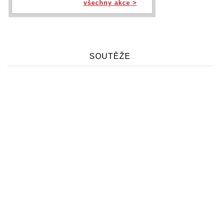
všechny akce >
SOUTĚŽE