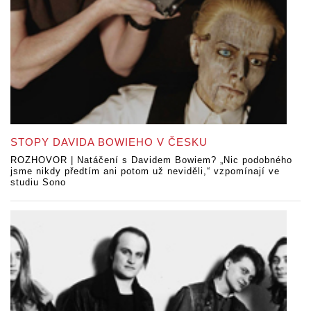
STOPY DAVIDA BOWIEHO V ČESKU
ROZHOVOR | Natáčení s Davidem Bowiem? „Nic podobného
jsme nikdy předtím ani potom už neviděli,“ vzpomínají ve
studiu Sono