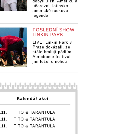
dobyli Jižní Ameriku a
učarovali latinsko-
americké rockové
legendě
POSLEDNÍ SHOW
LINKIN PARK
LIVE: Linkin Park v
Praze dokázali, že
stále kralují pódiím.
Aerodrome festival
jim ležel u nohou
Kalendář akcí
.11.
TITO & TARANTULA
.11.
TITO & TARANTULA
.11.
TITO & TARANTULA