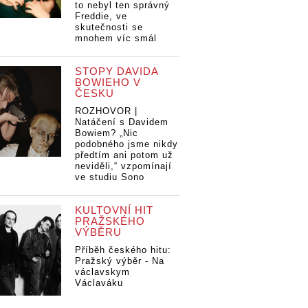
to nebyl ten správný
Freddie, ve
skutečnosti se
mnohem víc smál
STOPY DAVIDA
BOWIEHO V
ČESKU
ROZHOVOR |
Natáčení s Davidem
Bowiem? „Nic
podobného jsme nikdy
předtím ani potom už
neviděli,“ vzpomínají
ve studiu Sono
KULTOVNÍ HIT
PRAŽSKÉHO
VÝBĚRU
Příběh českého hitu:
Pražský výběr - Na
václavskym
Václaváku