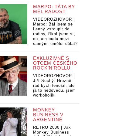
MARPO: TÁTA BY
MĚL RADOST
VIDEOROZHOVOR |
Marpo: Bál jsem se
Lenny vstoupit do
rodiny, říkal jsem si,
co tam budu mezi
samými umělci dělat?
EXKLUZIVNĚ S
OTCEM ČESKÉHO
ROCK’N’ROLLU
VIDEOROZHOVOR |
Jiří Suchý: Hrozně
rád bych lenošil, ale
já to nedovedu, jsem
workoholik
MONKEY
BUSINESS V
ARGENTINĚ
RETRO 2000 | Jak
Monkey Business