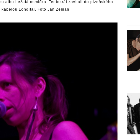
ému albu Ležatá osmička. Tentokrát zavítali do plzeňského
s kapelou Longital. Foto Jan Zeman.