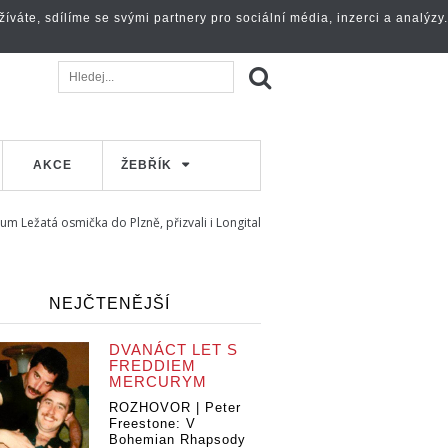
váte, sdílíme se svými partnery pro sociální média, inzerci a analýzy.
AKCE
ŽEBŘÍK
bum Ležatá osmička do Plzně, přizvali i Longital
NEJČTENĚJŠÍ
DVANÁCT LET S
FREDDIEM
MERCURYM
ROZHOVOR | Peter
Freestone: V
Bohemian Rhapsody