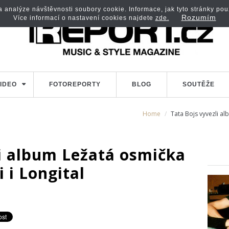
analýze návštěvnosti soubory cookie. Informace, jak tyto stránky použí
Rozumím
Více informací o nastavení cookies najdete
zde.
IDEO
FOTOREPORTY
BLOG
SOUTĚŽE
Home
Tata Bojs vyvezli al
li album Ležatá osmička
i i Longital