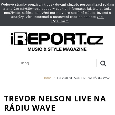
Webové stránky používají k poskytování služeb, personalizaci reklam
a analýze návštěvnosti soubory cookie. Informace, jak tyto stránky
používáte, sdílíme se svými partnery pro sociální média, inzerci a
analýzy. Více informací o nastavení cookies najdete
zde.
Rozumím
Home
TREVOR NELSON LIVE NA RÁDIU WAVE
TREVOR NELSON LIVE NA
RÁDIU WAVE