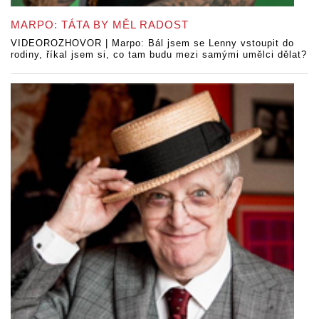
MARPO: TÁTA BY MĚL RADOST
VIDEOROZHOVOR | Marpo: Bál jsem se Lenny vstoupit do
rodiny, říkal jsem si, co tam budu mezi samými umělci dělat?