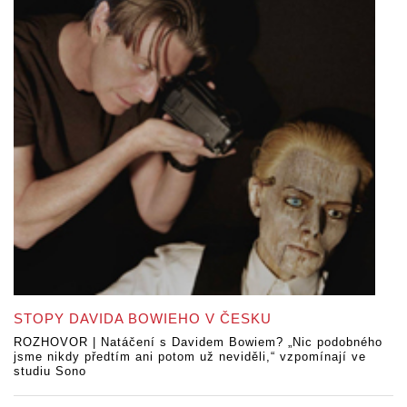
STOPY DAVIDA BOWIEHO V ČESKU
ROZHOVOR | Natáčení s Davidem Bowiem? „Nic podobného
jsme nikdy předtím ani potom už neviděli,“ vzpomínají ve
studiu Sono