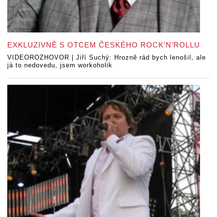
EXKLUZIVNĚ S OTCEM ČESKÉHO ROCK’N’ROLLU
VIDEOROZHOVOR | Jiří Suchý: Hrozně rád bych lenošil, ale
já to nedovedu, jsem workoholik