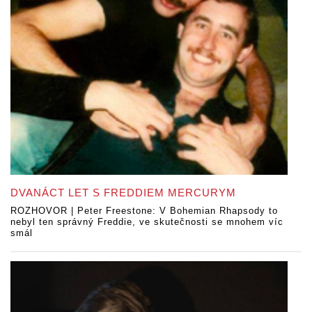
DVANÁCT LET S FREDDIEM MERCURYM
ROZHOVOR | Peter Freestone: V Bohemian Rhapsody to
nebyl ten správný Freddie, ve skutečnosti se mnohem víc
smál