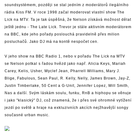
soundsystémem, později se stal jedním z moderátorů ilegálního
rádia Kiss FM. V roce 1998 začal moderovat vlastní show The
Lick na MTV. Ta je tak úspěšná, že Nelson získává možnost dělat
ještě jednu - The Late Lick. Trevor je stále aktivním moderátorem
na BBC, kde
jeho pořady
poslouchá pravidelně přes milion
posluchačů. Jako DJ má na kontě nespočet cen.
V jeho show na BBC Radio 1, nebo v pořadu The Lick na MTV
se Nelson potkal s řadou hvězd jako např. Alicia Keys, Mariah
Carey, Kelis, Usher, Wyclef Jean, Pharrell Williams, Mary J.
Blige, Fabulous, Sean Paul, R. Kelly, Nelly, James Brown, Jay-Z,
Justin Timberlake, 50 Cent a G-Unit, Jennifer Lopez, Will Smith,
Nas a další. Svým láskám soulu, funku, RnB a hiphopu se věnuje
i jako "klasický" DJ, což znamená, že i přes své ohromné vytížení
jezdí po světě a hraje na exkluzivních akcích nejžhavější songy
současné urban music.