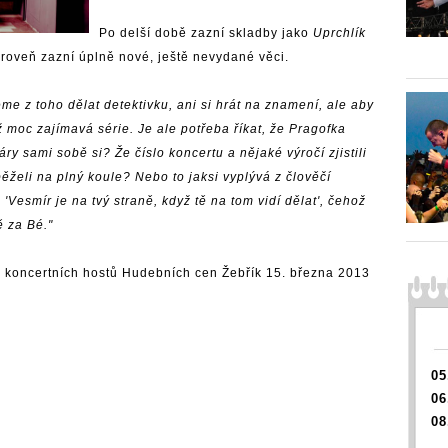
Po delší době zazní skladby jako
Uprchlík
ároveň zazní úplně nové, ještě nevydané věci.
e z toho dělat detektivku, ani si hrát na znamení, ale aby
až moc zajímavá série. Je ale potřeba říkat, že Pragofka
y sami sobě si? Že číslo koncertu a nějaké výročí zjistili
ěželi na plný koule? Nebo to jaksi vyplývá z člověčí
'Vesmír je na tvý straně, když tě na tom vidí dělat', čehož
 za Bé."
 koncertních hostů
Hudebních cen Žebřík
15. března 2013
05
06
08