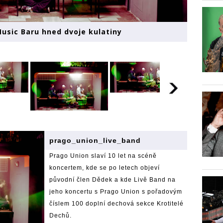
Music Baru hned dvoje kulatiny
prago_union_live_band
Prago Union slaví 10 let na scéně
koncertem, kde se po letech objeví
původní člen Dědek a kde Livě Band na
jeho koncertu s Prago Union s pořadovým
číslem 100 doplní dechová sekce Krotitelé
Dechů.