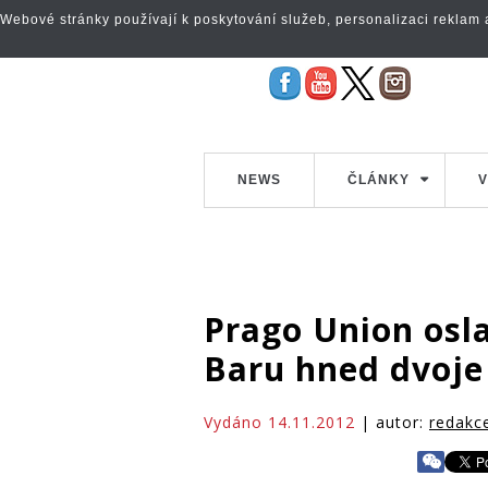
Webové stránky používají k poskytování služeb, personalizaci reklam a 
NEWS
ČLÁNKY
V
Prago Union osl
Baru hned dvoje
Vydáno 14.11.2012
| autor:
redakc