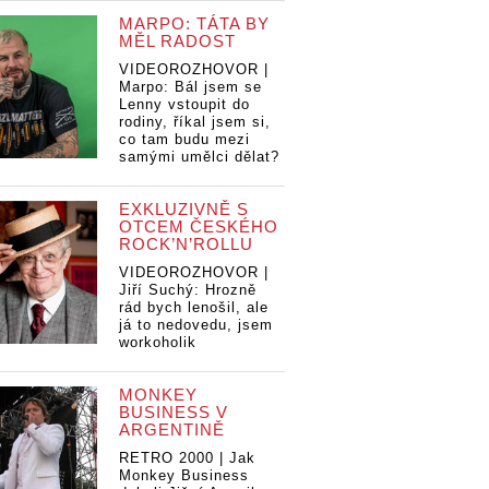
MARPO: TÁTA BY
MĚL RADOST
VIDEOROZHOVOR |
Marpo: Bál jsem se
Lenny vstoupit do
rodiny, říkal jsem si,
co tam budu mezi
samými umělci dělat?
EXKLUZIVNĚ S
OTCEM ČESKÉHO
ROCK’N’ROLLU
VIDEOROZHOVOR |
Jiří Suchý: Hrozně
rád bych lenošil, ale
já to nedovedu, jsem
workoholik
MONKEY
BUSINESS V
ARGENTINĚ
RETRO 2000 | Jak
Monkey Business