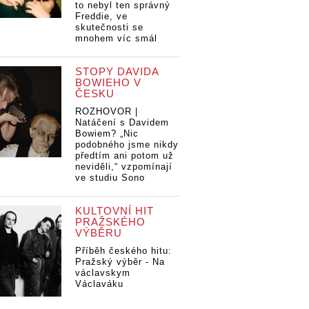
to nebyl ten správný
Freddie, ve
skutečnosti se
mnohem víc smál
STOPY DAVIDA
BOWIEHO V
ČESKU
ROZHOVOR |
Natáčení s Davidem
Bowiem? „Nic
podobného jsme nikdy
předtím ani potom už
neviděli,“ vzpomínají
ve studiu Sono
KULTOVNÍ HIT
PRAŽSKÉHO
VÝBĚRU
Příběh českého hitu:
Pražský výběr - Na
václavskym
Václaváku