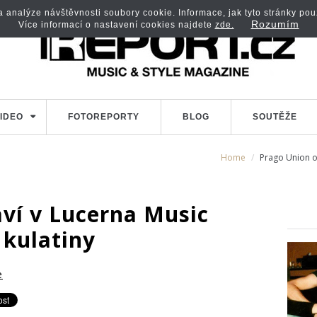
analýze návštěvnosti soubory cookie. Informace, jak tyto stránky použí
Rozumím
Více informací o nastavení cookies najdete
zde.
IDEO
FOTOREPORTY
BLOG
SOUTĚŽE
Home
Prago Union o
aví v Lucerna Music
 kulatiny
e