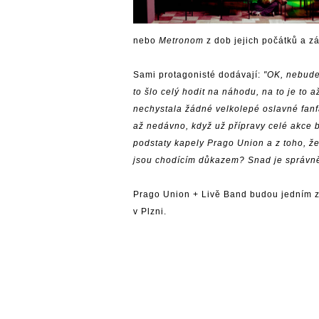
nebo
Metronom
z dob jejich počátků a z
Sami protagonisté dodávají:
"OK, nebudem
to šlo celý hodit na náhodu, na to je to 
nechystala žádné velkolepé oslavné fanfár
až nedávno, když už přípravy celé akce b
podstaty kapely Prago Union a z toho, že 
jsou chodícím důkazem? Snad je správně
Prago Union + Livě Band budou jedním z
v Plzni.