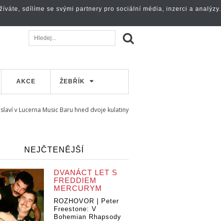
váte, sdílíme se svými partnery pro sociální média, inzerci a analýzy.
AKCE
ŽEBŘÍK
slaví v Lucerna Music Baru hned dvoje kulatiny
NEJČTENĚJŠÍ
DVANÁCT LET S
FREDDIEM
MERCURYM
ROZHOVOR | Peter
Freestone: V
Bohemian Rhapsody