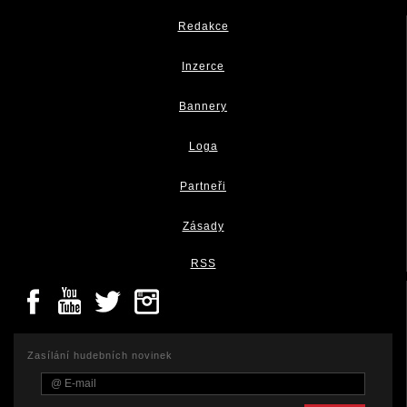
Redakce
Inzerce
Bannery
Loga
Partneři
Zásady
RSS
Zasílání hudebních novinek