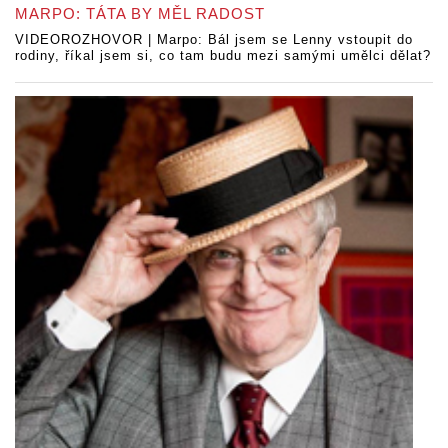
MARPO: TÁTA BY MĚL RADOST
VIDEOROZHOVOR | Marpo: Bál jsem se Lenny vstoupit do
rodiny, říkal jsem si, co tam budu mezi samými umělci dělat?