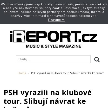
Webové stránky používají k poskytování služeb, personalizaci reklam
a analýze návštěvnosti soubory cookie. Informace, jak tyto stránky
používáte, sdílíme se svými partnery pro sociální média, inzerci a
analýzy. Více informací o nastavení cookies najdete
zde.
Rozumím
Home
PSH vyrazili na klubové tour. Slibují návrat ke kořenům
PSH vyrazili na klubové
tour. Slibují návrat ke