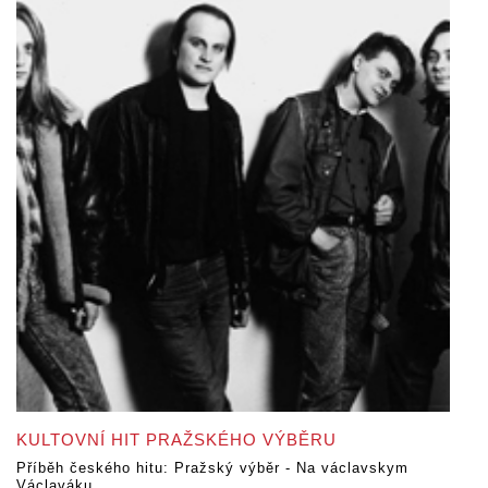
KULTOVNÍ HIT PRAŽSKÉHO VÝBĚRU
Příběh českého hitu: Pražský výběr - Na václavskym
Václaváku