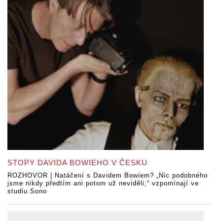
STOPY DAVIDA BOWIEHO V ČESKU
ROZHOVOR | Natáčení s Davidem Bowiem? „Nic podobného
jsme nikdy předtím ani potom už neviděli,“ vzpomínají ve
studiu Sono