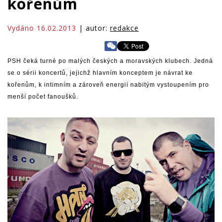
kořenům
Vydáno 16.02.2013
| autor:
redakce
PSH čeká turné po malých českých a moravských klubech. Jedná
se o sérii koncertů, jejichž hlavním konceptem je návrat ke
kořenům, k intimním a zároveň energií nabitým vystoupením pro
menší počet fanoušků.