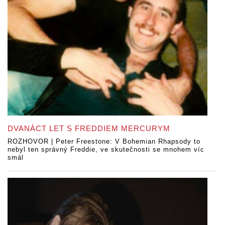
DVANÁCT LET S FREDDIEM MERCURYM
ROZHOVOR | Peter Freestone: V Bohemian Rhapsody to
nebyl ten správný Freddie, ve skutečnosti se mnohem víc
smál