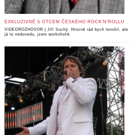
EXKLUZIVNĚ S OTCEM ČESKÉHO ROCK’N’ROLLU
VIDEOROZHOVOR | Jiří Suchý: Hrozně rád bych lenošil, ale
já to nedovedu, jsem workoholik