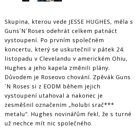
Skupina, kterou vede JESSE HUGHES, měla s
Guns´N´Roses odehrát celkem patnáct
vystoupení. Po prvním společném
koncertu, který se uskutečnil v pátek 24.
listopadu v Clevelandu v americkém Ohiu,
Hughes a jeho kapela změnili plány.
Důvodem je Roseovo chování. Zpěvák Guns
´N Roses si z EODM během jejich
vystoupení utahoval a nakonec je
zesměšnil označením „holubi srač***
metalu“. Hughes novinářům řekl, že s turné
už nechce mít nic společného.