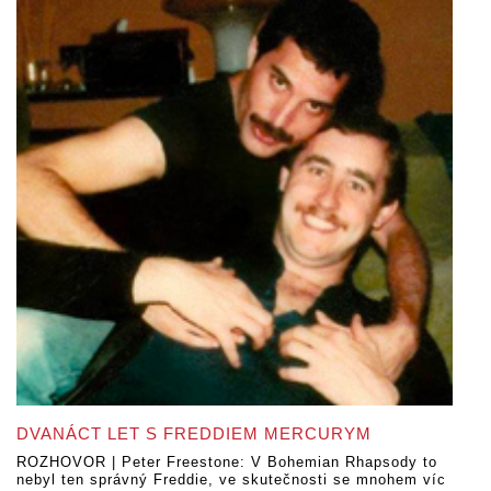
DVANÁCT LET S FREDDIEM MERCURYM
ROZHOVOR | Peter Freestone: V Bohemian Rhapsody to
nebyl ten správný Freddie, ve skutečnosti se mnohem víc