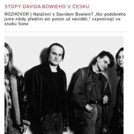
STOPY DAVIDA BOWIEHO V ČESKU
ROZHOVOR | Natáčení s Davidem Bowiem? „Nic podobného
jsme nikdy předtím ani potom už neviděli,“ vzpomínají ve
studiu Sono