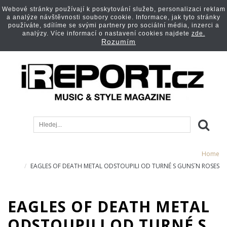
Webové stránky používají k poskytování služeb, personalizaci reklam
a analýze návštěvnosti soubory cookie. Informace, jak tyto stránky
používáte, sdílíme se svými partnery pro sociální média, inzerci a
analýzy. Více informací o nastavení cookies najdete
zde.
Rozumím
Home
EAGLES OF DEATH METAL ODSTOUPILI OD TURNÉ S GUNS´N ROSES
EAGLES OF DEATH METAL
ODSTOUPILI OD TURNÉ S