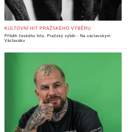
KULTOVNÍ HIT PRAŽSKÉHO VÝBĚRU
Příběh českého hitu: Pražský výběr - Na václavskym
Václaváku