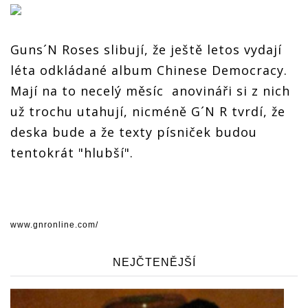
Guns´N Roses slibují, že ještě letos vydají
léta odkládané album Chinese Democracy.
Mají na to necelý měsíc anovináři si z nich
už trochu utahují, nicméně G´N R tvrdí, že
deska bude a že texty písniček budou
tentokrát "hlubší".
www.gnronline.com/
NEJČTENĚJŠÍ