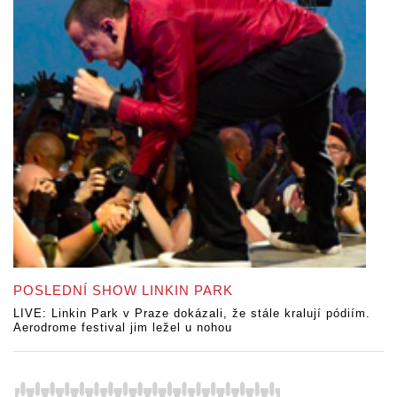
POSLEDNÍ SHOW LINKIN PARK
LIVE: Linkin Park v Praze dokázali, že stále kralují pódiím.
Aerodrome festival jim ležel u nohou