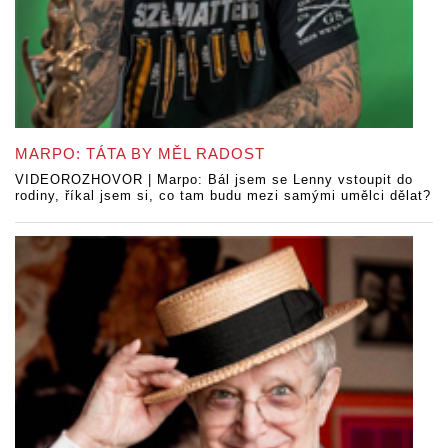
MARPO: TÁTA BY MĚL RADOST
VIDEOROZHOVOR | Marpo: Bál jsem se Lenny vstoupit do
rodiny, říkal jsem si, co tam budu mezi samými umělci dělat?