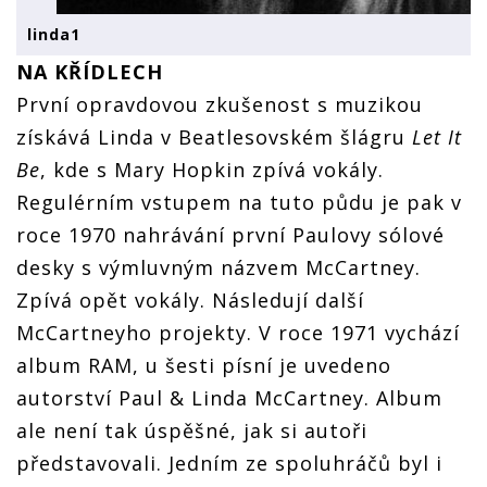
linda1
NA KŘÍDLECH
První opravdovou zkušenost s muzikou
získává Linda v Beatlesovském šlágru
Let It
Be
, kde s Mary Hopkin zpívá vokály.
Regulérním vstupem na tuto půdu je pak v
roce 1970 nahrávání první Paulovy sólové
desky s výmluvným názvem McCartney.
Zpívá opět vokály. Následují další
McCartneyho projekty. V roce 1971 vychází
album RAM, u šesti písní je uvedeno
autorství Paul & Linda McCartney. Album
ale není tak úspěšné, jak si autoři
představovali. Jedním ze spoluhráčů byl i