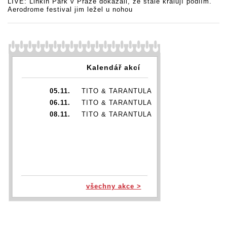
LIVE: Linkin Park v Praze dokázali, že stále kralují pódiím.
Aerodrome festival jim ležel u nohou
Kalendář akcí
05.11.
TITO & TARANTULA
06.11.
TITO & TARANTULA
08.11.
TITO & TARANTULA
všechny akce >