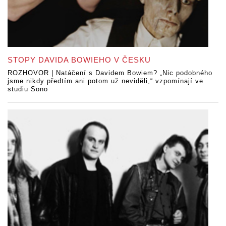
STOPY DAVIDA BOWIEHO V ČESKU
ROZHOVOR | Natáčení s Davidem Bowiem? „Nic podobného
jsme nikdy předtím ani potom už neviděli,“ vzpomínají ve
studiu Sono