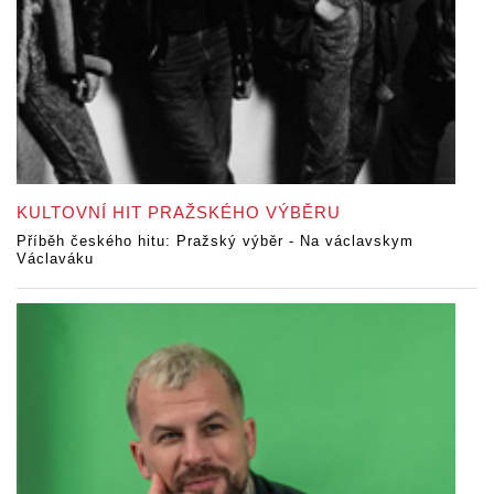
KULTOVNÍ HIT PRAŽSKÉHO VÝBĚRU
Příběh českého hitu: Pražský výběr - Na václavskym
Václaváku