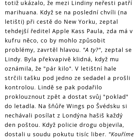
totiž ukázalo, že mezi Lindiny neřesti patří
marihuana. Když se na poslední chvíli (na
letišti) při cestě do New Yorku, zeptal
tehdejší ředitel Apple Kass Paula, zda má v
kufru něco, co by mohlo způsobit
problémy, zavrtěl hlavou.
"A ty?"
, zeptal se
Lindy. Byla překvapivě klidná, když mu
oznámila, že "pár kilo". V letištní hale
strčili tašku pod jedno ze sedadel a prošli
kontrolou. Lindě se pak podařilo
proklouznout zpět a dostat svůj "poklad"
do letadla. Na šňůře Wings po Švédsku si
nechávali posílat z Londýna hašiš každý
den poštou. Když policie drogu objevila,
dostali u soudu pokutu tisíc liber.
"Kouříme