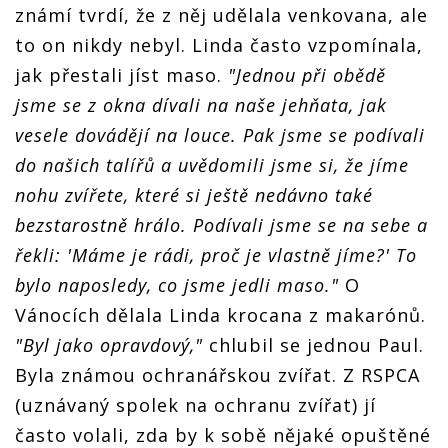
známí tvrdí, že z něj udělala venkovana, ale
to on nikdy nebyl. Linda často vzpomínala,
jak přestali jíst maso.
"Jednou při obědě
jsme se z okna dívali na naše jehňata, jak
vesele dovádějí na louce. Pak jsme se podívali
do našich talířů a uvědomili jsme si, že jíme
nohu zvířete, které si ještě nedávno také
bezstarostně hrálo. Podívali jsme se na sebe a
řekli: 'Máme je rádi, proč je vlastně jíme?' To
bylo naposledy, co jsme jedli maso."
O
Vánocích dělala Linda krocana z makarónů.
"Byl jako opravdový,"
chlubil se jednou Paul.
Byla známou ochranářskou zvířat. Z RSPCA
(uznávaný spolek na ochranu zvířat) jí
často volali, zda by k sobě nějaké opuštěné