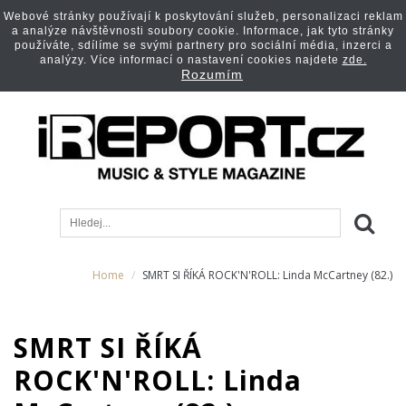
Webové stránky používají k poskytování služeb, personalizaci reklam
a analýze návštěvnosti soubory cookie. Informace, jak tyto stránky
používáte, sdílíme se svými partnery pro sociální média, inzerci a
analýzy. Více informací o nastavení cookies najdete
zde.
Rozumím
Home
SMRT SI ŘÍKÁ ROCK'N'ROLL: Linda McCartney (82.)
SMRT SI ŘÍKÁ
ROCK'N'ROLL: Linda