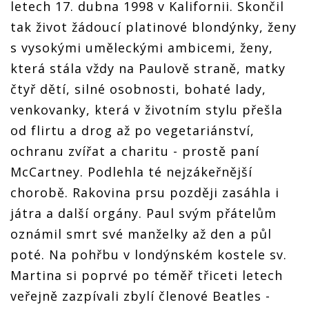
letech 17. dubna 1998 v Kalifornii. Skončil
tak život žádoucí platinové blondýnky, ženy
s vysokými uměleckými ambicemi, ženy,
která stála vždy na Paulově straně, matky
čtyř dětí, silné osobnosti, bohaté lady,
venkovanky, která v životním stylu přešla
od flirtu a drog až po vegetariánství,
ochranu zvířat a charitu - prostě paní
McCartney. Podlehla té nejzákeřnější
chorobě. Rakovina prsu později zasáhla i
játra a další orgány. Paul svým přátelům
oznámil smrt své manželky až den a půl
poté. Na pohřbu v londýnském kostele sv.
Martina si poprvé po téměř třiceti letech
veřejně zazpívali zbylí členové Beatles -