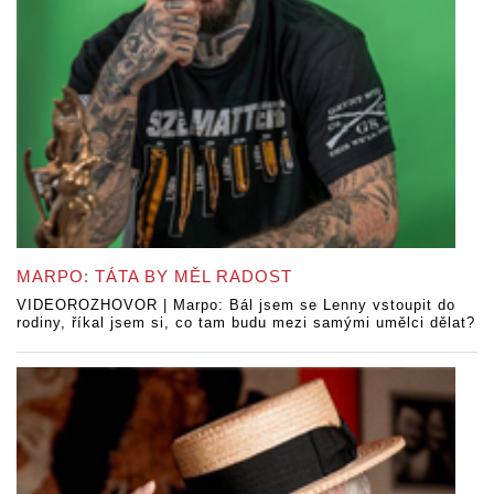
MARPO: TÁTA BY MĚL RADOST
VIDEOROZHOVOR | Marpo: Bál jsem se Lenny vstoupit do
rodiny, říkal jsem si, co tam budu mezi samými umělci dělat?