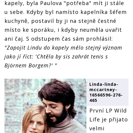
kapely, byla Paulova "potřeba" mít ji stále
u sebe. Kdyby byl namísto kapelníka šéfem
kuchyně, postavil by ji na stejně čestné
místo ke sporáku, i kdyby neuměla uvařit
ani čaj. S odstupem čas sám prohlásil:
"Zapojit Lindu do kapely mělo stejný význam
jako jí říct: 'Chtěla by sis zahrát tenis s
Björnem Borgem?' "
Linda-linda-
mccartney-
16566596-276-
465
První LP Wild
Life je přijato
velmi