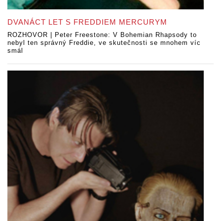
DVANÁCT LET S FREDDIEM MERCURYM
ROZHOVOR | Peter Freestone: V Bohemian Rhapsody to
nebyl ten správný Freddie, ve skutečnosti se mnohem víc
smál