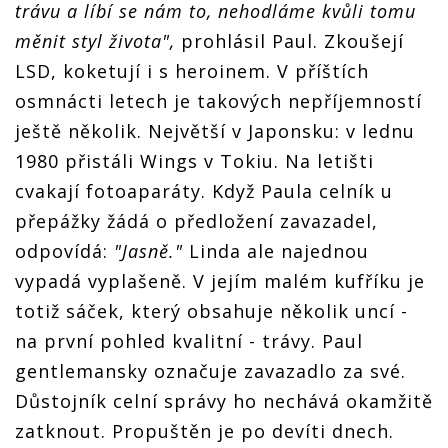
trávu a líbí se nám to, nehodláme kvůli tomu
měnit styl života",
prohlásil Paul. Zkoušejí
LSD, koketují i s heroinem. V příštích
osmnácti letech je takových nepříjemností
ještě několik. Největší v Japonsku: v lednu
1980 přistáli Wings v Tokiu. Na letišti
cvakají fotoaparáty. Když Paula celník u
přepážky žádá o předložení zavazadel,
odpovídá:
"Jasně."
Linda ale najednou
vypadá vyplašeně. V jejím malém kufříku je
totiž sáček, který obsahuje několik uncí -
na první pohled kvalitní - trávy. Paul
gentlemansky označuje zavazadlo za své.
Důstojník celní správy ho nechává okamžitě
zatknout. Propuštěn je po devíti dnech.