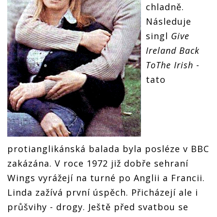
chladně.
Následuje
singl
Give
Ireland Back
ToThe Irish
-
tato
protianglikánská balada byla posléze v BBC
zakázána. V roce 1972 již dobře sehraní
Wings vyrážejí na turné po Anglii a Francii.
Linda zažívá první úspěch. Přicházejí ale i
průšvihy - drogy. Ještě před svatbou se