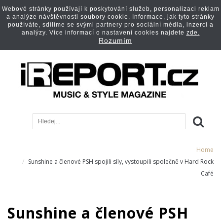
Webové stránky používají k poskytování služeb, personalizaci reklam
a analýze návštěvnosti soubory cookie. Informace, jak tyto stránky
používáte, sdílíme se svými partnery pro sociální média, inzerci a
analýzy. Více informací o nastavení cookies najdete
zde.
Rozumím
Home
Sunshine a členové PSH spojili síly, vystoupili společně v Hard Rock
Café
Sunshine a členové PSH