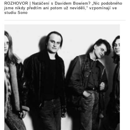
ROZHOVOR | Natáčení s Davidem Bowiem? „Nic podobného
jsme nikdy předtím ani potom už neviděli,“ vzpomínají ve
studiu Sono