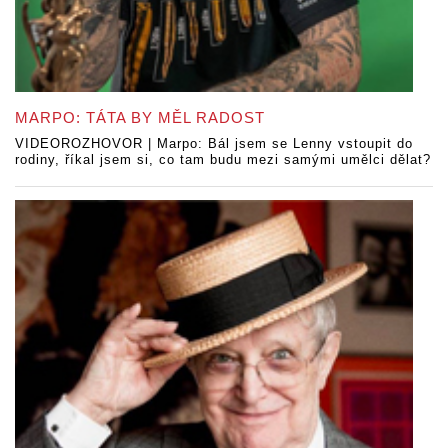
MARPO: TÁTA BY MĚL RADOST
VIDEOROZHOVOR | Marpo: Bál jsem se Lenny vstoupit do
rodiny, říkal jsem si, co tam budu mezi samými umělci dělat?