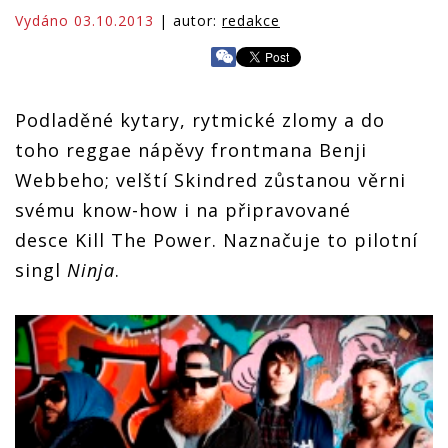
Vydáno 03.10.2013
| autor:
redakce
Podladěné kytary, rytmické zlomy a do
toho reggae nápěvy frontmana Benji
Webbeho; velští Skindred zůstanou věrni
svému know-how i na připravované
desce Kill The Power. Naznačuje to pilotní
singl
Ninja
.