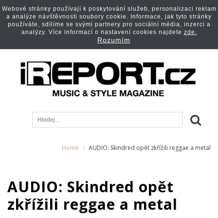
Webové stránky používají k poskytování služeb, personalizaci reklam
a analýze návštěvnosti soubory cookie. Informace, jak tyto stránky
používáte, sdílíme se svými partnery pro sociální média, inzerci a
analýzy. Více informací o nastavení cookies najdete
zde.
Rozumím
Home
AUDIO: Skindred opět zkřížili reggae a metal
AUDIO: Skindred opět
zkřížili reggae a metal