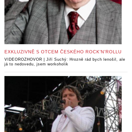
EXKLUZIVNĚ S OTCEM ČESKÉHO ROCK’N’ROLLU
VIDEOROZHOVOR | Jiří Suchý: Hrozně rád bych lenošil, ale
já to nedovedu, jsem workoholik