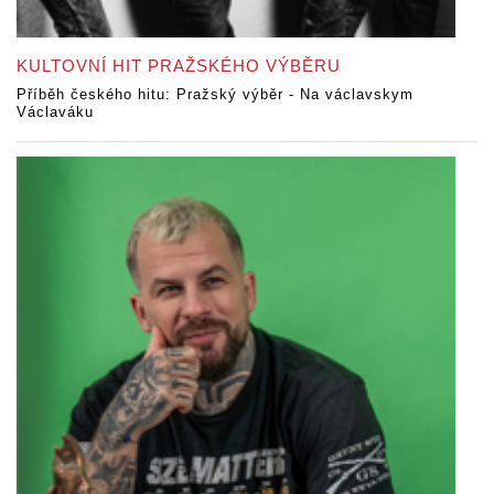
KULTOVNÍ HIT PRAŽSKÉHO VÝBĚRU
Příběh českého hitu: Pražský výběr - Na václavskym
Václaváku