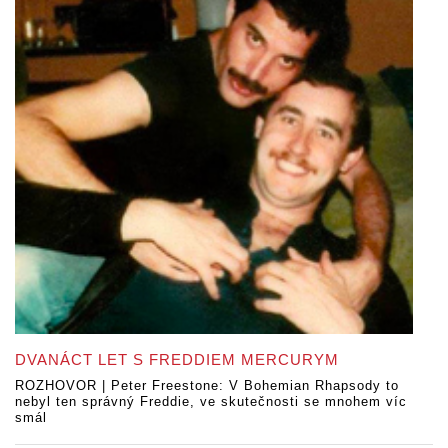
DVANÁCT LET S FREDDIEM MERCURYM
ROZHOVOR | Peter Freestone: V Bohemian Rhapsody to
nebyl ten správný Freddie, ve skutečnosti se mnohem víc
smál