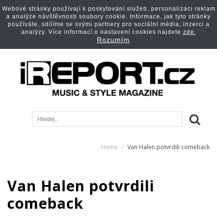
Webové stránky používají k poskytování služeb, personalizaci reklam
a analýze návštěvnosti soubory cookie. Informace, jak tyto stránky
používáte, sdílíme se svými partnery pro sociální média, inzerci a
analýzy. Více informací o nastavení cookies najdete
zde.
Rozumím
Home
Van Halen potvrdili comeback
Van Halen potvrdili
comeback