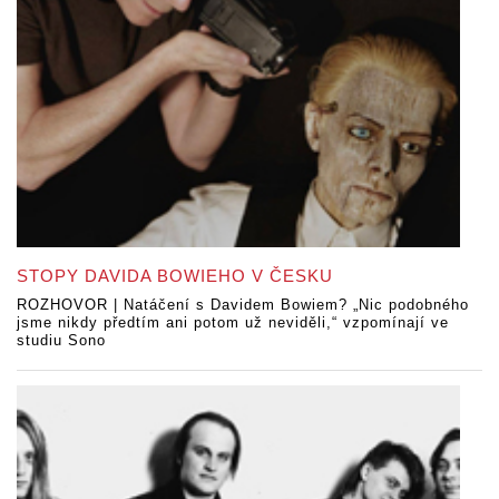
STOPY DAVIDA BOWIEHO V ČESKU
ROZHOVOR | Natáčení s Davidem Bowiem? „Nic podobného
jsme nikdy předtím ani potom už neviděli,“ vzpomínají ve
studiu Sono