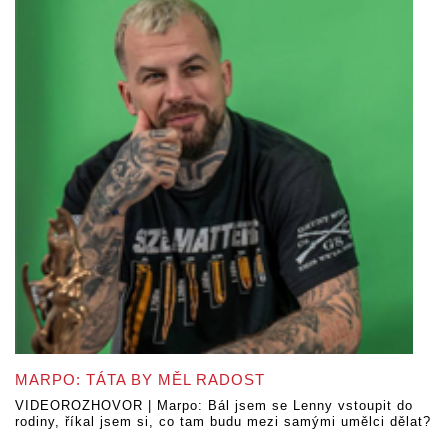
MARPO: TÁTA BY MĚL RADOST
VIDEOROZHOVOR | Marpo: Bál jsem se Lenny vstoupit do
rodiny, říkal jsem si, co tam budu mezi samými umělci dělat?