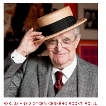
EXKLUZIVNĚ S OTCEM ČESKÉHO ROCK’N’ROLLU