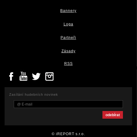
Bannery
Loga
Partneři
Zásady
RSS
Zasílání hudebních novinek
© iREPORT s.r.o.