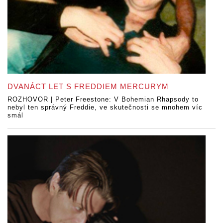
DVANÁCT LET S FREDDIEM MERCURYM
ROZHOVOR | Peter Freestone: V Bohemian Rhapsody to
nebyl ten správný Freddie, ve skutečnosti se mnohem víc
smál