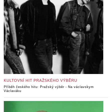
KULTOVNÍ HIT PRAŽSKÉHO VÝBĚRU
Příběh českého hitu: Pražský výběr - Na václavskym
Václaváku