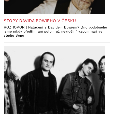
STOPY DAVIDA BOWIEHO V ČESKU
ROZHOVOR | Natáčení s Davidem Bowiem? „Nic podobného
jsme nikdy předtím ani potom už neviděli,“ vzpomínají ve
studiu Sono