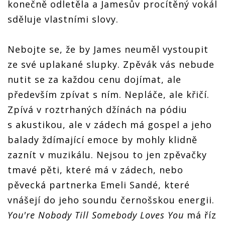
konečně odletěla a Jamesův procítěný vokál
sděluje vlastními slovy.
Nebojte se, že by James neuměl vystoupit
ze své uplakané slupky. Zpěvák vás nebude
nutit se za každou cenu dojímat, ale
především zpívat s ním. Nepláče, ale křičí.
Zpívá v roztrhaných džínách na pódiu
s akustikou, ale v zádech má gospel a jeho
balady ždímající emoce by mohly klidně
zaznít v muzikálu. Nejsou to jen zpěvačky
tmavé pěti, které má v zádech, nebo
pěvecká partnerka Emeli Sandé, které
vnášejí do jeho soundu černošskou energii.
You're Nobody Till Somebody Loves You
má říz