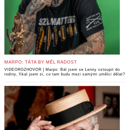
MARPO: TÁTA BY MĚL RADOST
VIDEOROZHOVOR | Marpo: Bál jsem se Lenny vstoupit do
rodiny, říkal jsem si, co tam budu mezi samými umělci dělat?