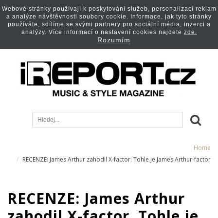
Webové stránky používají k poskytování služeb, personalizaci reklam
a analýze návštěvnosti soubory cookie. Informace, jak tyto stránky
používáte, sdílíme se svými partnery pro sociální média, inzerci a
analýzy. Více informací o nastavení cookies najdete
zde.
Rozumím
Home
RECENZE: James Arthur zahodil X-factor. Tohle je James Arthur-factor
RECENZE: James Arthur
zahodil X-factor. Tohle je