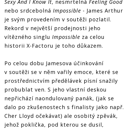
Sexy And I Know It
, nesmrtelná
Feeling Good
nebo srdcebolná
Impossible
- James Arthur
je svým provedením v soutěži pozlatil.
Rekord v největší prodejnosti jeho
vítězného singlu
Impossible
za celou
historii X-Factoru je toho důkazem.
Po celou dobu Jamesova účinkování
v soutěži se v něm vařily emoce, které se
prostřednictvím předělávek písní snažily
probublat ven. S jeho vlastní deskou
nepřichází naondulovaný panák, (jak se
dalo po zkušenostech s finalisty jako např.
Cher Lloyd očekávat) ale osobitý zpěvák,
jehož poklička, pod kterou se dusil,