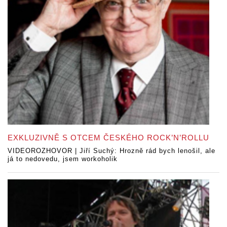
EXKLUZIVNĚ S OTCEM ČESKÉHO ROCK’N’ROLLU
VIDEOROZHOVOR | Jiří Suchý: Hrozně rád bych lenošil, ale
já to nedovedu, jsem workoholik