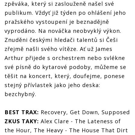
zpěváka, který si zaslouženě našel své
publikum. Vždyť již týden po ohlášení jeho
pražského vystoupení je beznadějně
vyprodáno. Na nováčka neobvyklý výkon.
Znuděni českými hledači talentů si Češi
zřejmě našli svého vítěze. Ať už James
Arthur přijede s orchestrem nebo svlékne
své písně do kytarové podoby, můžeme se
těšit na koncert, který, doufejme, ponese
stejný přívlastek jako jeho deska:
bezchybný.
BEST TRAX:
Recovery, Get Down, Supposed
ZKUS TAKY:
Alex Clare - The Lateness of
the Hour, The Heavy - The House That Dirt