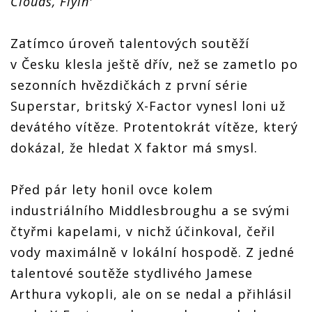
Clouds, Flyin'
Zatímco úroveň talentových soutěží
v Česku klesla ještě dřív, než se zametlo po
sezonních hvězdičkách z první série
Superstar, britský X-Factor vynesl loni už
devátého vítěze. Protentokrát vítěze, který
dokázal, že hledat X faktor má smysl.
Před pár lety honil ovce kolem
industriálního Middlesbroughu a se svými
čtyřmi kapelami, v nichž účinkoval, čeřil
vody maximálně v lokální hospodě. Z jedné
talentové soutěže stydlivého Jamese
Arthura vykopli, ale on se nedal a přihlásil