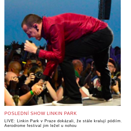
POSLEDNÍ SHOW LINKIN PARK
LIVE: Linkin Park v Praze dokázali, že stále kralují pódiím.
Aerodrome festival jim ležel u nohou