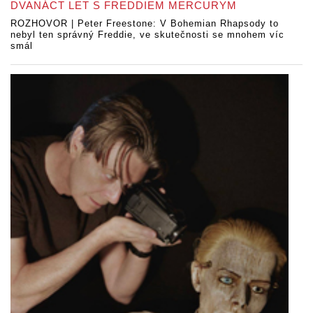
DVANÁCT LET S FREDDIEM MERCURYM
ROZHOVOR | Peter Freestone: V Bohemian Rhapsody to
nebyl ten správný Freddie, ve skutečnosti se mnohem víc
smál