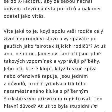
se do X-Factoru, aby za sebou nechal
údivem otevřená ústa porotců a nakonec
odešel jako vítěz.
Víte jaké to je, když spolu vaši rodiče celý
život nepromluví slovo a vy spáváte po
gaučích jako "sirotek žijících rodičů"? Ať už
ano, nebo ne, Jamesovi laní oči jsou plné
takových vzpomínek a vyprávějí příběhy.
Jeho oči, které klopí, když teskně zpívá
nebo ofenzivně rapuje, jsou jedním
z důvodů, proč čtyřiadvacetiletého
nezaměstnaného kluka s příšerným
Yorkshirským přízvukem registrovat. Ten
hlavní důvod? At už to byla stupidní
I'm