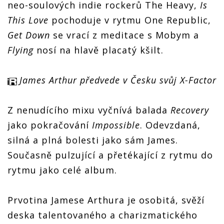
neo-soulových indie rockerů The Heavy,
Is
This Love
pochoduje v rytmu One Republic,
Get Down
se vrací z meditace s Mobym a
Flying
nosí na hlavě placatý kšilt.
James Arthur předvede v Česku svůj X-Factor
Z nenudícího mixu vyčnívá balada
Recovery
jako pokračování
Impossible
. Odevzdaná,
silná a plná bolesti jako sám James.
Současně pulzující a přetékající z rytmu do
rytmu jako celé album.
Prvotina Jamese Arthura je osobitá, svěží
deska talentovaného a charizmatického