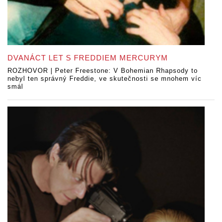
DVANÁCT LET S FREDDIEM MERCURYM
ROZHOVOR | Peter Freestone: V Bohemian Rhapsody to
nebyl ten správný Freddie, ve skutečnosti se mnohem víc
smál