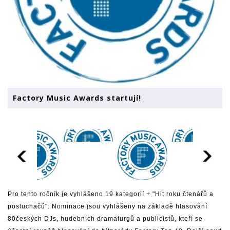
Factory Music Awards startují!
Pro tento ročník je vyhlášeno 19 kategorií + "Hit roku čtenářů a
posluchačů". Nominace jsou vyhlášeny na základě hlasování
80českých DJs, hudebních dramaturgů a publicistů, kteří se