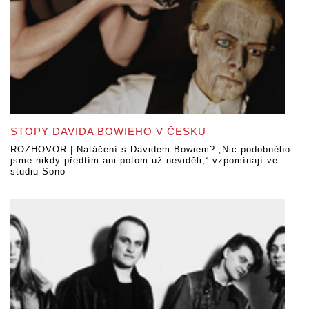
STOPY DAVIDA BOWIEHO V ČESKU
ROZHOVOR | Natáčení s Davidem Bowiem? „Nic podobného
jsme nikdy předtím ani potom už neviděli,“ vzpomínají ve
studiu Sono