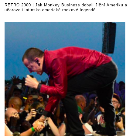
RETRO 2000 | Jak Monkey Business dobyli Jižní Ameriku a
učarovali latinsko-americké rockové legendě