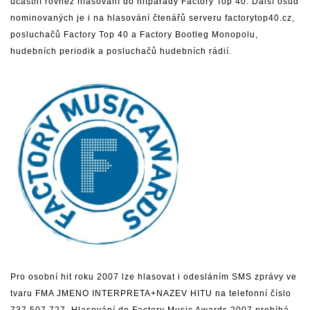
účastní rovněž hlasování do hitparády Factory Top 40. Další osud
nominovaných je i na hlasování čtenářů serveru
factorytop40.cz
,
posluchačů Factory Top 40 a Factory Bootleg Monopolu,
hudebních periodik a posluchačů hudebních rádií.
Pro osobní hit roku 2007 lze hlasovat i odesláním SMS zprávy ve
tvaru FMA JMENO INTERPRETA+NAZEV HITU na telefonní číslo