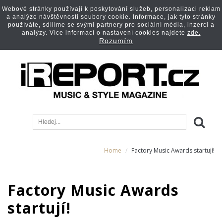
Webové stránky používají k poskytování služeb, personalizaci reklam
a analýze návštěvnosti soubory cookie. Informace, jak tyto stránky
používáte, sdílíme se svými partnery pro sociální média, inzerci a
analýzy. Více informací o nastavení cookies najdete
zde.
Rozumím
Home
Factory Music Awards startují!
Factory Music Awards
startují!