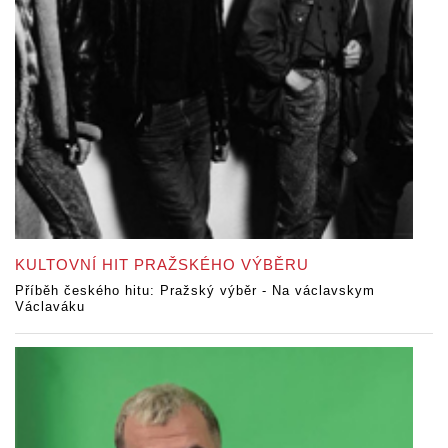
KULTOVNÍ HIT PRAŽSKÉHO VÝBĚRU
Příběh českého hitu: Pražský výběr - Na václavskym
Václaváku