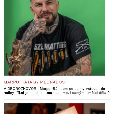
MARPO: TÁTA BY MĚL RADOST
VIDEOROZHOVOR | Marpo: Bál jsem se Lenny vstoupit do
rodiny, říkal jsem si, co tam budu mezi samými umělci dělat?