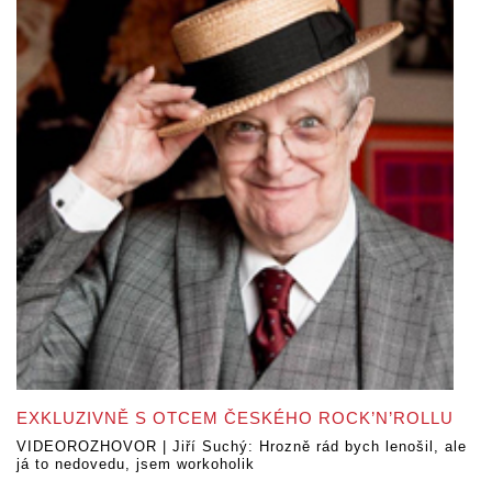
EXKLUZIVNĚ S OTCEM ČESKÉHO ROCK’N’ROLLU
VIDEOROZHOVOR | Jiří Suchý: Hrozně rád bych lenošil, ale
já to nedovedu, jsem workoholik