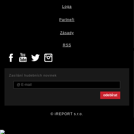
Loga
Partneři
Zásady
RSS
Zasílání hudebních novinek
© iREPORT s.r.o.