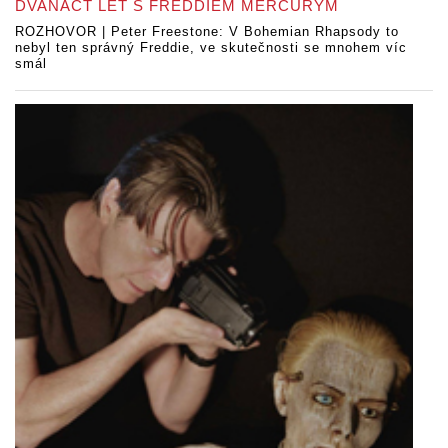
DVANÁCT LET S FREDDIEM MERCURYM
ROZHOVOR | Peter Freestone: V Bohemian Rhapsody to
nebyl ten správný Freddie, ve skutečnosti se mnohem víc
smál