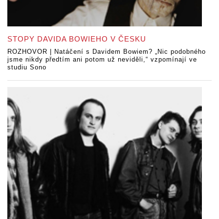
STOPY DAVIDA BOWIEHO V ČESKU
ROZHOVOR | Natáčení s Davidem Bowiem? „Nic podobného
jsme nikdy předtím ani potom už neviděli,“ vzpomínají ve
studiu Sono