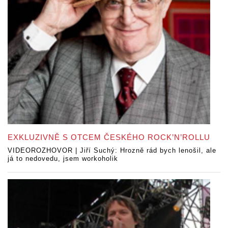
EXKLUZIVNĚ S OTCEM ČESKÉHO ROCK’N’ROLLU
VIDEOROZHOVOR | Jiří Suchý: Hrozně rád bych lenošil, ale
já to nedovedu, jsem workoholik