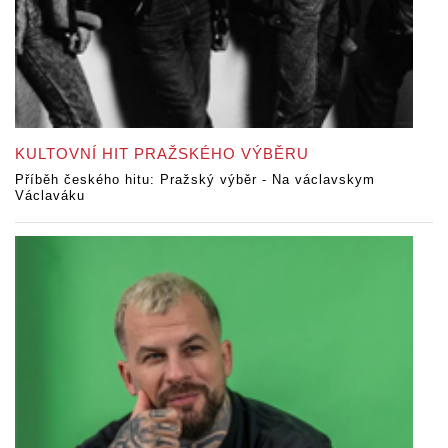
KULTOVNÍ HIT PRAŽSKÉHO VÝBĚRU
Příběh českého hitu: Pražský výběr - Na václavskym
Václaváku