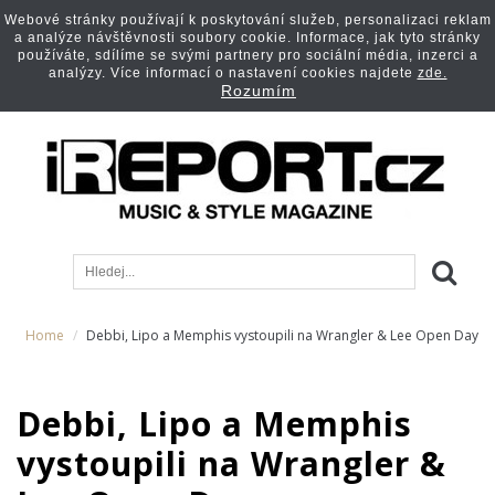
Webové stránky používají k poskytování služeb, personalizaci reklam
a analýze návštěvnosti soubory cookie. Informace, jak tyto stránky
používáte, sdílíme se svými partnery pro sociální média, inzerci a
analýzy. Více informací o nastavení cookies najdete
zde.
Rozumím
Home
Debbi, Lipo a Memphis vystoupili na Wrangler & Lee Open Day
Debbi, Lipo a Memphis
vystoupili na Wrangler &