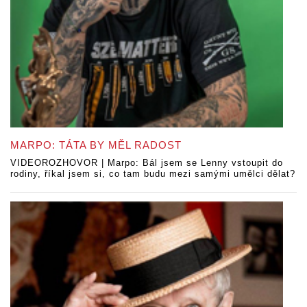
MARPO: TÁTA BY MĚL RADOST
VIDEOROZHOVOR | Marpo: Bál jsem se Lenny vstoupit do
rodiny, říkal jsem si, co tam budu mezi samými umělci dělat?