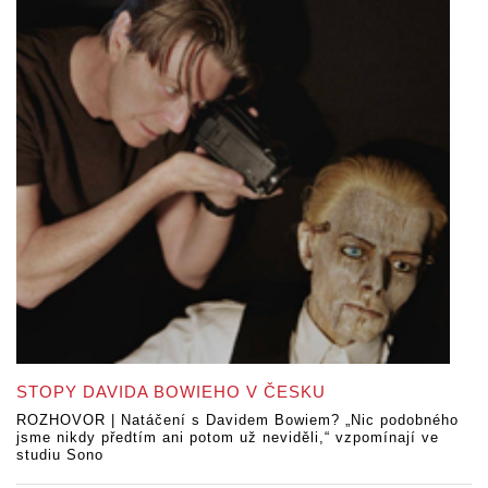
STOPY DAVIDA BOWIEHO V ČESKU
ROZHOVOR | Natáčení s Davidem Bowiem? „Nic podobného
jsme nikdy předtím ani potom už neviděli,“ vzpomínají ve
studiu Sono