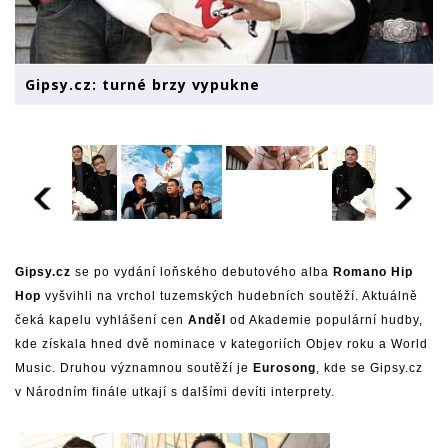
Gipsy.cz: turné brzy vypukne
Gipsy.cz
se po vydání loňského debutového alba
Romano Hip
Hop
vyšvihli na vrchol tuzemských hudebních soutěží. Aktuálně
čeká kapelu vyhlášení cen
Anděl
od Akademie populární hudby,
kde získala hned dvě nominace v kategoriích Objev roku a World
Music. Druhou významnou soutěží je
Eurosong
, kde se Gipsy.cz
v Národním finále utkají s dalšími devíti interprety.