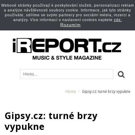
Webové stránky používají k poskytování služeb, personalizaci reklam
a analýze návštěvnosti soubory cookie. Informace, jak tyto stránky
používáte, sdílíme se svými partnery pro sociální média, inzerci a
analýzy. Více informací o nastavení cookies najdete
zde.
Rozumím
Home
Gipsy.cz: turné brzy vypukne
Gipsy.cz: turné brzy
vypukne