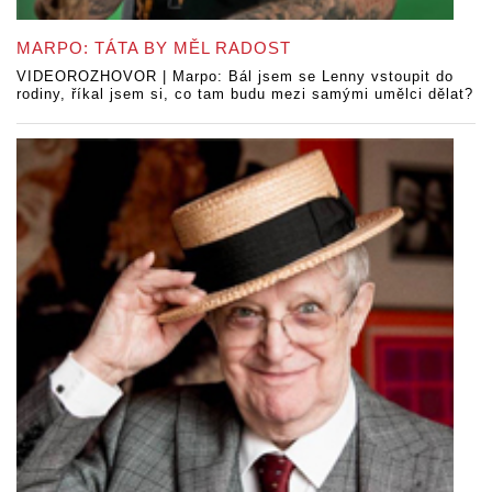
MARPO: TÁTA BY MĚL RADOST
VIDEOROZHOVOR | Marpo: Bál jsem se Lenny vstoupit do
rodiny, říkal jsem si, co tam budu mezi samými umělci dělat?