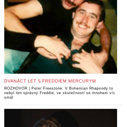
DVANÁCT LET S FREDDIEM MERCURYM
ROZHOVOR | Peter Freestone: V Bohemian Rhapsody to
nebyl ten správný Freddie, ve skutečnosti se mnohem víc
smál